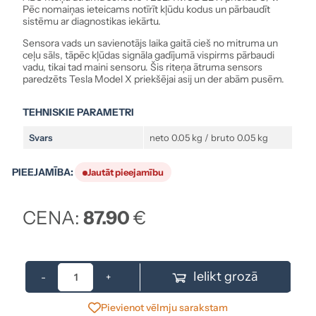
Pēc nomaiņas ieteicams notīrīt kļūdu kodus un pārbaudīt
sistēmu ar diagnostikas iekārtu.
Sensora vads un savienotājs laika gaitā cieš no mitruma un
ceļu sāls, tāpēc kļūdas signāla gadījumā vispirms pārbaudi
vadu, tikai tad maini sensoru. Šis riteņa ātruma sensors
paredzēts Tesla Model X priekšējai asij un der abām pusēm.
TEHNISKIE PARAMETRI
Svars
neto 0.05 kg / bruto 0.05 kg
PIEEJAMĪBA:
Jautāt pieejamību
CENA:
87.90
€
Ielikt grozā
-
+
Pievienot vēlmju sarakstam