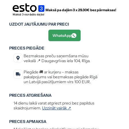
Maksā pa daļām 3 x
29.30
€ bez pārmaksas!
UZDOT JAUTĀJUMU PAR PRECI
WhatsApp
PRECES PIEGĀDE
Bezmaksas preču saņemšana mūsu
veikalā 📍 Daugavgrīvas iela 104, Rīga.
Piegāde 🚚 ar kurjeru - maksas
pakalpojums vai bezmaksas piegāde Rīgā
un Latvijā pasūtījumiem virs 100 EUR.
PRECES ATGRIEŠANA
14 dienu laikā varat atgriezt preci bez papildus
skaidrojumiem.
Uzzināt vairāk ↗
PRECES APMAKSA