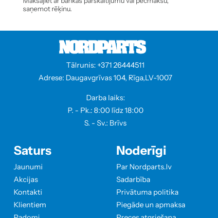
Maksājiet ar bankas pārskaitījumu vai pēcmaksu,
saņemot rēķinu.
Tālrunis: +371 26444511
Adrese: Daugavgrīvas 104, Rīga,LV-1007
Darba laiks:
P. - Pk.: 8:00 līdz 18:00
S. - Sv.: Brīvs
Saturs
Noderīgi
Jaunumi
Par Nordparts.lv
Akcijas
Sadarbība
Kontakti
Privātuma politika
Klientiem
Piegāde un apmaksa
Padomi
Preces atgriešana