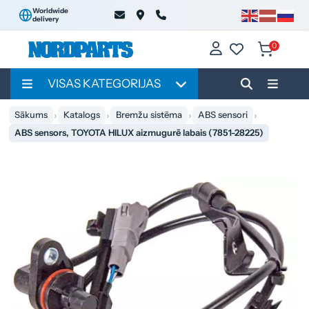
Worldwide
delivery
0
VISAS KATEGORIJAS
Sākums
Katalogs
Bremžu sistēma
ABS sensori
ABS sensors, TOYOTA HILUX aizmugurē labais (7851-28225)