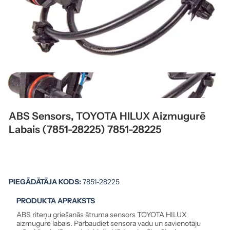
ABS Sensors, TOYOTA HILUX Aizmugurē
Labais (7851-28225) 7851-28225
PIEGĀDĀTĀJA KODS:
7851-28225
PRODUKTA APRAKSTS
ABS riteņu griešanās ātruma sensors TOYOTA HILUX
aizmugurē labais. Pārbaudiet sensora vadu un savienotāju