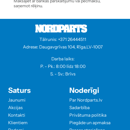
Maksājiet ar bankas pārskaitījumu vai pēcmaksu,
saņemot rēķinu.
Tālrunis: +371 26444511
Adrese: Daugavgrīvas 104, Rīga,LV-1007
Darba laiks:
P. - Pk.: 8:00 līdz 18:00
S. - Sv.: Brīvs
Saturs
Noderīgi
Jaunumi
Par Nordparts.lv
Akcijas
Sadarbība
Kontakti
Privātuma politika
Klientiem
Piegāde un apmaksa