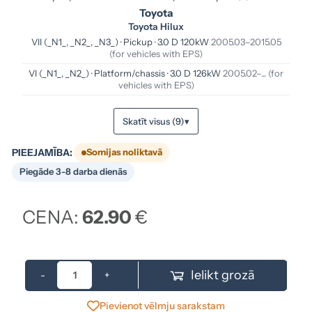
Toyota
Toyota Hilux
VII (_N1_, _N2_, _N3_) · Pickup · 3.0 D 120kW
2005.03–2015.05
(for vehicles with EPS)
VI (_N1_, _N2_) · Platform/chassis · 3.0 D 126kW
2005.02–...
(for
vehicles with EPS)
Skatīt visus (9)
▾
PIEEJAMĪBA:
Somijas noliktavā
Piegāde 3-8 darba dienās
CENA:
62.90
€
Ielikt grozā
-
+
Pievienot vēlmju sarakstam