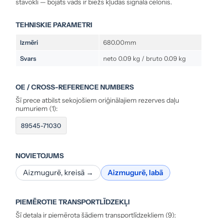
stāvokli — bojāts vads ir biežs kļūdas signāla cēlonis.
TEHNISKIE PARAMETRI
Izmēri
680.00mm
Svars
neto 0.09 kg / bruto 0.09 kg
OE / CROSS-REFERENCE NUMBERS
Šī prece atbilst sekojošiem oriģinālajiem rezerves daļu
numuriem (1):
89545-71030
NOVIETOJUMS
Aizmugurē, kreisā →
Aizmugurē, labā
PIEMĒROTIE TRANSPORTLĪDZEKĻI
Šī detaļa ir piemērota šādiem transportlīdzekļiem (9):