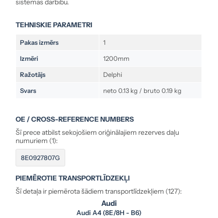
sistēmas darbību.
TEHNISKIE PARAMETRI
Pakas izmērs
1
Izmēri
1200mm
Ražotājs
Delphi
Svars
neto 0.13 kg / bruto 0.19 kg
OE / CROSS-REFERENCE NUMBERS
Šī prece atbilst sekojošiem oriģinālajiem rezerves daļu
numuriem (1):
8E0927807G
PIEMĒROTIE TRANSPORTLĪDZEKĻI
Šī detaļa ir piemērota šādiem transportlīdzekļiem (127):
Audi
Audi A4 (8E/8H - B6)