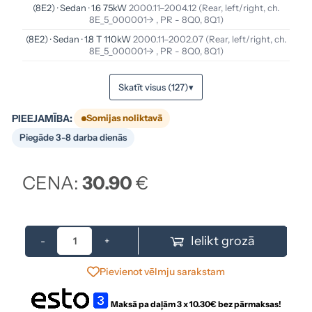
(8E2) · Sedan · 1.6 75kW
2000.11–2004.12
(Rear, left/right, ch.
8E_5_000001-> , PR - 8Q0, 8Q1)
(8E2) · Sedan · 1.8 T 110kW
2000.11–2002.07
(Rear, left/right, ch.
8E_5_000001-> , PR - 8Q0, 8Q1)
Skatīt visus (127)
▾
PIEEJAMĪBA:
Somijas noliktavā
Piegāde 3-8 darba dienās
CENA:
30.90
€
Ielikt grozā
-
+
Pievienot vēlmju sarakstam
Maksā pa daļām 3 x
10.30
€ bez pārmaksas!