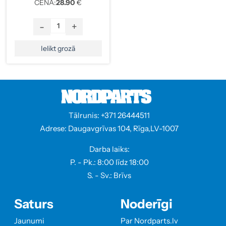
CENA:
28.90
€
-
+
Ielikt grozā
Tālrunis: +371 26444511
Adrese: Daugavgrīvas 104, Rīga,LV-1007
Darba laiks:
P. - Pk.: 8:00 līdz 18:00
S. - Sv.: Brīvs
Saturs
Noderīgi
Jaunumi
Par Nordparts.lv