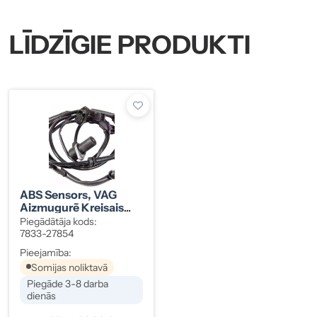
LĪDZĪGIE PRODUKTI
ABS Sensors, VAG
Aizmugurē Kreisais
(7833-27854)
Piegādātāja kods:
7833-27854
Pieejamība:
Somijas noliktavā
Piegāde 3-8 darba
dienās