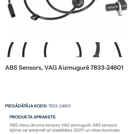
ABS Sensors, VAG Aizmugurē 7833-24601
PIEGĀDĀTĀJA KODS:
7833-24601
PRODUKTA APRAKSTS
ABS riteņu ātruma sensors VAG aizmugurē. ABS sensora
kļūme var ietekmēt arī stabilitātes (ESP) un vilces kontroles