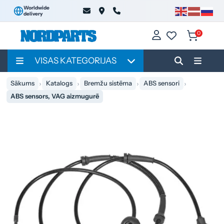
Worldwide
delivery
0
VISAS KATEGORIJAS
Sākums
Katalogs
Bremžu sistēma
ABS sensori
ABS sensors, VAG aizmugurē