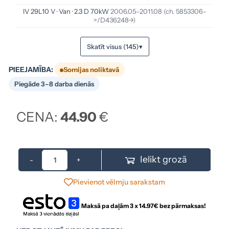
IV 29L10 V · Van · 2.3 D 70kW
2006.05–2011.08
(ch. 5853306-
>/D436248->)
Skatīt visus (145)
▾
PIEEJAMĪBA:
Somijas noliktavā
Piegāde 3–8 darba dienās
CENA:
44.90
€
Ielikt grozā
-
+
Pievienot vēlmju sarakstam
Maksā pa daļām 3 x
14.97
€ bez pārmaksas!