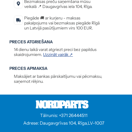
Bezmaksas preču saņemšana mūsu
veikalā 📍 Daugavgrīvas iela 104, Rīga.
Piegāde 🚚 ar kurjeru - maksas
pakalpojums vai bezmaksas piegāde Rīgā
un Latvijā pasūtījumiem virs 100 EUR.
PRECES ATGRIEŠANA
14 dienu laikā varat atgriezt preci bez papildus
skaidrojumiem.
Uzzināt vairāk ↗
PRECES APMAKSA
Maksājiet ar bankas pārskaitījumu vai pēcmaksu,
saņemot rēķinu.
Tālrunis: +371 26444511
Adrese: Daugavgrīvas 104, Rīga,LV-1007