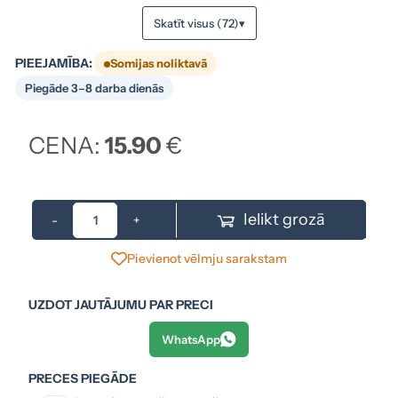
Skatīt visus (72)
▾
PIEEJAMĪBA:
Somijas noliktavā
Piegāde 3–8 darba dienās
CENA:
15.90
€
Ielikt grozā
-
+
Pievienot vēlmju sarakstam
UZDOT JAUTĀJUMU PAR PRECI
WhatsApp
PRECES PIEGĀDE