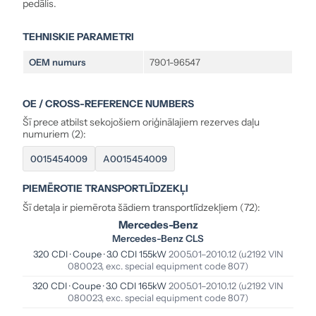
pedālis.
TEHNISKIE PARAMETRI
OEM numurs
7901-96547
OE / CROSS-REFERENCE NUMBERS
Šī prece atbilst sekojošiem oriģinālajiem rezerves daļu
numuriem (2):
0015454009
A0015454009
PIEMĒROTIE TRANSPORTLĪDZEKĻI
Šī detaļa ir piemērota šādiem transportlīdzekļiem (72):
Mercedes-Benz
Mercedes-Benz CLS
320 CDI · Coupe · 3.0 CDI 155kW
2005.01–2010.12
(u2192 VIN
080023, exc. special equipment code 807)
320 CDI · Coupe · 3.0 CDI 165kW
2005.01–2010.12
(u2192 VIN
080023, exc. special equipment code 807)