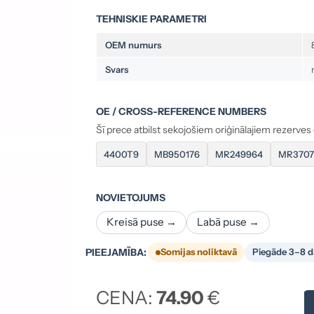
TEHNISKIE PARAMETRI
OEM numurs
Svars
OE / CROSS-REFERENCE NUMBERS
Šī prece atbilst sekojošiem oriģinālajiem rezerve
4400T9
MB950176
MR249964
MR3707
NOVIETOJUMS
Kreisā puse →
Labā puse →
PIEEJAMĪBA:
Somijas noliktavā
Piegāde 3–8 d
CENA:
74.90
€