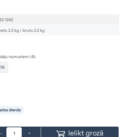
82-1242
neto 2.2 kg / bruto 2.2 kg
s daļu numuriem (4):
75
arba dienās
Ielikt grozā
-
+