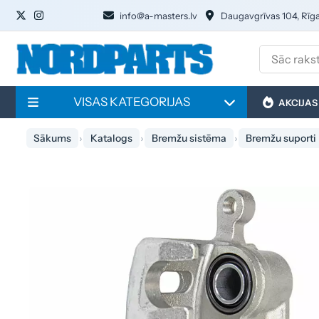
info@a-masters.lv
Daugavgrīvas 104, Rīg
VISAS KATEGORIJAS
AKCIJAS
Sākums
Katalogs
Bremžu sistēma
Bremžu suporti