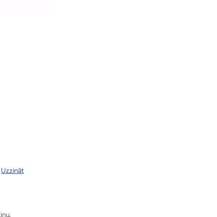
.
Uzzināt
inu.