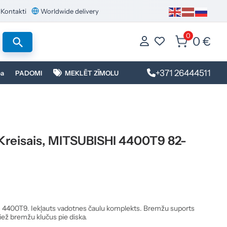
Kontakti
Worldwide delivery
0
0 €
+371 26444511
ba
PADOMI
MEKLĒT ZĪMOLU
 Kreisais, MITSUBISHI 4400T9 82-
I 4400T9. Iekļauts vadotnes čaulu komplekts. Bremžu suports
iež bremžu klučus pie diska.