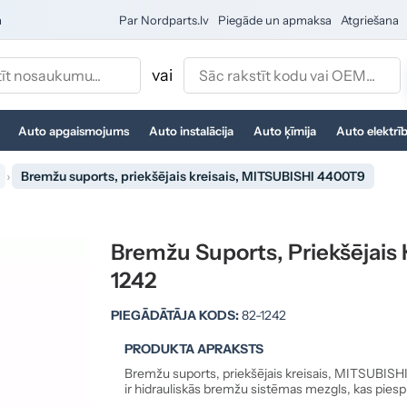
a
Par Nordparts.lv
Piegāde un apmaksa
Atgriešana
vai
Auto apgaismojums
Auto instalācija
Auto ķīmija
Auto elektrī
Bremžu suports, priekšējais kreisais, MITSUBISHI 4400T9
Bremžu Suports, Priekšējais
1242
PIEGĀDĀTĀJA KODS:
82-1242
PRODUKTA APRAKSTS
Bremžu suports, priekšējais kreisais, MITSUBISH
ir hidrauliskās bremžu sistēmas mezgls, kas piesp