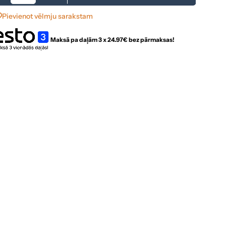
Pievienot vēlmju sarakstam
Maksā pa daļām 3 x
24.97
€ bez pārmaksas!