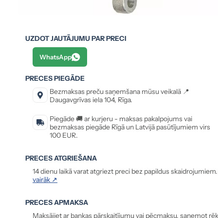
UZDOT JAUTĀJUMU PAR PRECI
WhatsApp
PRECES PIEGĀDE
Bezmaksas preču saņemšana mūsu veikalā 📍
Daugavgrīvas iela 104, Rīga.
Piegāde 🚚 ar kurjeru - maksas pakalpojums vai
bezmaksas piegāde Rīgā un Latvijā pasūtījumiem virs
100 EUR.
PRECES ATGRIEŠANA
14 dienu laikā varat atgriezt preci bez papildus skaidrojumiem
vairāk ↗
PRECES APMAKSA
Maksājiet ar bankas pārskaitījumu vai pēcmaksu, saņemot rēķ