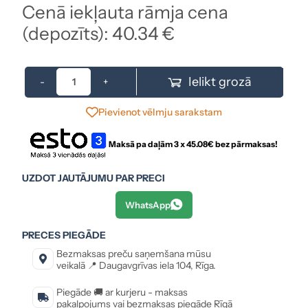
Cenā iekļauta rāmja cena
(depozīts): 40.34 €
Ielikt grozā
-
+
Pievienot vēlmju sarakstam
Maksā pa daļām 3 x
45.08
€ bez pārmaksas!
UZDOT JAUTĀJUMU PAR PRECI
WhatsApp
PRECES PIEGĀDE
Bezmaksas preču saņemšana mūsu
veikalā 📍 Daugavgrīvas iela 104, Rīga.
Piegāde 🚚 ar kurjeru - maksas
pakalpojums vai bezmaksas piegāde Rīgā