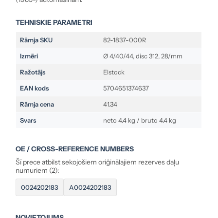
TEHNISKIE PARAMETRI
Rāmja SKU
82-1837-000R
Izmēri
Ø 4/40/44, disc 312, 28/mm
Ražotājs
Elstock
EAN kods
5704651374637
Rāmja cena
41.34
Svars
neto 4.4 kg / bruto 4.4 kg
OE / CROSS-REFERENCE NUMBERS
Šī prece atbilst sekojošiem oriģinālajiem rezerves daļu
numuriem (2):
0024202183
A0024202183
NOVIETOJUMS