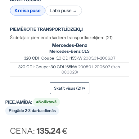
Kreisā puse
Labā puse →
PIEMĒROTIE TRANSPORTLĪDZEKĻI
Šī detaļa ir piemērota šādiem transportlīdzekļiem (21):
Mercedes-Benz
Mercedes-Benz CLS
320 CDI · Coupe · 3.0 CDI 155kW
2005.01–2006.07
320 CDI · Coupe · 3.0 CDI 165kW
2005.01–2006.07
(->ch.
080023)
Skatīt visus (21)
▾
PIEEJAMĪBA:
Noliktavā
Piegāde 2-3 darba dienās
CENA:
135.24
€