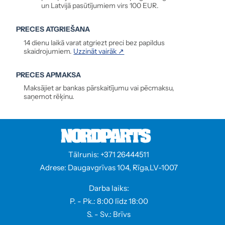
un Latvijā pasūtījumiem virs 100 EUR.
PRECES ATGRIEŠANA
14 dienu laikā varat atgriezt preci bez papildus
skaidrojumiem.
Uzzināt vairāk ↗
PRECES APMAKSA
Maksājiet ar bankas pārskaitījumu vai pēcmaksu,
saņemot rēķinu.
Tālrunis: +371 26444511
Adrese: Daugavgrīvas 104, Rīga,LV-1007
Darba laiks:
P. - Pk.: 8:00 līdz 18:00
S. - Sv.: Brīvs