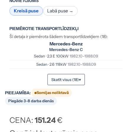
NOVIETOJUMS
Kreisā puse
Labā puse →
PIEMĒROTIE TRANSPORTLĪDZEKĻI
Šī detaļa ir piemērota šādiem transportlīdzekļiem (18):
Mercedes-Benz
Mercedes-Benz C
Sedan · 2.3 E 100kW
1982.10–1988.09
Sedan · 2.6 118kW
1982.10–1988.09
Skatīt visus (18)
▾
PIEEJAMĪBA:
Somijas noliktavā
Piegāde 3-8 darba dienās
CENA:
151.24
€