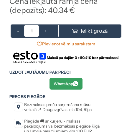
Cenā iekļauta rāmja cena
(depozīts): 40.34 €
Ielikt grozā
-
+
Pievienot vēlmju sarakstam
Maksā pa daļām 3 x
50.41
€ bez pārmaksas!
UZDOT JAUTĀJUMU PAR PRECI
WhatsApp
PRECES PIEGĀDE
Bezmaksas preču saņemšana mūsu
veikalā 📍 Daugavgrīvas iela 104, Rīga.
Piegāde 🚚 ar kurjeru - maksas
pakalpojums vai bezmaksas piegāde Rīgā
un Latvijā pasūtījumiem virs 100 EUR.