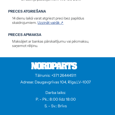
PRECES ATGRIEŠANA
14 dienu laikā varat atgriezt preci bez papildus
skaidrojumiem.
Uzzināt vairāk ↗
PRECES APMAKSA
Maksājiet ar bankas pārskaitījumu vai pēcmaksu,
saņemot rēķinu.
Tālrunis: +371 26444511
Adrese: Daugavgrīvas 104, Rīga,LV-1007
Darba laiks:
P. - Pk.: 8:00 līdz 18:00
S. - Sv.: Brīvs