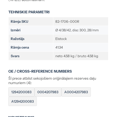
TEHNISKIE PARAMETRI
Rāmja SKU
82-1706-000R
Izmēri
Ø 4/38/42, disc 300, 28/mm
Ražotājs
Elstock
Rāmja cena
41.34
Svars
neto 4.58 kg / bruto 4.58 kg
OE / CROSS-REFERENCE NUMBERS
Šī prece atbilst sekojošiem oriģinālajiem rezerves daļu
numuriem (4):
1294200083
0004207983
A0004207983
A1294200083