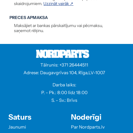
skaidrojumiem.
Uzzināt vairāk ↗
PRECES APMAKSA
Maksājiet ar bankas pārskaitījumu vai pēcmaksu,
saņemot rēķinu.
Tālrunis: +371 26444511
Adrese: Daugavgrīvas 104, Rīga,LV-1007
Darba laiks:
P. - Pk.: 8:00 līdz 18:00
S. - Sv.: Brīvs
Saturs
Noderīgi
Jaunumi
Par Nordparts.lv