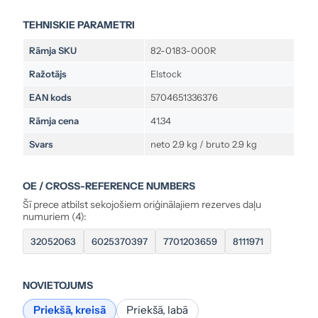
TEHNISKIE PARAMETRI
Rāmja SKU
82-0183-000R
Ražotājs
Elstock
EAN kods
5704651336376
Rāmja cena
41.34
Svars
neto 2.9 kg / bruto 2.9 kg
OE / CROSS-REFERENCE NUMBERS
Šī prece atbilst sekojošiem oriģinālajiem rezerves daļu
numuriem (4):
32052063
6025370397
7701203659
8111971
NOVIETOJUMS
Priekšā, kreisā
Priekšā, labā