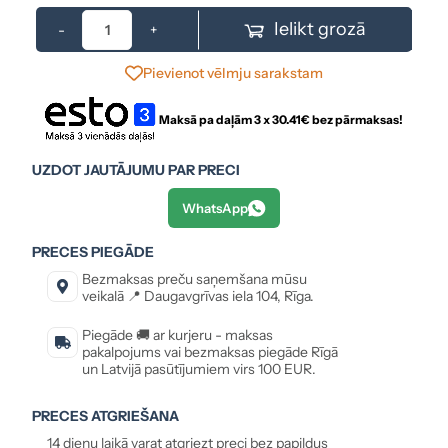
Ielikt grozā
-
+
Pievienot vēlmju sarakstam
Maksā pa daļām 3 x
30.41
€ bez pārmaksas!
UZDOT JAUTĀJUMU PAR PRECI
WhatsApp
PRECES PIEGĀDE
Bezmaksas preču saņemšana mūsu
veikalā 📍 Daugavgrīvas iela 104, Rīga.
Piegāde 🚚 ar kurjeru - maksas
pakalpojums vai bezmaksas piegāde Rīgā
un Latvijā pasūtījumiem virs 100 EUR.
PRECES ATGRIEŠANA
14 dienu laikā varat atgriezt preci bez papildus