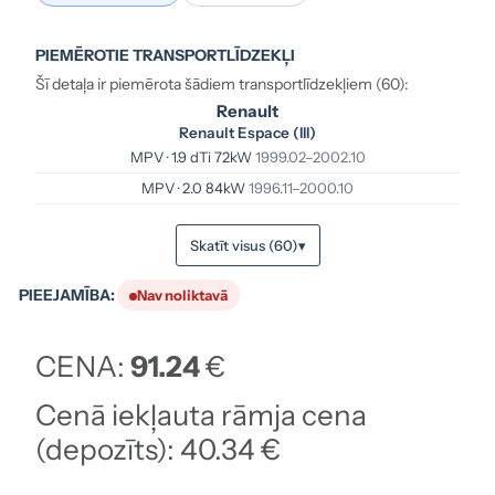
PIEMĒROTIE TRANSPORTLĪDZEKĻI
Šī detaļa ir piemērota šādiem transportlīdzekļiem (60):
Renault
Renault Espace (III)
MPV · 1.9 dTi 72kW
1999.02–2002.10
MPV · 2.0 84kW
1996.11–2000.10
Skatīt visus (60)
▾
PIEEJAMĪBA:
Nav noliktavā
CENA:
91.24
€
Cenā iekļauta rāmja cena
(depozīts): 40.34 €