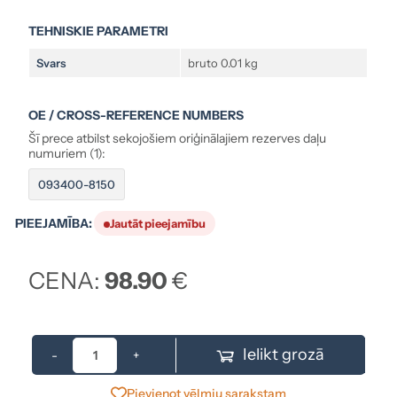
TEHNISKIE PARAMETRI
Svars
bruto 0.01 kg
OE / CROSS-REFERENCE NUMBERS
Šī prece atbilst sekojošiem oriģinālajiem rezerves daļu
numuriem (1):
093400-8150
PIEEJAMĪBA:
Jautāt pieejamību
CENA:
98.90
€
Ielikt grozā
-
+
Pievienot vēlmju sarakstam