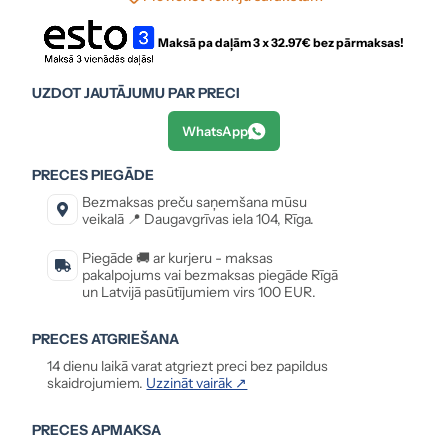
Maksā pa daļām 3 x
32.97
€ bez pārmaksas!
UZDOT JAUTĀJUMU PAR PRECI
WhatsApp
PRECES PIEGĀDE
Bezmaksas preču saņemšana mūsu
veikalā 📍 Daugavgrīvas iela 104, Rīga.
Piegāde 🚚 ar kurjeru - maksas
pakalpojums vai bezmaksas piegāde Rīgā
un Latvijā pasūtījumiem virs 100 EUR.
PRECES ATGRIEŠANA
14 dienu laikā varat atgriezt preci bez papildus
skaidrojumiem.
Uzzināt vairāk ↗
PRECES APMAKSA