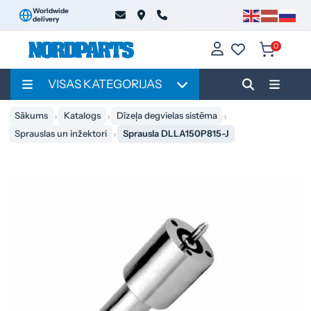
Worldwide
delivery
0
VISAS KATEGORIJAS
Sākums
Katalogs
Dīzeļa degvielas sistēma
Sprauslas un inžektori
Sprausla DLLA150P815-J