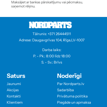
Maksājiet ar bankas pārskaitījumu vai pēcmaksu,
saņemot rēķinu.
Tālrunis: +371 26444511
Adrese: Daugavgrīvas 104, Rīga,LV-1007
Darba laiks:
P. - Pk.: 8:00 līdz 18:00
S. - Sv.: Brīvs
Saturs
Noderīgi
Jaunumi
Par Nordparts.lv
Akcijas
Sadarbība
Kontakti
Privātuma politika
Klientiem
Piegāde un apmaksa