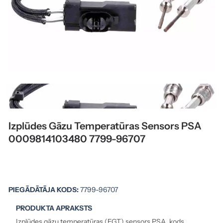
Izplūdes Gāzu Temperatūras Sensors PSA
0009814103480 7799-96707
PIEGĀDĀTĀJA KODS:
7799-96707
PRODUKTA APRAKSTS
Izplūdes gāzu temperatūras (EGT) sensors PSA, kods