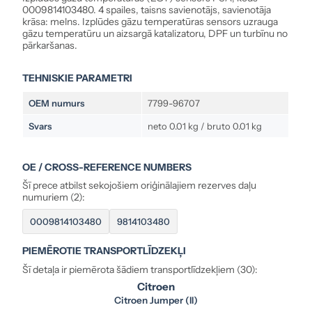
0009814103480. 4 spailes, taisns savienotājs, savienotāja
krāsa: melns. Izplūdes gāzu temperatūras sensors uzrauga
gāzu temperatūru un aizsargā katalizatoru, DPF un turbīnu no
pārkaršanas.
TEHNISKIE PARAMETRI
OEM numurs
7799-96707
Svars
neto 0.01 kg / bruto 0.01 kg
OE / CROSS-REFERENCE NUMBERS
Šī prece atbilst sekojošiem oriģinālajiem rezerves daļu
numuriem (2):
0009814103480
9814103480
PIEMĒROTIE TRANSPORTLĪDZEKĻI
Šī detaļa ir piemērota šādiem transportlīdzekļiem (30):
Citroen
Citroen Jumper (II)