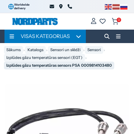
Worldwide
delivery
0
VISAS KATEGORIJAS
Sākums
Katalogs
Sensori un slēdži
Sensori
Izplūdes gāzu temperatūras sensori (EGT)
Izplūdes gāzu temperatūras sensors PSA 0009814103480