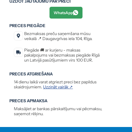
UZDOT JAUTĀJUMU PAR PRECI
WhatsApp
PRECES PIEGĀDE
Bezmaksas preču saņemšana mūsu
veikalā 📍 Daugavgrīvas iela 104, Rīga.
Piegāde 🚚 ar kurjeru - maksas
pakalpojums vai bezmaksas piegāde Rīgā
un Latvijā pasūtījumiem virs 100 EUR.
PRECES ATGRIEŠANA
14 dienu laikā varat atgriezt preci bez papildus
skaidrojumiem.
Uzzināt vairāk ↗
PRECES APMAKSA
Maksājiet ar bankas pārskaitījumu vai pēcmaksu,
saņemot rēķinu.