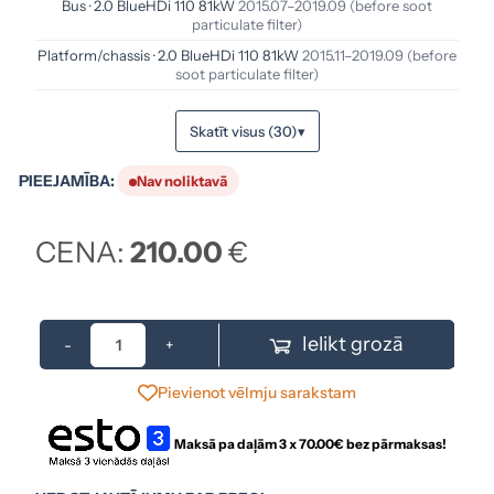
Bus · 2.0 BlueHDi 110 81kW
2015.07–2019.09
(before soot
particulate filter)
Platform/chassis · 2.0 BlueHDi 110 81kW
2015.11–2019.09
(before
soot particulate filter)
Skatīt visus (30)
▾
PIEEJAMĪBA:
Nav noliktavā
CENA:
210.00
€
Ielikt grozā
-
+
Pievienot vēlmju sarakstam
Maksā pa daļām 3 x
70.00
€ bez pārmaksas!