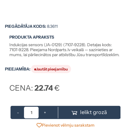
PIEGĀDĀTĀJA KODS:
8.3611
PRODUKTA APRAKSTS
Indukcijas sensors (JA-0129) (7107-9228). Detaļas kods:
7107-9228. Pieejama Nordparts.lv veikalā — sazinieties ar
mums, lai pārliecinātos par atbilstību Jūsu transportlīdzeklim.
PIEEJAMĪBA:
Jautāt pieejamību
CENA:
22.74
€
Ielikt grozā
-
+
Pievienot vēlmju sarakstam