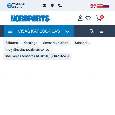
Worldwide
delivery
0
VISAS KATEGORIJAS
Sākums
Katalogs
Sensori un slēdži
Sensori
Kloķvārpstas pozīcijas sensori
Indukcijas sensors (JA-0129) (7107-9228)