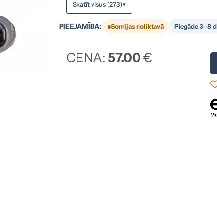
Skatīt visus (273)
▾
PIEEJAMĪBA:
Somijas noliktavā
Piegāde 3–8 d
CENA:
57.00
€