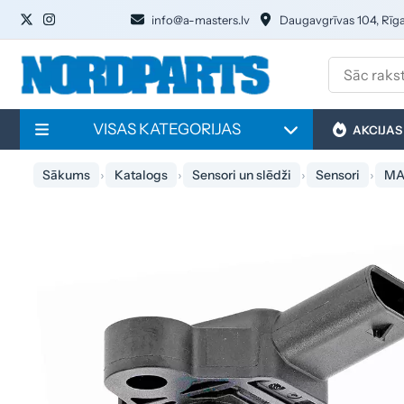
info@a-masters.lv
Daugavgrīvas 104, Rīg
VISAS KATEGORIJAS
AKCIJAS
Sākums
Katalogs
Sensori un slēdži
Sensori
MA