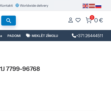
Kontakti
Worldwide delivery
0
0 €
+371 26444511
ba
PADOMI
MEKLĒT ZĪMOLU
1J 7799-96768