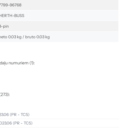
7799-96768
HERTH-BUSS
3-pin
neto 0.03 kg / bruto 0.03 kg
 daļu numuriem (1):
(273):
23.06
(PR - TC5)
023.06
(PR - TC5)