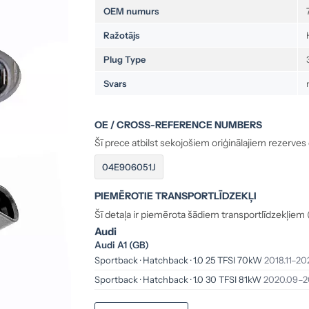
OEM numurs
Ražotājs
Plug Type
Svars
OE / CROSS-REFERENCE NUMBERS
Šī prece atbilst sekojošiem oriģinālajiem rezerves
04E906051J
PIEMĒROTIE TRANSPORTLĪDZEKĻI
Šī detaļa ir piemērota šādiem transportlīdzekļiem 
Audi
Audi A1 (GB)
Sportback · Hatchback · 1.0 25 TFSI 70kW
2018.11–20
Sportback · Hatchback · 1.0 30 TFSI 81kW
2020.09–2