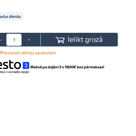
arba dienās
Ielikt grozā
-
+
Pievienot vēlmju sarakstam
Maksā pa daļām 3 x
19.00
€ bez pārmaksas!