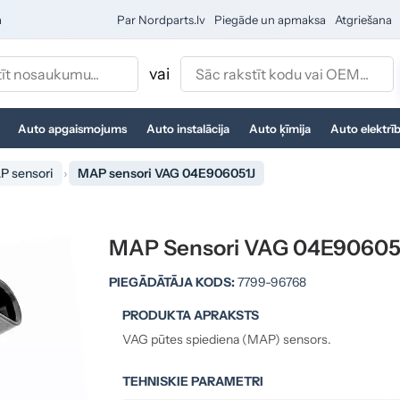
a
Par Nordparts.lv
Piegāde un apmaksa
Atgriešana
vai
Auto apgaismojums
Auto instalācija
Auto ķīmija
Auto elektrī
P sensori
MAP sensori VAG 04E906051J
MAP Sensori VAG 04E90605
PIEGĀDĀTĀJA KODS:
7799-96768
PRODUKTA APRAKSTS
VAG pūtes spiediena (MAP) sensors.
TEHNISKIE PARAMETRI