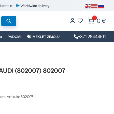
Kontakti
Worldwide delivery
0
0 €
+371 26444511
ba
PADOMI
MEKLĒT ZĪMOLU
s AUDI (802007) 802007
ort. Artikuls: 802007.