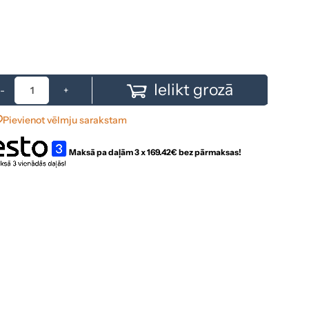
Ielikt grozā
-
+
Pievienot vēlmju sarakstam
Maksā pa daļām 3 x
169.42
€ bez pārmaksas!