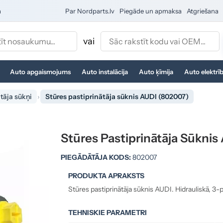
a
Par Nordparts.lv
Piegāde un apmaksa
Atgriešana
vai
Auto apgaismojums
Auto instalācija
Auto ķīmija
Auto elektrī
tāja sūkņi
Stūres pastiprinātāja sūknis AUDI (802007)
Stūres Pastiprinātāja Sūkni
PIEGĀDĀTĀJA KODS:
802007
PRODUKTA APRAKSTS
Stūres pastiprinātāja sūknis AUDI. Hidrauliskā, 3-p
TEHNISKIE PARAMETRI