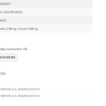
802007
15-0007RUNKO
34.10
neto 2.58 kg / bruto 2.58 kg
s daļu numuriem (4):
8G0145165
(53):
–1991.08
(Ch. 8AM000001->)
–1991.09
(Ch. 8AM000001->)