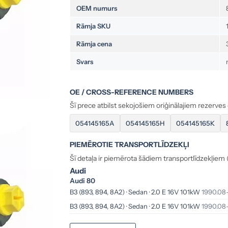
OEM numurs
Rāmja SKU
Rāmja cena
Svars
OE / CROSS-REFERENCE NUMBERS
Šī prece atbilst sekojošiem oriģinālajiem rezerve
054145165A
054145165H
054145165K
PIEMĒROTIE TRANSPORTLĪDZEKĻI
Šī detaļa ir piemērota šādiem transportlīdzekļiem 
Audi
Audi 80
B3 (893, 894, 8A2) · Sedan · 2.0 E 16V 101kW
1990.08
B3 (893, 894, 8A2) · Sedan · 2.0 E 16V 101kW
1990.08