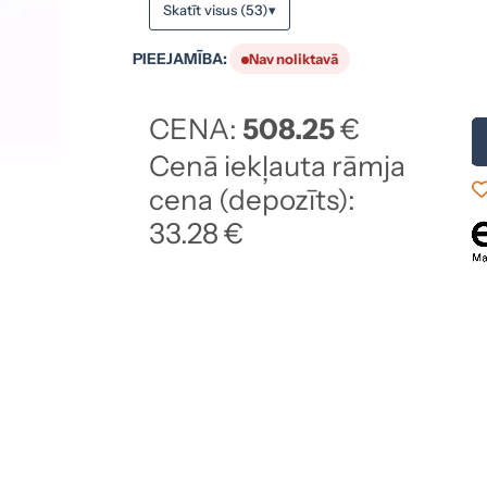
Skatīt visus (53)
▾
PIEEJAMĪBA:
Nav noliktavā
CENA:
508.25
€
Cenā iekļauta rāmja
cena (depozīts):
33.28 €