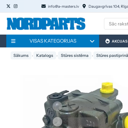
info@a-masters.lv
Daugavgrīvas 104, Rīg
VISAS KATEGORIJAS
AKCIJAS
Sākums
Katalogs
Stūres sistēma
Stūres pastiprinā