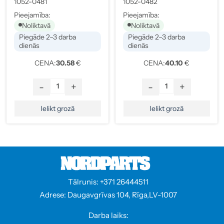
1052-0481
1052-0482
Pieejamība:
Pieejamība:
Noliktavā
Noliktavā
Piegāde 2–3 darba
Piegāde 2–3 darba
dienās
dienās
CENA:
30.58
€
CENA:
40.10
€
-
+
-
+
Ielikt grozā
Ielikt grozā
Tālrunis: +371 26444511
Adrese: Daugavgrīvas 104, Rīga,LV-1007
Darba laiks: