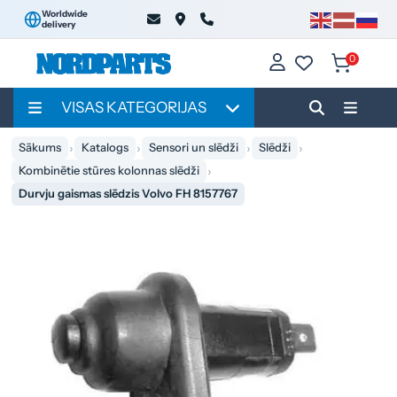
Worldwide
delivery
0
VISAS KATEGORIJAS
Sākums
Katalogs
Sensori un slēdži
Slēdži
Kombinētie stūres kolonnas slēdži
Durvju gaismas slēdzis Volvo FH 8157767