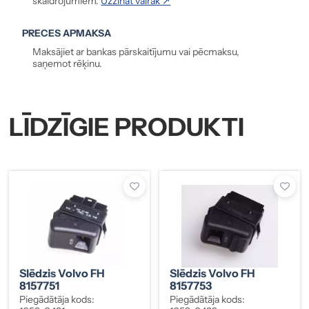
skaidrojumiem.
Uzzināt vairāk ↗
PRECES APMAKSA
Maksājiet ar bankas pārskaitījumu vai pēcmaksu,
saņemot rēķinu.
LĪDZĪGIE PRODUKTI
Slēdzis Volvo FH
Slēdzis Volvo FH
8157751
8157753
Piegādātāja kods:
Piegādātāja kods: