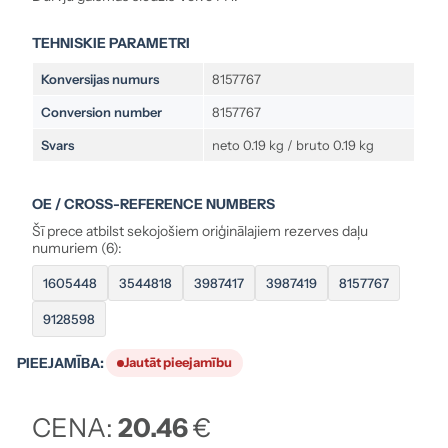
TEHNISKIE PARAMETRI
Konversijas numurs
8157767
Conversion number
8157767
Svars
neto 0.19 kg / bruto 0.19 kg
OE / CROSS-REFERENCE NUMBERS
Šī prece atbilst sekojošiem oriģinālajiem rezerves daļu
numuriem (6):
1605448
3544818
3987417
3987419
8157767
9128598
PIEEJAMĪBA:
Jautāt pieejamību
CENA:
20.46
€