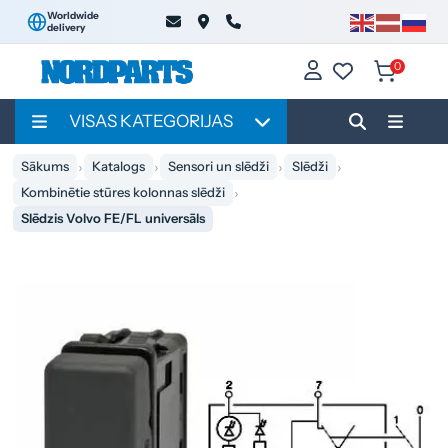
Worldwide
delivery
0
VISAS KATEGORIJAS
Sākums
Katalogs
Sensori un slēdži
Slēdži
Kombinētie stūres kolonnas slēdži
Slēdzis Volvo FE/FL universāls