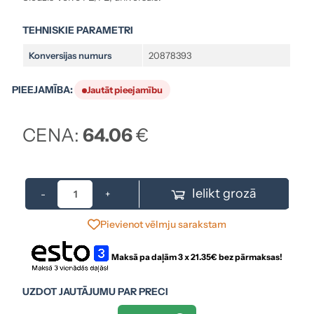
TEHNISKIE PARAMETRI
Konversijas numurs
20878393
PIEEJAMĪBA:
Jautāt pieejamību
CENA:
64.06
€
Ielikt grozā
-
+
Pievienot vēlmju sarakstam
Maksā pa daļām 3 x
21.35
€ bez pārmaksas!
UZDOT JAUTĀJUMU PAR PRECI