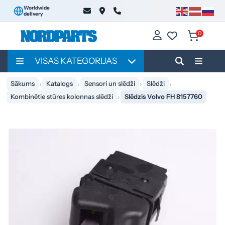
Worldwide
delivery
0
VISAS KATEGORIJAS
Sākums
Katalogs
Sensori un slēdži
Slēdži
Kombinētie stūres kolonnas slēdži
Slēdzis Volvo FH 8157760