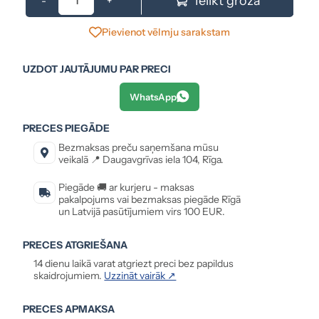
Ielikt grozā
-
+
Pievienot vēlmju sarakstam
UZDOT JAUTĀJUMU PAR PRECI
WhatsApp
PRECES PIEGĀDE
Bezmaksas preču saņemšana mūsu
veikalā 📍 Daugavgrīvas iela 104, Rīga.
Piegāde 🚚 ar kurjeru - maksas
pakalpojums vai bezmaksas piegāde Rīgā
un Latvijā pasūtījumiem virs 100 EUR.
PRECES ATGRIEŠANA
14 dienu laikā varat atgriezt preci bez papildus
skaidrojumiem.
Uzzināt vairāk ↗
PRECES APMAKSA