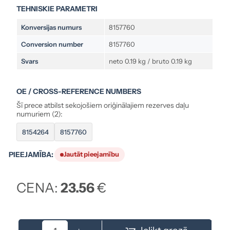
TEHNISKIE PARAMETRI
Konversijas numurs
8157760
Conversion number
8157760
Svars
neto 0.19 kg / bruto 0.19 kg
OE / CROSS-REFERENCE NUMBERS
Šī prece atbilst sekojošiem oriģinālajiem rezerves daļu
numuriem (2):
8154264
8157760
PIEEJAMĪBA:
Jautāt pieejamību
CENA:
23.56
€