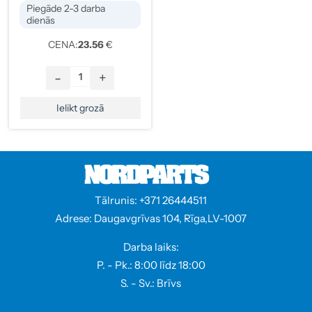
Piegāde 2-3 darba
dienās
CENA:
23.56
€
-
+
Ielikt grozā
Tālrunis: +371 26444511
Adrese: Daugavgrīvas 104, Rīga,LV-1007
Darba laiks:
P. - Pk.: 8:00 līdz 18:00
S. - Sv.: Brīvs