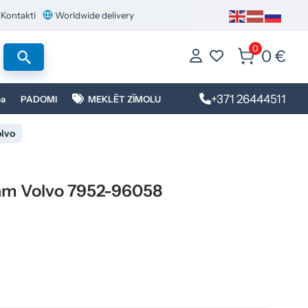
Kontakti
Worldwide delivery
0
0 €
+371 26444511
ba
PADOMI
MEKLĒT ZĪMOLU
olvo
ājam Volvo 7952-96058