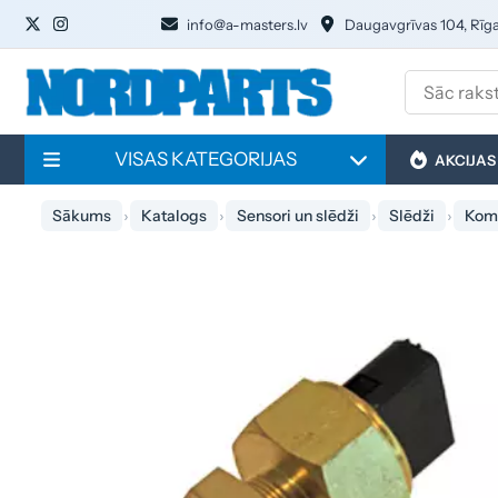
info@a-masters.lv
Daugavgrīvas 104, Rīg
VISAS KATEGORIJAS
AKCIJAS
Sākums
Katalogs
Sensori un slēdži
Slēdži
Komb