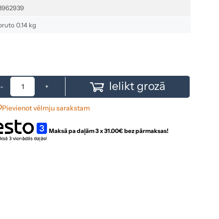
3962939
bruto 0.14 kg
Ielikt grozā
-
+
Pievienot vēlmju sarakstam
Maksā pa daļām 3 x
31.00
€ bez pārmaksas!