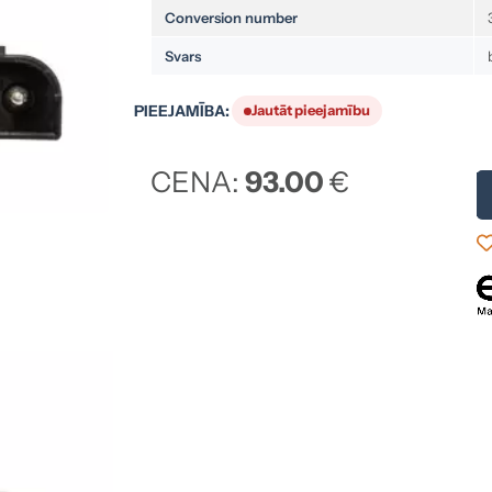
Conversion number
Svars
PIEEJAMĪBA:
Jautāt pieejamību
CENA:
93.00
€