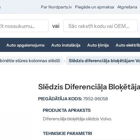
a
Par Nordparts.lv
Piegāde un apmaksa
Atgriešana
vai
Auto apgaismojums
Auto instalācija
Auto ķīmija
Auto elektrī
inētie stūres kolonnas slēdži
Slēdzis diferenciāļa bloķētājam V
Slēdzis Diferenciāļa Bloķēt
PIEGĀDĀTĀJA KODS:
7952-96058
PRODUKTA APRAKSTS
Diferenciāļa bloķētāja slēdzis Volvo.
TEHNISKIE PARAMETRI