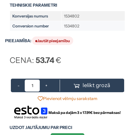
TEHNISKIE PARAMETRI
Konversijas numurs
1534802
Conversion number
1534802
PIEEJAMĪBA:
Jautāt pieejamību
CENA:
53.74
€
Ielikt grozā
-
+
Pievienot vēlmju sarakstam
Maksā pa daļām 3 x
17.91
€ bez pārmaksas!
UZDOT JAUTĀJUMU PAR PRECI