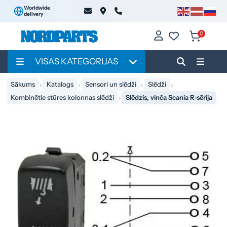
Worldwide
delivery
0
VISAS KATEGORIJAS
Sākums
Katalogs
Sensori un slēdži
Slēdži
Kombinētie stūres kolonnas slēdži
Slēdzis, vinča Scania R-sērija