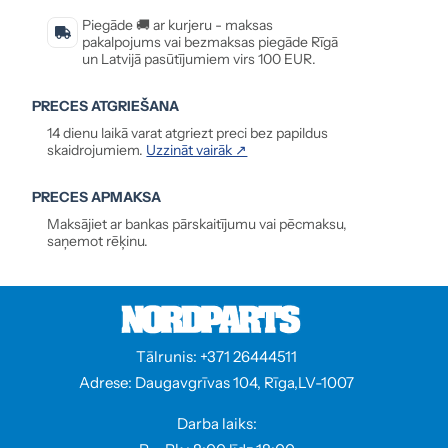
Piegāde 🚚 ar kurjeru - maksas
pakalpojums vai bezmaksas piegāde Rīgā
un Latvijā pasūtījumiem virs 100 EUR.
PRECES ATGRIEŠANA
14 dienu laikā varat atgriezt preci bez papildus
skaidrojumiem.
Uzzināt vairāk ↗
PRECES APMAKSA
Maksājiet ar bankas pārskaitījumu vai pēcmaksu,
saņemot rēķinu.
Tālrunis: +371 26444511
Adrese: Daugavgrīvas 104, Rīga,LV-1007
Darba laiks: