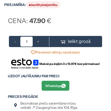
PIEEJAMĪBA:
Jautāt pieejamību
CENA:
47.90
€
Ielikt grozā
-
+
Pievienot vēlmju sarakstam
Maksā pa daļām 3 x
15.97
€ bez pārmaksas!
UZDOT JAUTĀJUMU PAR PRECI
WhatsApp
PRECES PIEGĀDE
Bezmaksas preču saņemšana mūsu
veikalā 📍 Daugavgrīvas iela 104, Rīga.