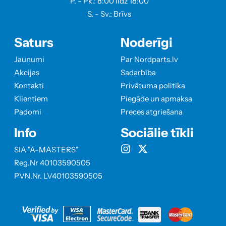
P. - Pk.: 8:00 līdz 18:00
S. - Sv.: Brīvs
Saturs
Noderīgi
Jaunumi
Par Nordparts.lv
Akcijas
Sadarbība
Kontakti
Privātuma politika
Klientiem
Piegāde un apmaksa
Padomi
Preces atgriešana
Info
Sociālie tīkli
SIA "A-MASTERS"
Reg.Nr 40103590505
PVN.Nr. LV40103590505