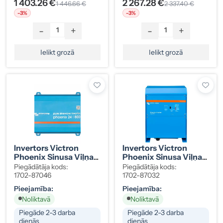
1 403.26 €
2 267.28 €
1 446.66 €
2 337.40 €
-3%
-3%
-
+
-
+
Ielikt grozā
Ielikt grozā
Invertors Victron
Invertors Victron
Phoenix Sinusa Viļņa
Phoenix Sinusa Viļņa
24/800 230V
24/5000 230V VE.Bus
Piegādātāja kods:
Piegādātāja kods:
VE.Direct Schuko
1702-87046
1702-87032
Pieejamība:
Pieejamība:
Noliktavā
Noliktavā
Piegāde 2-3 darba
Piegāde 2-3 darba
dienās
dienās