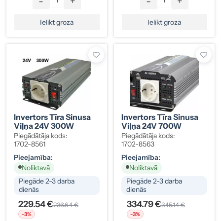
-
+
-
+
Ielikt grozā
Ielikt grozā
Invertors Tīra Sinusa
Invertors Tīra Sinusa
Viļņa 24V 300W
Viļņa 24V 700W
Piegādātāja kods:
Piegādātāja kods:
1702-8561
1702-8563
Pieejamība:
Pieejamība:
Noliktavā
Noliktavā
Piegāde 2-3 darba
Piegāde 2-3 darba
dienās
dienās
229.54 €
334.79 €
236.64 €
345.14 €
-3%
-3%