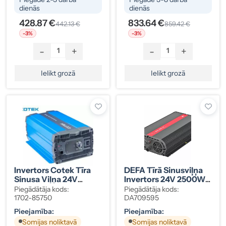
dienās
dienās
428.87 €
833.64 €
442.13 €
859.42 €
-3%
-3%
-
+
-
+
Ielikt grozā
Ielikt grozā
Invertors Cotek Tīra
DEFA Tīrā Sinusviļņa
Sinusa Viļņa 24V
Invertors 24V 2500W
4000W
Ar Pārslēgšanas
Piegādātāja kods:
Piegādātāja kods:
Slēdzi, DA709595
1702-85750
DA709595
Pieejamība:
Pieejamība:
Somijas noliktavā
Somijas noliktavā