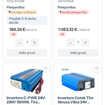
Kods 1702-87039
1702-87039
DA703254
Pieejamība:
Pieejamība:
Somijas noliktavā
Jautāt pieejamību
Piegāde 3-8 darba
dienās
186.34 €
1 083.32 €
192.10 €
1 116.82 €
-3%
-3%
-
+
-
+
Ielikt grozā
Ielikt grozā
Invertors C-PWR 24V-
Invertors Cotek Tīra
230V 1500W, Tīra
Sinusa Viļņa 24V