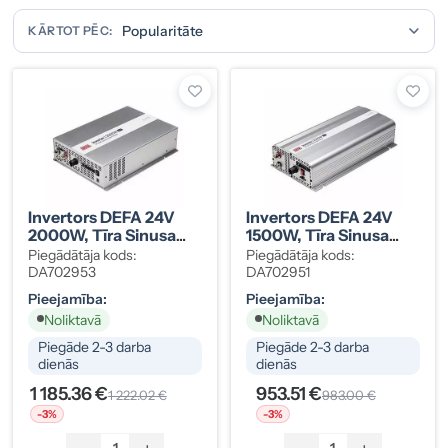
KĀRTOT PĒC:
Invertors DEFA 24V
Invertors DEFA 24V
2000W, Tīra Sinusa
1500W, Tīra Sinusa
Viļņa
Viļņa
Piegādātāja kods:
Piegādātāja kods:
DA702953
DA702951
Pieejamība:
Pieejamība:
Noliktavā
Noliktavā
Piegāde 2-3 darba
Piegāde 2-3 darba
dienās
dienās
1 185.36 €
953.51 €
1 222.02 €
983.00 €
-3%
-3%