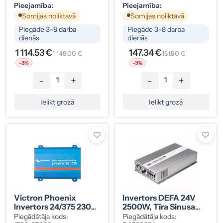
Pieejamība:
Pieejamība:
Somijas noliktavā
Somijas noliktavā
Piegāde 3-8 darba
Piegāde 3-8 darba
dienās
dienās
1 114.53 €
147.34 €
1 149.00 €
151.90 €
-3%
-3%
-
+
-
+
Ielikt grozā
Ielikt grozā
Victron Phoenix
Invertors DEFA 24V
Invertors 24/375 230V
2500W, Tīra Sinusa
VE.Direct Schuko,
Viļņa
Piegādātāja kods:
Piegādātāja kods: