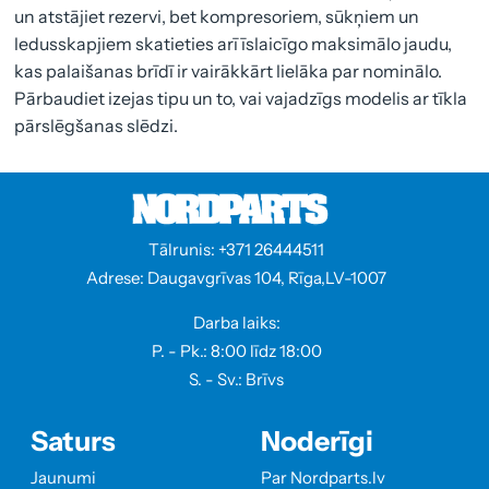
un atstājiet rezervi, bet kompresoriem, sūkņiem un
ledusskapjiem skatieties arī īslaicīgo maksimālo jaudu,
kas palaišanas brīdī ir vairākkārt lielāka par nominālo.
Pārbaudiet izejas tipu un to, vai vajadzīgs modelis ar tīkla
pārslēgšanas slēdzi.
Tālrunis: +371 26444511
Adrese: Daugavgrīvas 104, Rīga,LV-1007
Darba laiks:
P. - Pk.: 8:00 līdz 18:00
S. - Sv.: Brīvs
Saturs
Noderīgi
Jaunumi
Par Nordparts.lv