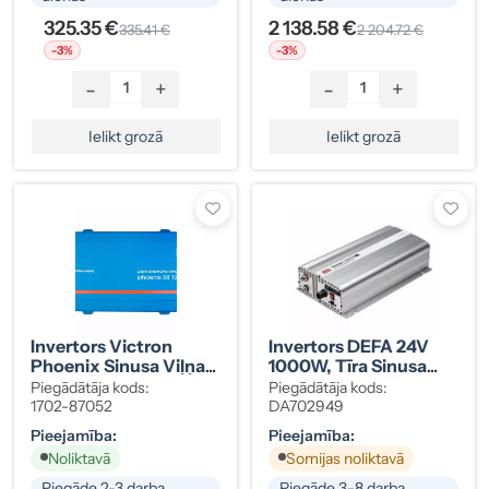
325.35 €
2 138.58 €
335.41 €
2 204.72 €
-3%
-3%
-
+
-
+
Ielikt grozā
Ielikt grozā
Invertors Victron
Invertors DEFA 24V
Phoenix Sinusa Viļņa
1000W, Tīra Sinusa
24/1200 230V
Viļņa
Piegādātāja kods:
Piegādātāja kods:
VE.Direct Schuko
1702-87052
DA702949
Pieejamība:
Pieejamība:
Noliktavā
Somijas noliktavā
Piegāde 2-3 darba
Piegāde 3-8 darba