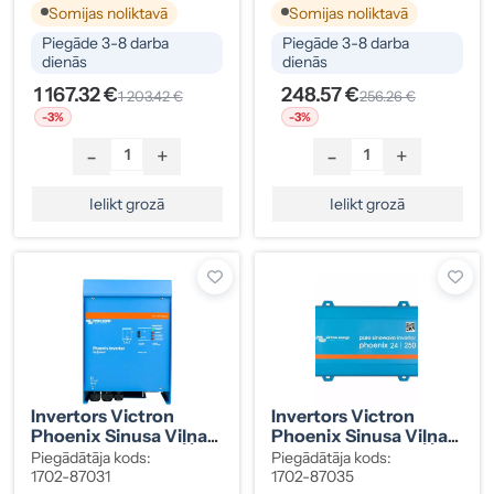
Somijas noliktavā
Somijas noliktavā
Piegāde 3-8 darba
Piegāde 3-8 darba
dienās
dienās
1 167.32 €
248.57 €
1 203.42 €
256.26 €
-3%
-3%
-
+
-
+
Ielikt grozā
Ielikt grozā
Invertors Victron
Invertors Victron
Phoenix Sinusa Viļņa
Phoenix Sinusa Viļņa
24/3000 230V VE.Bus
24/250 230V VE.Direct
Piegādātāja kods:
Piegādātāja kods:
Schuko
1702-87031
1702-87035