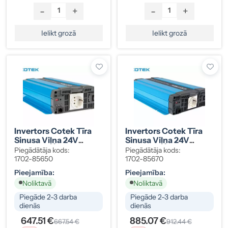
-
+
-
+
Ielikt grozā
Ielikt grozā
Invertors Cotek Tīra
Invertors Cotek Tīra
Sinusa Viļņa 24V
Sinusa Viļņa 24V
1000W
1500W
Piegādātāja kods:
Piegādātāja kods:
1702-85650
1702-85670
Pieejamība:
Pieejamība:
Noliktavā
Noliktavā
Piegāde 2-3 darba
Piegāde 2-3 darba
dienās
dienās
647.51 €
885.07 €
667.54 €
912.44 €