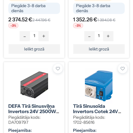
Piegāde 3-8 darba
Piegāde 3-8 darba
dienās
dienās
2 374.52 €
1 352.26 €
2 447.96 €
1 394.08 €
-3%
-3%
-
+
-
+
Ielikt grozā
Ielikt grozā
DEFA Tīrā Sinusviļņa
Tīrā Sinusoīda
Invertors 24V 2500W
Invertors Cotek 24V
Bez Pārslēgšanas
400W, Kods 1702-
Piegādātāja kods:
Piegādātāja kods:
Slēdža, DA709797
85616
DA709797
1702-85616
Pieejamība:
Pieejamība: