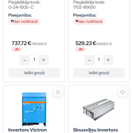
Sinusa Viļņa
700W
Piegādātāja kods:
Piegādātāja kods:
G-24-150S-C
1702-85630
Pieejamība:
Pieejamība:
Nav noliktavā
Nav noliktavā
737.72 €
529.23 €
760.54 €
545.60 €
-3%
-3%
-
+
-
+
Ielikt grozā
Ielikt grozā
Invertors Victron
Sinusviļņu Invertors