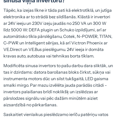
sinusa viļņa invertoru?
Tāpēc, ka izejas līkne ir tāda pati kā elektrotīklā, un jutīga
elektronika ar to strādā bez sildīšanās. Klāstā ir invertori
ar 24V ieeju un 230V izeju jaudās no 250 VA un 300 W
līdz 5000 W: DEFA plugin un Schuko izpildījumi, arī ar
automātisko tīkla pārslēgšanu, Cotek, N-POWER, TITAN,
C-PWR un Intelligent sērijas, kā arī Victron Phoenix ar
VE.Direct un VE.Bus pieslēgumu. 24V ieeja ir domāta
kravas auto, autobusa vai tehnikas borta tīklam.
Modificēta sinusa invertors to pašu darbu dara sliktāk, un
tas ir dzirdams: datora barošanas bloks čirkst, sūkņa vai
instrumenta motors dūc un silst tukšgaitā, LED gaisma
smalki mirgo. Par mazu izvēlēta jauda parādās citādi -
invertors palaišanas brīdī noklikšķ un izslēdzas ar
pārslodzes signālu vai pēc dažām minūtēm aiziet
aizsardzībā no pārkaršanas.
Saskaitiet vienlaikus pieslēdzamo ierīču patēriņu vatos