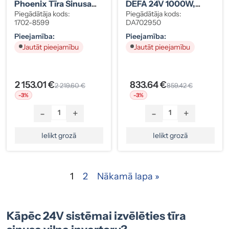
Phoenix Tīra Sinusa
DEFA 24V 1000W,
Viļņa 24/3000VA
Schuko
Piegādātāja kods:
Piegādātāja kods:
1702-8599
DA702950
Pieejamība:
Pieejamība:
Jautāt pieejamību
Jautāt pieejamību
2 153.01 €
833.64 €
2 219.60 €
859.42 €
-3%
-3%
-
+
-
+
Ielikt grozā
Ielikt grozā
1
2
Nākamā lapa »
Kāpēc 24V sistēmai izvēlēties tīra