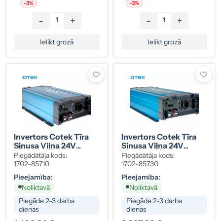
-3%
-3%
-
+
-
+
Ielikt grozā
Ielikt grozā
Invertors Cotek Tīra
Invertors Cotek Tīra
Sinusa Viļņa 24V
Sinusa Viļņa 24V
2500W
3500W
Piegādātāja kods:
Piegādātāja kods:
1702-85710
1702-85730
Pieejamība:
Pieejamība:
Noliktavā
Noliktavā
Piegāde 2-3 darba
Piegāde 2-3 darba
dienās
dienās