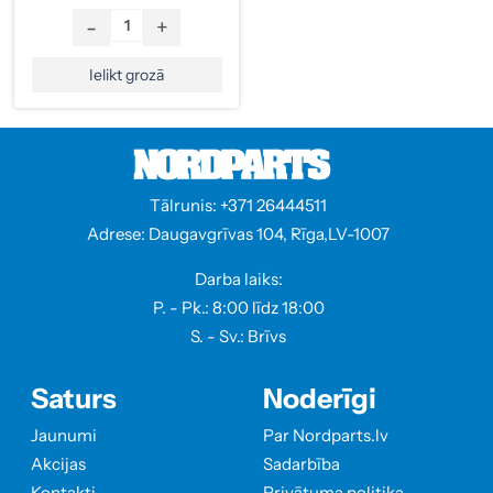
-
+
Ielikt grozā
Tālrunis: +371 26444511
Adrese: Daugavgrīvas 104, Rīga,LV-1007
Darba laiks:
P. - Pk.: 8:00 līdz 18:00
S. - Sv.: Brīvs
Saturs
Noderīgi
Jaunumi
Par Nordparts.lv
Akcijas
Sadarbība
Kontakti
Privātuma politika