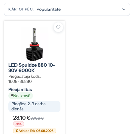
KĀRTOT PĒC:
LED Spuldze 880 10-
30V 6000K
Piegādātāja kods:
1608-86880
Pieejamība:
Noliktavā
Piegāde 2–3 darba
dienās
28.10 €
33.06 €
-15%
⏳ Atlaide līdz 06.09.2026