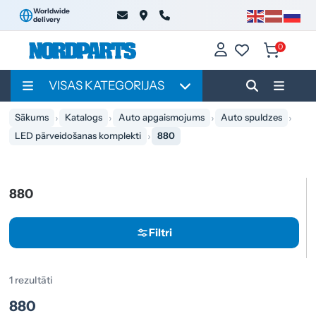
Worldwide
delivery
0
VISAS KATEGORIJAS
Sākums
Katalogs
Auto apgaismojums
Auto spuldzes
LED pārveidošanas komplekti
880
880
Filtri
1 rezultāti
880