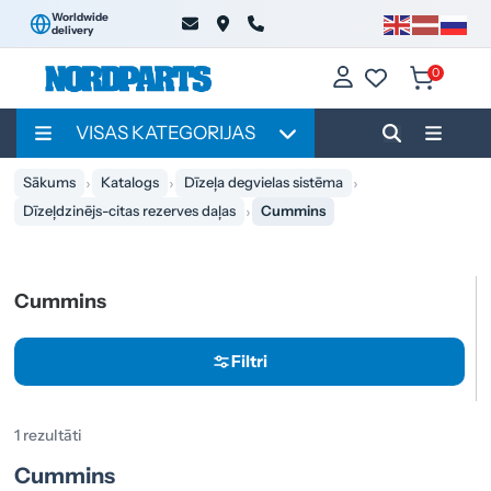
Worldwide
delivery
0
VISAS KATEGORIJAS
Sākums
Katalogs
Dīzeļa degvielas sistēma
Dīzeļdzinējs-citas rezerves daļas
Cummins
Cummins
Filtri
1 rezultāti
Cummins