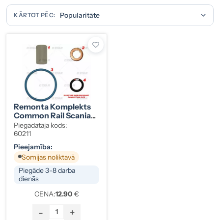
KĀRTOT PĒC:
Remonta Komplekts
Common Rail Scania
XPI
Piegādātāja kods:
60211
Pieejamība:
Somijas noliktavā
Piegāde 3-8 darba
dienās
CENA:
12.90
€
-
+