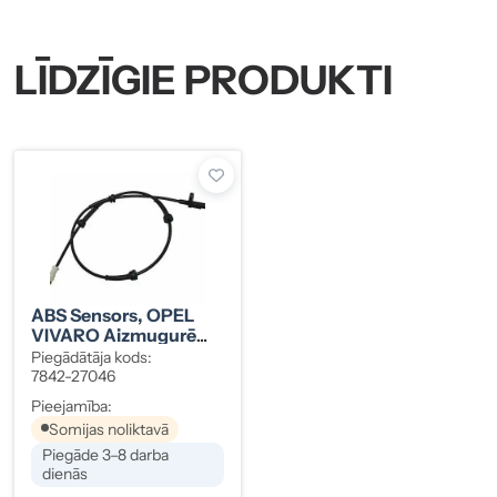
LĪDZĪGIE PRODUKTI
ABS Sensors, OPEL
VIVARO Aizmugurē
P/V
Piegādātāja kods:
7842-27046
Pieejamība:
Somijas noliktavā
Piegāde 3–8 darba
dienās