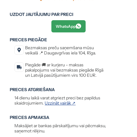
UZDOT JAUTĀJUMU PAR PRECI
WhatsApp
PRECES PIEGĀDE
Bezmaksas preču saņemšana mūsu
veikalā 📍 Daugavgrīvas iela 104, Rīga.
Piegāde 🚚 ar kurjeru - maksas
pakalpojums vai bezmaksas piegāde Rīgā
un Latvijā pasūtījumiem virs 100 EUR.
PRECES ATGRIEŠANA
14 dienu laikā varat atgriezt preci bez papildus
skaidrojumiem.
Uzzināt vairāk ↗
PRECES APMAKSA
Maksājiet ar bankas pārskaitījumu vai pēcmaksu,
saņemot rēķinu.