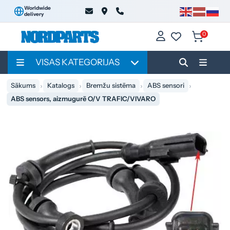
Worldwide
delivery
0
VISAS KATEGORIJAS
Sākums
Katalogs
Bremžu sistēma
ABS sensori
ABS sensors, aizmugurē O/V TRAFIC/VIVARO