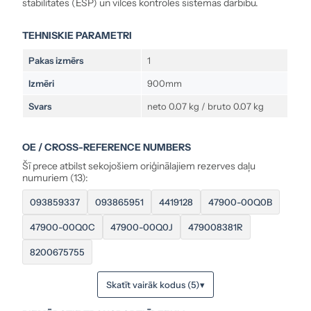
stabilitātes (ESP) un vilces kontroles sistēmas darbību.
TEHNISKIE PARAMETRI
Pakas izmērs
1
Izmēri
900mm
Svars
neto 0.07 kg / bruto 0.07 kg
OE / CROSS-REFERENCE NUMBERS
Šī prece atbilst sekojošiem oriģinālajiem rezerves daļu
numuriem (13):
093859337
093865951
4419128
47900-00Q0B
47900-00Q0C
47900-00Q0J
479008381R
8200675755
Skatīt vairāk kodus (5)
▾