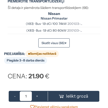
PIEMĒROTIE TRANSPORTLĪDZEKĻI
Šī detaļa ir piemērota šādiem transportlīdzekļiem (66):
Nissan
Nissan Primastar
(X83) · Bus · 1.9 dCi 100 74kW
2001.03–...
(X83) · Bus · 1.9 dCi 80 60kW
2001.03–...
Skatīt visus (66)
▾
PIEEJAMĪBA:
Somijas noliktavā
Piegāde 3–8 darba dienās
CENA:
21.90
€
Ielikt grozā
-
+
Pievienot vēlmju sarakstam