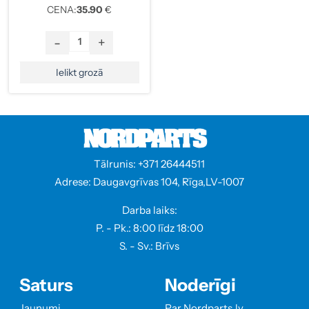
CENA:
35.90
€
-
+
Ielikt grozā
Tālrunis: +371 26444511
Adrese: Daugavgrīvas 104, Rīga,LV-1007
Darba laiks:
P. - Pk.: 8:00 līdz 18:00
S. - Sv.: Brīvs
Saturs
Noderīgi
Jaunumi
Par Nordparts.lv