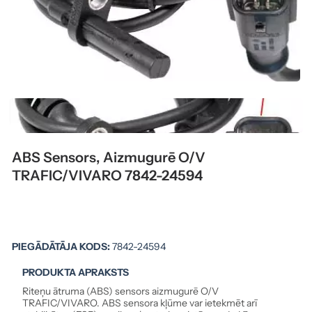
ABS Sensors, Aizmugurē O/V
TRAFIC/VIVARO 7842-24594
PIEGĀDĀTĀJA KODS:
7842-24594
PRODUKTA APRAKSTS
Riteņu ātruma (ABS) sensors aizmugurē O/V
TRAFIC/VIVARO. ABS sensora kļūme var ietekmēt arī