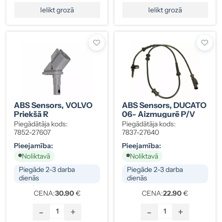
Ielikt grozā
Ielikt grozā
ABS Sensors, VOLVO
ABS Sensors, DUCATO
Priekšā R
06- Aizmugurē P/V
Piegādātāja kods:
Piegādātāja kods:
7852-27607
7837-27640
Pieejamība:
Pieejamība:
Noliktavā
Noliktavā
Piegāde 2-3 darba
Piegāde 2-3 darba
dienās
dienās
CENA:
30.90
€
CENA:
22.90
€
-
+
-
+