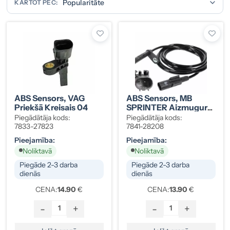
KĀRTOT PĒC:
ABS Sensors, VAG
ABS Sensors, MB
Priekšā Kreisais 04
SPRINTER Aizmugurē
Labais
Piegādātāja kods:
Piegādātāja kods:
7833-27823
7841-28208
Pieejamība:
Pieejamība:
Noliktavā
Noliktavā
Piegāde 2-3 darba
Piegāde 2-3 darba
dienās
dienās
CENA:
14.90
€
CENA:
13.90
€
-
+
-
+