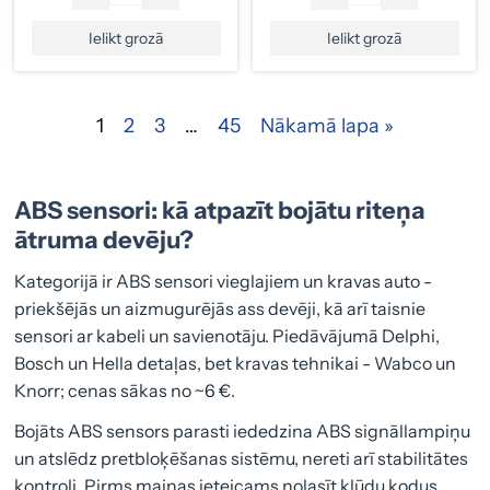
Ielikt grozā
Ielikt grozā
1
2
3
…
45
Nākamā lapa »
ABS sensori: kā atpazīt bojātu riteņa
ātruma devēju?
Kategorijā ir ABS sensori vieglajiem un kravas auto -
priekšējās un aizmugurējās ass devēji, kā arī taisnie
sensori ar kabeli un savienotāju. Piedāvājumā Delphi,
Bosch un Hella detaļas, bet kravas tehnikai - Wabco un
Knorr; cenas sākas no ~6 €.
Bojāts ABS sensors parasti iededzina ABS signāllampiņu
un atslēdz pretbloķēšanas sistēmu, nereti arī stabilitātes
kontroli. Pirms maiņas ieteicams nolasīt kļūdu kodus,