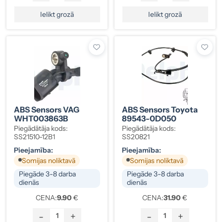
Ielikt grozā
Ielikt grozā
ABS Sensors VAG
ABS Sensors Toyota
WHT003863B
89543-0D050
Piegādātāja kods:
Piegādātāja kods:
SS21510-12B1
SS20821
Pieejamība:
Pieejamība:
Somijas noliktavā
Somijas noliktavā
Piegāde 3-8 darba
Piegāde 3-8 darba
dienās
dienās
CENA:
9.90
€
CENA:
31.90
€
-
+
-
+