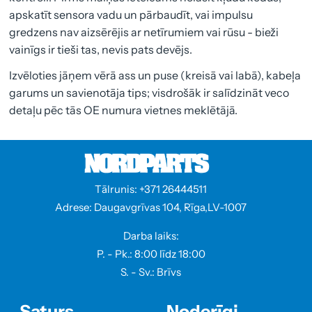
apskatīt sensora vadu un pārbaudīt, vai impulsu
gredzens nav aizsērējis ar netīrumiem vai rūsu - bieži
vainīgs ir tieši tas, nevis pats devējs.
Izvēloties jāņem vērā ass un puse (kreisā vai labā), kabeļa
garums un savienotāja tips; visdrošāk ir salīdzināt veco
detaļu pēc tās OE numura vietnes meklētājā.
Tālrunis: +371 26444511
Adrese: Daugavgrīvas 104, Rīga,LV-1007
Darba laiks:
P. - Pk.: 8:00 līdz 18:00
S. - Sv.: Brīvs
Saturs
Noderīgi