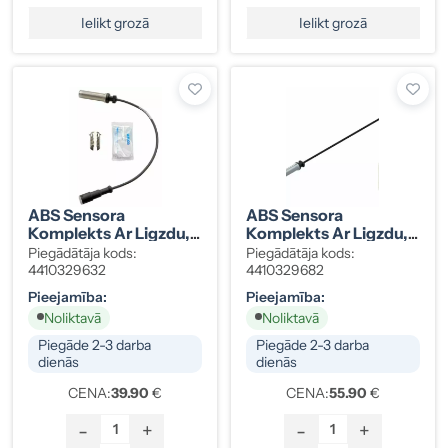
Ielikt grozā
Ielikt grozā
ABS Sensora
ABS Sensora
Komplekts Ar Ligzdu,
Komplekts Ar Ligzdu,
Taisns, 0,35 M, Kods
Taisns, 1,7 M, Kods
Piegādātāja kods:
Piegādātāja kods:
1784588
1400071
4410329632
4410329682
Pieejamība:
Pieejamība:
Noliktavā
Noliktavā
Piegāde 2-3 darba
Piegāde 2-3 darba
dienās
dienās
CENA:
39.90
€
CENA:
55.90
€
-
+
-
+