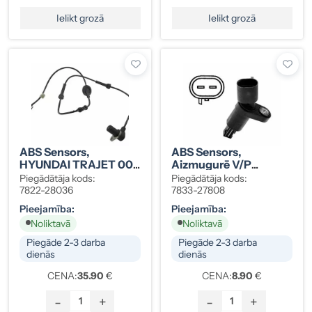
Ielikt grozā
Ielikt grozā
ABS Sensors,
ABS Sensors,
HYUNDAI TRAJET 00-
Aizmugurē V/P
Priekšā Labais
VW,AUDI
Piegādātāja kods:
Piegādātāja kods:
7822-28036
7833-27808
Pieejamība:
Pieejamība:
Noliktavā
Noliktavā
Piegāde 2-3 darba
Piegāde 2-3 darba
dienās
dienās
CENA:
35.90
€
CENA:
8.90
€
-
+
-
+