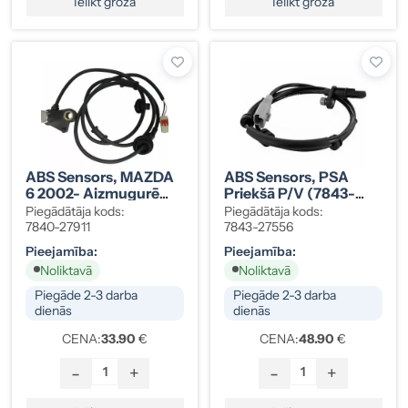
Ielikt grozā
Ielikt grozā
ABS Sensors, MAZDA
ABS Sensors, PSA
6 2002- Aizmugurē
Priekšā P/V (7843-
Kreisais
27556)
Piegādātāja kods:
Piegādātāja kods:
7840-27911
7843-27556
Pieejamība:
Pieejamība:
Noliktavā
Noliktavā
Piegāde 2-3 darba
Piegāde 2-3 darba
dienās
dienās
CENA:
33.90
€
CENA:
48.90
€
-
+
-
+