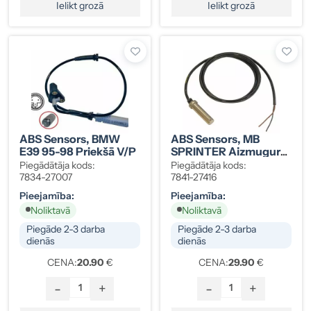
Ielikt grozā
Ielikt grozā
ABS Sensors, BMW
ABS Sensors, MB
E39 95-98 Priekšā V/P
SPRINTER Aizmugurē
Kreisais/R
Piegādātāja kods:
Piegādātāja kods:
7834-27007
7841-27416
Pieejamība:
Pieejamība:
Noliktavā
Noliktavā
Piegāde 2-3 darba
Piegāde 2-3 darba
dienās
dienās
CENA:
20.90
€
CENA:
29.90
€
-
+
-
+