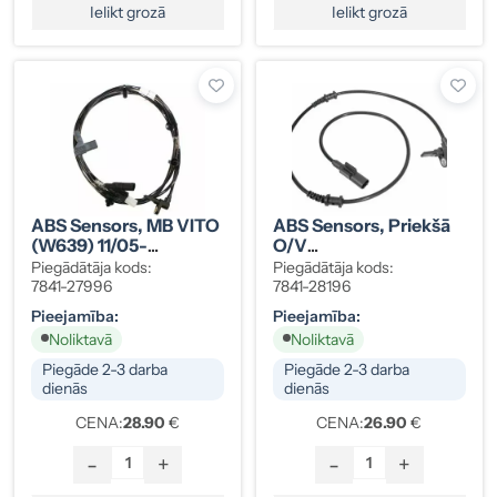
Ielikt grozā
Ielikt grozā
ABS Sensors, MB VITO
ABS Sensors, Priekšā
(W639) 11/05-
O/V
Aizmugurē V
SPRINTER/CRAFTER
Piegādātāja kods:
Piegādātāja kods:
7841-27996
7841-28196
Pieejamība:
Pieejamība:
Noliktavā
Noliktavā
Piegāde 2-3 darba
Piegāde 2-3 darba
dienās
dienās
CENA:
28.90
€
CENA:
26.90
€
-
+
-
+