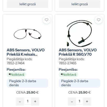
Ielikt grozā
Ielikt grozā
ABS Sensors, VOLVO
ABS Sensors, VOLVO
Priekšā Kreisais
Priekšā R S60,V70
S60,V70
Piegādātāja kods:
Piegādātāja kods:
7852-27464
7852-27465
Pieejamība:
Pieejamība:
Noliktavā
Noliktavā
Piegāde 2-3 darba
Piegāde 2-3 darba
dienās
dienās
CENA:
25.90
€
CENA:
25.90
€
-
+
-
+