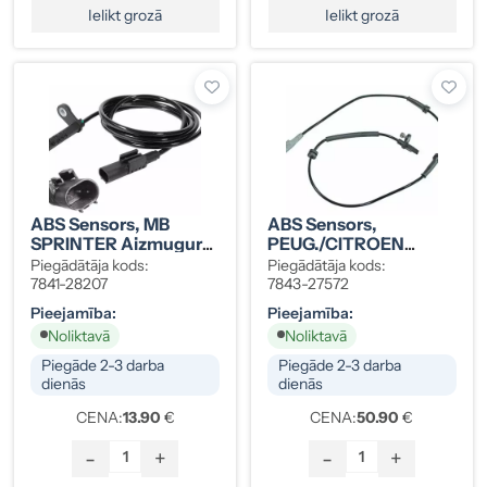
Ielikt grozā
Ielikt grozā
ABS Sensors, MB
ABS Sensors,
SPRINTER Aizmugurē
PEUG./CITROEN
Kreisais
Aizmugurē
Piegādātāja kods:
Piegādātāja kods:
7841-28207
7843-27572
Pieejamība:
Pieejamība:
Noliktavā
Noliktavā
Piegāde 2-3 darba
Piegāde 2-3 darba
dienās
dienās
CENA:
13.90
€
CENA:
50.90
€
-
+
-
+