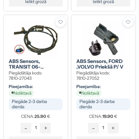
Ielikt grozā
Ielikt grozā
ABS Sensors,
ABS Sensors, FORD
TRANSIT 06-
,VOLVO Priekšā P/ V
Aizmugurē Kreisais
Piegādātāja kods:
Piegādātāja kods:
7810-27043
7810-27052
Pieejamība:
Pieejamība:
Noliktavā
Noliktavā
Piegāde 2-3 darba
Piegāde 2-3 darba
dienās
dienās
CENA:
25.90
€
CENA:
19.90
€
-
+
-
+