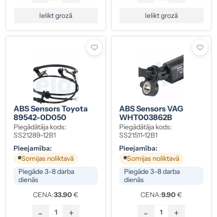
Ielikt grozā
Ielikt grozā
ABS Sensors Toyota
ABS Sensors VAG
89542-0D050
WHT003862B
Piegādātāja kods:
Piegādātāja kods:
SS21289-12B1
SS21511-12B1
Pieejamība:
Pieejamība:
Somijas noliktavā
Somijas noliktavā
Piegāde 3-8 darba
Piegāde 3-8 darba
dienās
dienās
CENA:
33.90
€
CENA:
9.90
€
-
+
-
+