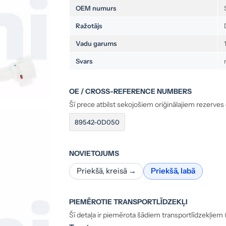
OEM numurs
Ražotājs
Vadu garums
Svars
OE / CROSS-REFERENCE NUMBERS
Šī prece atbilst sekojošiem oriģinālajiem rezerves
89542-0D050
NOVIETOJUMS
Priekšā, kreisā →
Priekšā, labā
PIEMĒROTIE TRANSPORTLĪDZEKĻI
Šī detaļa ir piemērota šādiem transportlīdzekļiem (