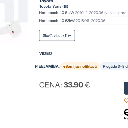
Toyota
Toyota Yaris (III)
Hatchback · 1.0 51kW
2010.12–2020.06
(vehicle prod
Hatchback · 1.0 53kW
2018.06–2020.06
Skatīt visus (11)
▾
Video #1
VIDEO
▶
PIEEJAMĪBA:
Somijas noliktavā
Piegāde 3–8 d
CENA:
33.90
€