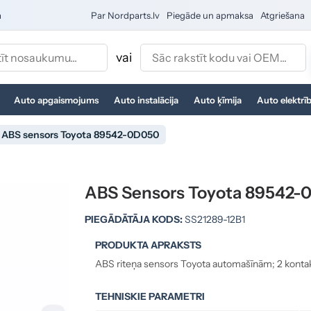
a
Par Nordparts.lv
Piegāde un apmaksa
Atgriešana
vai
Auto apgaismojums
Auto instalācija
Auto ķīmija
Auto elektrī
ABS sensors Toyota 89542-0D050
ABS Sensors Toyota 89542-
PIEGĀDĀTĀJA KODS:
SS21289-12B1
PRODUKTA APRAKSTS
ABS riteņa sensors Toyota automašīnām; 2 kontak
TEHNISKIE PARAMETRI