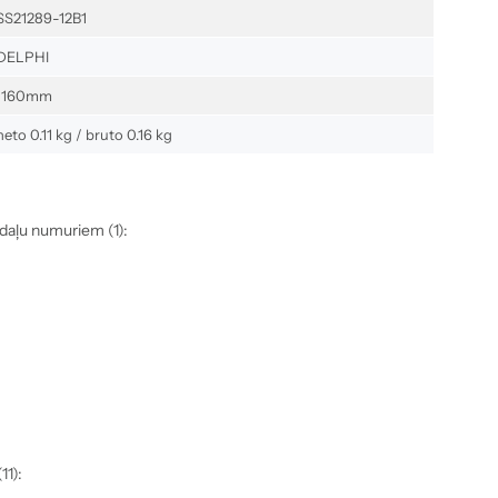
SS21289-12B1
DELPHI
1160mm
neto 0.11 kg / bruto 0.16 kg
 daļu numuriem (1):
11):