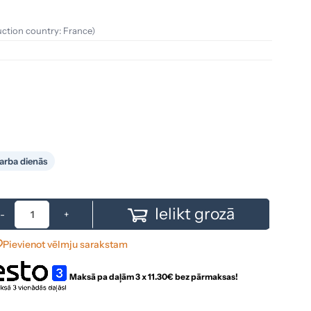
uction country: France)
arba dienās
Ielikt grozā
-
+
Pievienot vēlmju sarakstam
Maksā pa daļām 3 x
11.30
€ bez pārmaksas!