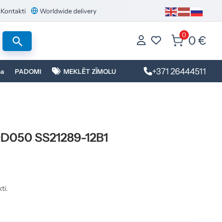
Kontakti
Worldwide delivery
0
0 €
+371 26444511
ba
PADOMI
MEKLĒT ZĪMOLU
0D050 SS21289-12B1
ti.