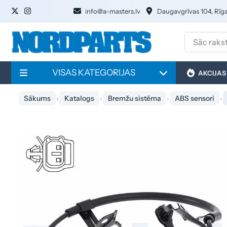
info@a-masters.lv
Daugavgrīvas 104, Rīg
VISAS KATEGORIJAS
AKCIJAS
Sākums
Katalogs
Bremžu sistēma
ABS sensori