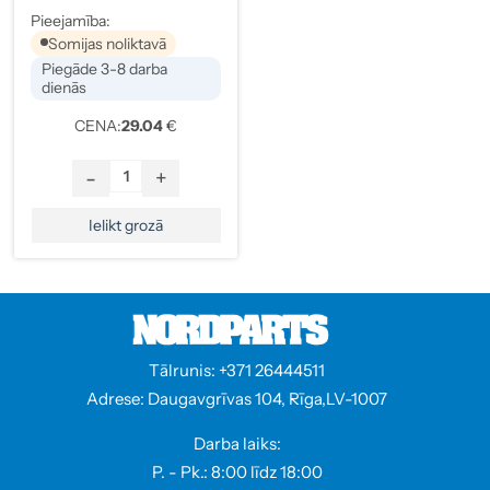
4545.F1
Pieejamība:
Somijas noliktavā
Piegāde 3-8 darba
dienās
CENA:
29.04
€
-
+
Ielikt grozā
Tālrunis: +371 26444511
Adrese: Daugavgrīvas 104, Rīga,LV-1007
Darba laiks:
P. - Pk.: 8:00 līdz 18:00