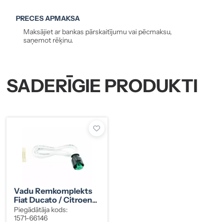
PRECES APMAKSA
Maksājiet ar bankas pārskaitījumu vai pēcmaksu,
saņemot rēķinu.
SADERĪGIE PRODUKTI
Vadu Remkomplekts
Fiat Ducato / Citroen
Jumper / Peugeot
Piegādātāja kods:
Boxer ABS Sensoriem,
1571-66146