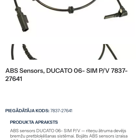
ABS Sensors, DUCATO 06- SIM P/V 7837-
27641
PIEGĀDĀTĀJA KODS:
7837-27641
PRODUKTA APRAKSTS
ABS sensors DUCATO 06- SIM P/V — riteņu ātruma devējs
bremžu pretbloķēšanas sistēmai. Bojāts ABS sensors izraisa