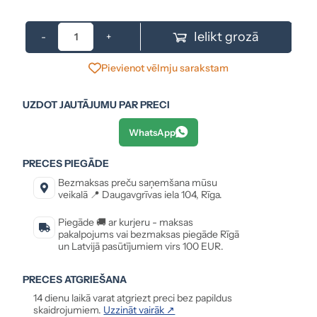
Ielikt grozā
-
+
Pievienot vēlmju sarakstam
UZDOT JAUTĀJUMU PAR PRECI
WhatsApp
PRECES PIEGĀDE
Bezmaksas preču saņemšana mūsu
veikalā 📍 Daugavgrīvas iela 104, Rīga.
Piegāde 🚚 ar kurjeru - maksas
pakalpojums vai bezmaksas piegāde Rīgā
un Latvijā pasūtījumiem virs 100 EUR.
PRECES ATGRIEŠANA
14 dienu laikā varat atgriezt preci bez papildus
skaidrojumiem.
Uzzināt vairāk ↗