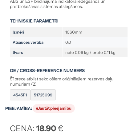
ABS un ESP brīdinājuma indikatora iedegšanos un
pretbloķēšanas sistēmas atslēgšanos.
TEHNISKIE PARAMETRI
Izmēri
1060mm
Atsauces vērtība
0.0
Svars
neto 0.06 kg / bruto 0.11 kg
OE / CROSS-REFERENCE NUMBERS
Šī prece atbilst sekojošiem oriģinālajiem rezerves daļu
numuriem (2):
4545F1
51725099
PIEEJAMĪBA:
Jautāt pieejamību
CENA:
18.90
€