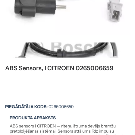
ABS Sensors, I CITROEN 0265006659
PIEGĀDĀTĀJA KODS:
0265006659
PRODUKTA APRAKSTS
ABS sensors I CITROEN — riteņu ātruma devējs bremžu
pretbloķēšanas sistēmai. Sensora attālums līdz impulsu