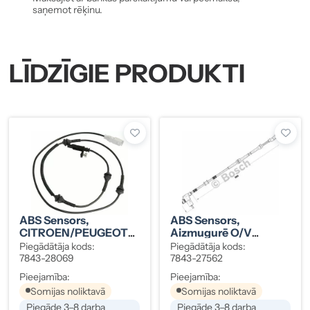
saņemot rēķinu.
LĪDZĪGIE PRODUKTI
ABS Sensors,
ABS Sensors,
CITROEN/PEUGEOT
Aizmugurē O/V
Priekšā O/V
CITROEN/PEUGEOT
Piegādātāja kods:
Piegādātāja kods:
7843-28069
7843-27562
Pieejamība:
Pieejamība:
Somijas noliktavā
Somijas noliktavā
Piegāde 3–8 darba
Piegāde 3–8 darba