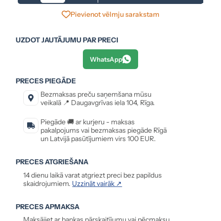
Pievienot vēlmju sarakstam
UZDOT JAUTĀJUMU PAR PRECI
WhatsApp
PRECES PIEGĀDE
Bezmaksas preču saņemšana mūsu
veikalā 📍 Daugavgrīvas iela 104, Rīga.
Piegāde 🚚 ar kurjeru - maksas
pakalpojums vai bezmaksas piegāde Rīgā
un Latvijā pasūtījumiem virs 100 EUR.
PRECES ATGRIEŠANA
14 dienu laikā varat atgriezt preci bez papildus
skaidrojumiem.
Uzzināt vairāk ↗
PRECES APMAKSA
Maksājiet ar bankas pārskaitījumu vai pēcmaksu,