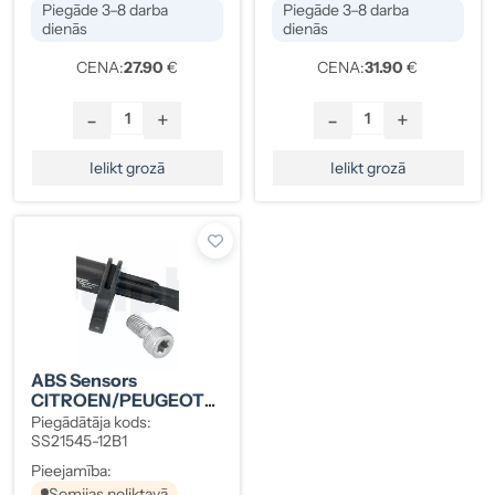
Piegāde 3–8 darba
Piegāde 3–8 darba
dienās
dienās
CENA:
27.90
€
CENA:
31.90
€
-
+
-
+
Ielikt grozā
Ielikt grozā
ABS Sensors
CITROEN/PEUGEOT
9824439980
Piegādātāja kods:
SS21545-12B1
Pieejamība:
Somijas noliktavā