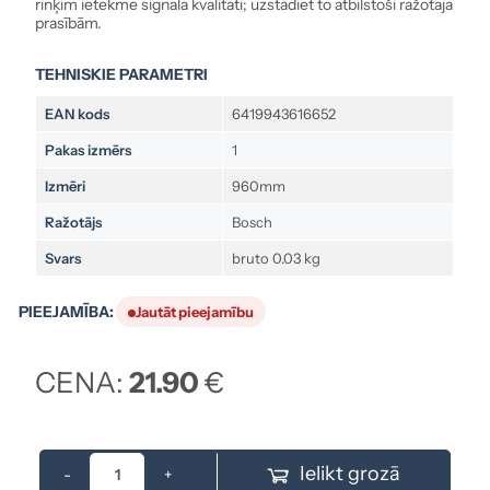
rinķim ietekmē signāla kvalitāti; uzstādiet to atbilstoši ražotāja
prasībām.
TEHNISKIE PARAMETRI
EAN kods
6419943616652
Pakas izmērs
1
Izmēri
960mm
Ražotājs
Bosch
Svars
bruto 0.03 kg
PIEEJAMĪBA:
Jautāt pieejamību
CENA:
21.90
€
Ielikt grozā
-
+