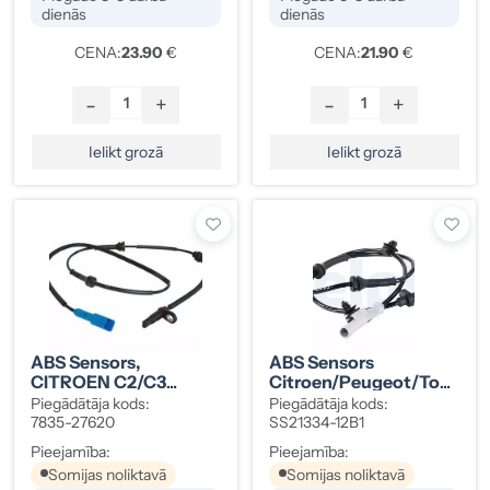
dienās
dienās
CENA:
23.90
€
CENA:
21.90
€
-
+
-
+
Ielikt grozā
Ielikt grozā
ABS Sensors,
ABS Sensors
CITROEN C2/C3
Citroen/Peugeot/Toy
Priekšā P/ V
Ota 89542-0H040
Piegādātāja kods:
Piegādātāja kods:
7835-27620
SS21334-12B1
Pieejamība:
Pieejamība:
Somijas noliktavā
Somijas noliktavā