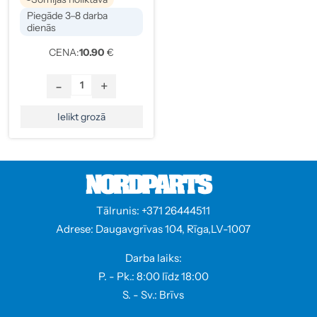
Piegāde 3–8 darba
dienās
CENA:
10.90
€
-
+
Ielikt grozā
Tālrunis: +371 26444511
Adrese: Daugavgrīvas 104, Rīga,LV-1007
Darba laiks:
P. - Pk.: 8:00 līdz 18:00
S. - Sv.: Brīvs