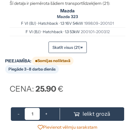
Šī detaļa ir piemērota šādiem transportlīdzekļiem (21):
Mazda
Mazda 323
F VI (BJ) · Hatchback · 1.3 16V 54kW
1998.09–2001.01
F VI (BJ) · Hatchback · 1.3 53kW
2001.01–2003.12
Skatīt visus (21)
▾
PIEEJAMĪBA:
Somijas noliktavā
Piegāde 3–8 darba dienās
CENA:
25.90
€
Ielikt grozā
-
+
Pievienot vēlmju sarakstam