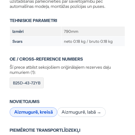
uzstādīšanas pārliecinieties par savietojamību pēc
automašīnas modeļa, montāžas pozīcijas un puses.
TEHNISKIE PARAMETRI
Izmēri
790mm
Svars
neto 0.18 kg / bruto 0.18 kg
OE / CROSS-REFERENCE NUMBERS
Šī prece atbilst sekojošiem oriģinālajiem rezerves daļu
numuriem (1):
B25D-43-72YB
NOVIETOJUMS
Aizmugurē, kreisā
Aizmugurē, labā →
PIEMĒROTIE TRANSPORTLĪDZEKĻI