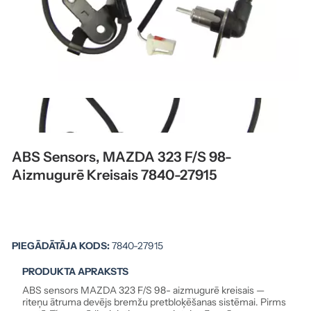
ABS Sensors, MAZDA 323 F/S 98-
Aizmugurē Kreisais 7840-27915
PIEGĀDĀTĀJA KODS:
7840-27915
PRODUKTA APRAKSTS
ABS sensors MAZDA 323 F/S 98- aizmugurē kreisais —
riteņu ātruma devējs bremžu pretbloķēšanas sistēmai. Pirms