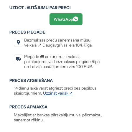
UZDOT JAUTĀJUMU PAR PRECI
WhatsApp
PRECES PIEGĀDE
Bezmaksas preču saņemšana mūsu
veikalā 📍 Daugavgrīvas iela 104, Rīga.
Piegāde 🚚 ar kurjeru - maksas
pakalpojums vai bezmaksas piegāde Rīgā
un Latvijā pasūtījumiem virs 100 EUR.
PRECES ATGRIEŠANA
14 dienu laikā varat atgriezt preci bez papildus
skaidrojumiem.
Uzzināt vairāk ↗
PRECES APMAKSA
Maksājiet ar bankas pārskaitījumu vai pēcmaksu,
saņemot rēķinu.