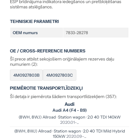
ESP brīdinājuma indikatora iedegšanos un pretbloķēšanas
sistēmas atslēgšanos.
TEHNISKIE PARAMETRI
OEM numurs
7833-28278
OE / CROSS-REFERENCE NUMBERS
Šī prece atbilst sekojošiem oriģinālajiem rezerves daļu
numuriem (2):
4M0927803B
4M0927803C
PIEMĒROTIE TRANSPORTLĪDZEKĻI
Šī detaļa ir piemērota šādiem transportlīdzekļiem (357):
Audi
Audi A4 (F4 - B9)
(8WH, 8WJ) Allroad · Station wagon · 2.0 40 TDI 140kW
2020.01–...
(8WH, 8WJ) Allroad · Station wagon · 2.0 40 TDI Mild Hybrid
150kW
2020.09–...