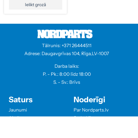
Ielikt grozā
Tālrunis: +371 26444511
Adrese: Daugavgrīvas 104, Rīga,LV-1007
Darba laiks:
P. - Pk.: 8:00 līdz 18:00
S. - Sv.: Brīvs
Saturs
Noderīgi
Jaunumi
Par Nordparts.lv
Akcijas
Sadarbība
Kontakti
Privātuma politika
Klientiem
Piegāde un apmaksa