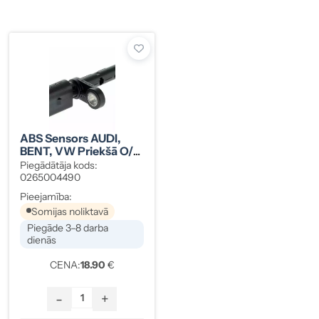
ABS Sensors AUDI,
BENT, VW Priekšā O/V
4M0927803B
Piegādātāja kods:
0265004490
Pieejamība:
Somijas noliktavā
Piegāde 3–8 darba
dienās
CENA:
18.90
€
-
+