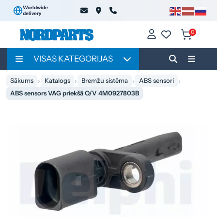
Worldwide
delivery
0
VISAS KATEGORIJAS
Sākums
Katalogs
Bremžu sistēma
ABS sensori
ABS sensors VAG priekšā O/V 4M0927803B