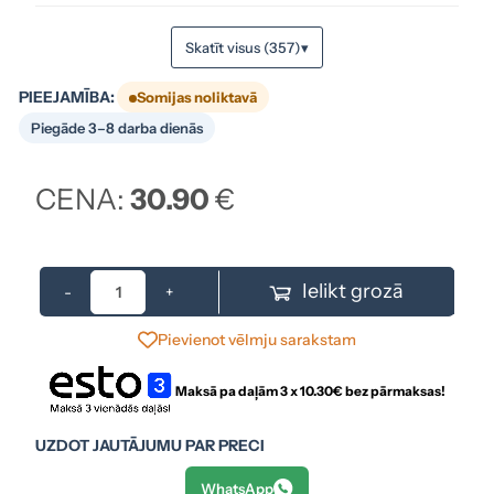
Skatīt visus (357)
▾
PIEEJAMĪBA:
Somijas noliktavā
Piegāde 3–8 darba dienās
CENA:
30.90
€
Ielikt grozā
-
+
Pievienot vēlmju sarakstam
Maksā pa daļām 3 x
10.30
€ bez pārmaksas!
UZDOT JAUTĀJUMU PAR PRECI
WhatsApp