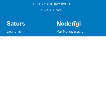
P. - Pk.: 8:00 līdz 18:00
S. - Sv.: Brīvs
Saturs
Noderīgi
Jaunumi
Par Nordparts.lv
Akcijas
Sadarbība
Kontakti
Privātuma politika
Klientiem
Piegāde un apmaksa
Padomi
Preces atgriešana
Info
Sociālie tīkli
SIA "A-MASTERS"
Reg.Nr 40103590505
PVN.Nr. LV40103590505