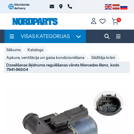
Worldwide
delivery
0
VISAS KATEGORIJAS
Sākums
Katalogs
Apkure, ventilācija un gaisa kondicionēšana
Sildītāja krāni
Dzesēšanas šķidruma regulēšanas vārsts Mercedes-Benz, kods
7941-96504