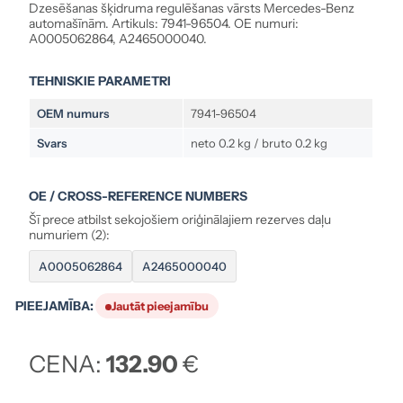
Dzesēšanas šķidruma regulēšanas vārsts Mercedes-Benz
automašīnām. Artikuls: 7941-96504. OE numuri:
A0005062864, A2465000040.
TEHNISKIE PARAMETRI
OEM numurs
7941-96504
Svars
neto 0.2 kg / bruto 0.2 kg
OE / CROSS-REFERENCE NUMBERS
Šī prece atbilst sekojošiem oriģinālajiem rezerves daļu
numuriem (2):
A0005062864
A2465000040
PIEEJAMĪBA:
Jautāt pieejamību
CENA:
132.90
€