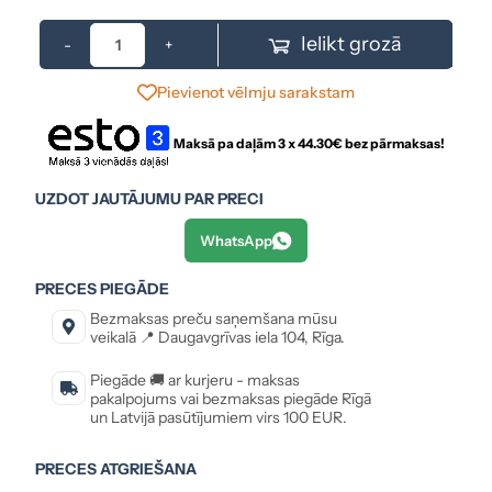
Ielikt grozā
-
+
Pievienot vēlmju sarakstam
Maksā pa daļām 3 x
44.30
€ bez pārmaksas!
UZDOT JAUTĀJUMU PAR PRECI
WhatsApp
PRECES PIEGĀDE
Bezmaksas preču saņemšana mūsu
veikalā 📍 Daugavgrīvas iela 104, Rīga.
Piegāde 🚚 ar kurjeru - maksas
pakalpojums vai bezmaksas piegāde Rīgā
un Latvijā pasūtījumiem virs 100 EUR.
PRECES ATGRIEŠANA