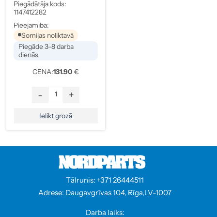
Mercedes-Benz, Kods
Piegādātāja kods:
1147412282
1147412282
Pieejamība:
Somijas noliktavā
Piegāde 3–8 darba
dienās
CENA:
131.90
€
-
+
Ielikt grozā
Tālrunis: +371 26444511
Adrese: Daugavgrīvas 104, Rīga,LV-1007
Darba laiks: