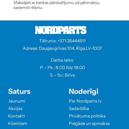
Maksājiet ar bankas pārskaitījumu vai pēcmaksu,
saņemot rēķinu.
Tālrunis: +371 26444511
Adrese: Daugavgrīvas 104, Rīga,LV-1007
Darba laiks:
P. - Pk.: 8:00 līdz 18:00
S. - Sv.: Brīvs
Saturs
Noderīgi
Jaunumi
Par Nordparts.lv
Akcijas
Sadarbība
Kontakti
Privātuma politika
Klientiem
Piegāde un apmaksa