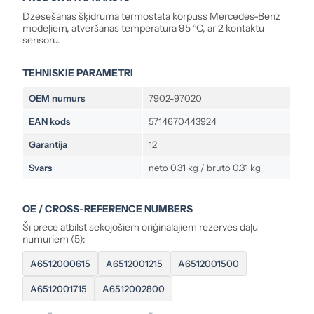
Dzesēšanas šķidruma termostata korpuss Mercedes-Benz
modeļiem, atvēršanās temperatūra 95 °C, ar 2 kontaktu
sensoru.
TEHNISKIE PARAMETRI
OEM numurs
7902-97020
EAN kods
5714670443924
Garantija
12
Svars
neto 0.31 kg / bruto 0.31 kg
OE / CROSS-REFERENCE NUMBERS
Šī prece atbilst sekojošiem oriģinālajiem rezerves daļu
numuriem (5):
A6512000615
A6512001215
A6512001500
A6512001715
A6512002800