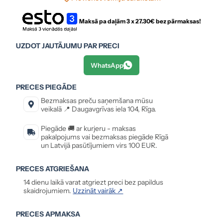
Maksā pa daļām 3 x
27.30
€ bez pārmaksas!
UZDOT JAUTĀJUMU PAR PRECI
WhatsApp
PRECES PIEGĀDE
Bezmaksas preču saņemšana mūsu
veikalā 📍 Daugavgrīvas iela 104, Rīga.
Piegāde 🚚 ar kurjeru - maksas
pakalpojums vai bezmaksas piegāde Rīgā
un Latvijā pasūtījumiem virs 100 EUR.
PRECES ATGRIEŠANA
14 dienu laikā varat atgriezt preci bez papildus
skaidrojumiem.
Uzzināt vairāk ↗
PRECES APMAKSA