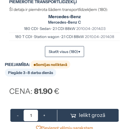
PIEMĒROTIE TRANSPORTLĪDZEKĻI
Šī detaļa ir piemērota šādiem transportlīdzekļiem (180):
Mercedes-Benz
Mercedes-Benz C
180 CDI · Sedan · 2.1 CDI 88kW
2010.04–2014.03
180 T CDI · Station wagon · 2.1 CDI 88kW
2010.04–2014.08
Skatīt visus (180)
▾
PIEEJAMĪBA:
Somijas noliktavā
Piegāde 3–8 darba dienās
CENA:
81.90
€
Ielikt grozā
-
+
Pievienot vēlmju sarakstam