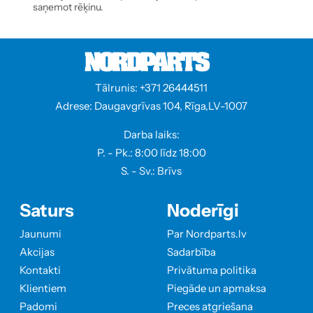
saņemot rēķinu.
Tālrunis: +371 26444511
Adrese: Daugavgrīvas 104, Rīga,LV-1007
Darba laiks:
P. - Pk.: 8:00 līdz 18:00
S. - Sv.: Brīvs
Saturs
Noderīgi
Jaunumi
Par Nordparts.lv
Akcijas
Sadarbība
Kontakti
Privātuma politika
Klientiem
Piegāde un apmaksa
Padomi
Preces atgriešana