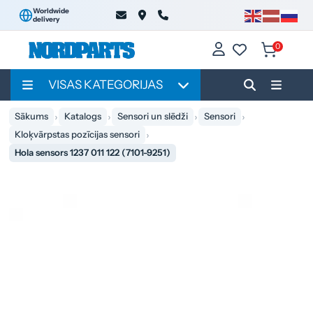
Worldwide
delivery
0
VISAS KATEGORIJAS
Sākums
Katalogs
Sensori un slēdži
Sensori
Kloķvārpstas pozīcijas sensori
Hola sensors 1237 011 122 (7101-9251)