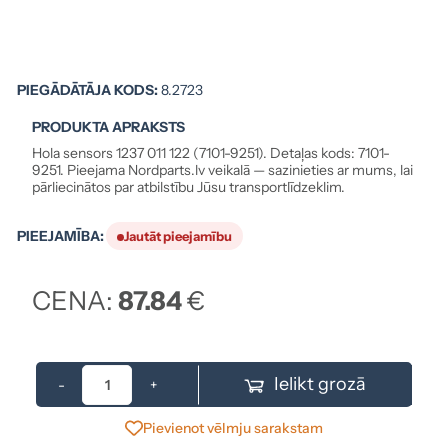
PIEGĀDĀTĀJA KODS:
8.2723
PRODUKTA APRAKSTS
Hola sensors 1237 011 122 (7101-9251). Detaļas kods: 7101-
9251. Pieejama Nordparts.lv veikalā — sazinieties ar mums, lai
pārliecinātos par atbilstību Jūsu transportlīdzeklim.
PIEEJAMĪBA:
Jautāt pieejamību
CENA:
87.84
€
Ielikt grozā
-
+
Pievienot vēlmju sarakstam