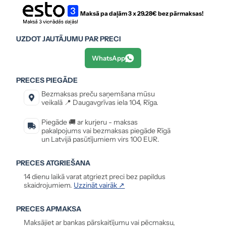
Maksā pa daļām 3 x
29.28
€ bez pārmaksas!
UZDOT JAUTĀJUMU PAR PRECI
WhatsApp
PRECES PIEGĀDE
Bezmaksas preču saņemšana mūsu
veikalā 📍 Daugavgrīvas iela 104, Rīga.
Piegāde 🚚 ar kurjeru - maksas
pakalpojums vai bezmaksas piegāde Rīgā
un Latvijā pasūtījumiem virs 100 EUR.
PRECES ATGRIEŠANA
14 dienu laikā varat atgriezt preci bez papildus
skaidrojumiem.
Uzzināt vairāk ↗
PRECES APMAKSA
Maksājiet ar bankas pārskaitījumu vai pēcmaksu,