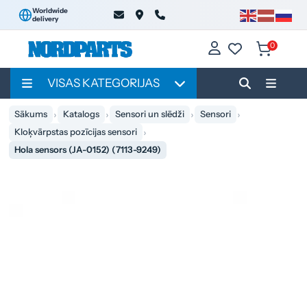
Worldwide
delivery
0
VISAS KATEGORIJAS
Sākums
Katalogs
Sensori un slēdži
Sensori
Kloķvārpstas pozīcijas sensori
Hola sensors (JA-0152) (7113-9249)