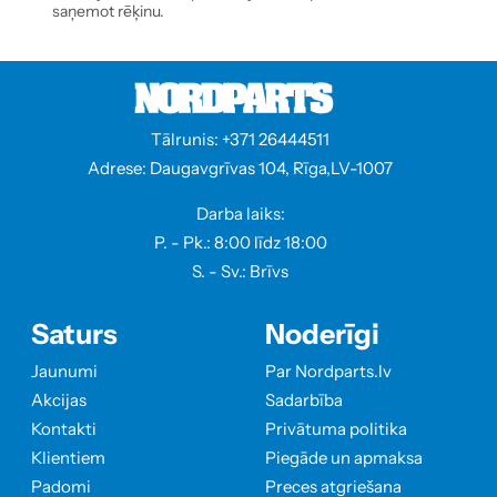
saņemot rēķinu.
Tālrunis: +371 26444511
Adrese: Daugavgrīvas 104, Rīga,LV-1007
Darba laiks:
P. - Pk.: 8:00 līdz 18:00
S. - Sv.: Brīvs
Saturs
Noderīgi
Jaunumi
Par Nordparts.lv
Akcijas
Sadarbība
Kontakti
Privātuma politika
Klientiem
Piegāde un apmaksa
Padomi
Preces atgriešana