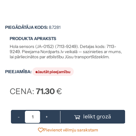
PIEGĀDĀTĀJA KODS:
8.7281
PRODUKTA APRAKSTS
Hola sensors (JA-0152) (7113-9249). Detaļas kods: 7113-
9249. Pieejama Nordparts.lv veikalā — sazinieties ar mums,
lai pārliecinātos par atbilstību Jūsu transportlīdzeklim.
PIEEJAMĪBA:
Jautāt pieejamību
CENA:
71.30
€
Ielikt grozā
-
+
Pievienot vēlmju sarakstam