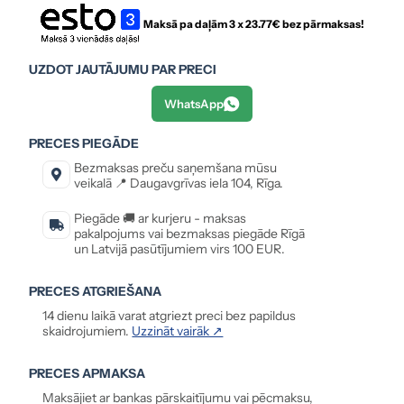
Maksā pa daļām 3 x
23.77
€ bez pārmaksas!
UZDOT JAUTĀJUMU PAR PRECI
WhatsApp
PRECES PIEGĀDE
Bezmaksas preču saņemšana mūsu
veikalā 📍 Daugavgrīvas iela 104, Rīga.
Piegāde 🚚 ar kurjeru - maksas
pakalpojums vai bezmaksas piegāde Rīgā
un Latvijā pasūtījumiem virs 100 EUR.
PRECES ATGRIEŠANA
14 dienu laikā varat atgriezt preci bez papildus
skaidrojumiem.
Uzzināt vairāk ↗
PRECES APMAKSA
Maksājiet ar bankas pārskaitījumu vai pēcmaksu,