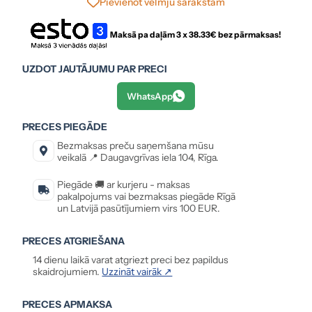
Pievienot vēlmju sarakstam
Maksā pa daļām 3 x
38.33
€ bez pārmaksas!
UZDOT JAUTĀJUMU PAR PRECI
WhatsApp
PRECES PIEGĀDE
Bezmaksas preču saņemšana mūsu
veikalā 📍 Daugavgrīvas iela 104, Rīga.
Piegāde 🚚 ar kurjeru - maksas
pakalpojums vai bezmaksas piegāde Rīgā
un Latvijā pasūtījumiem virs 100 EUR.
PRECES ATGRIEŠANA
14 dienu laikā varat atgriezt preci bez papildus
skaidrojumiem.
Uzzināt vairāk ↗
PRECES APMAKSA