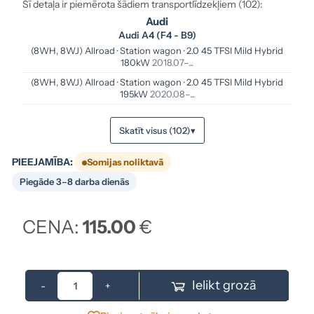
Šī detaļa ir piemērota šādiem transportlīdzekļiem (102):
Audi
Audi A4 (F4 - B9)
(8WH, 8WJ) Allroad · Station wagon · 2.0 45 TFSI Mild Hybrid
180kW
2018.07–...
(8WH, 8WJ) Allroad · Station wagon · 2.0 45 TFSI Mild Hybrid
195kW
2020.08–...
Skatīt visus (102)
▾
PIEEJAMĪBA:
Somijas noliktavā
Piegāde 3–8 darba dienās
CENA:
115.00
€
Ielikt grozā
-
+