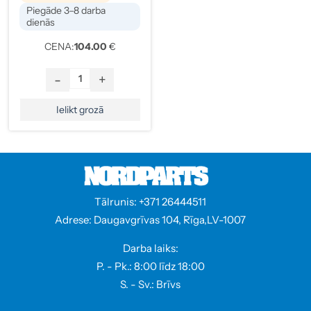
Piegāde 3–8 darba
dienās
CENA:
104.00
€
-
+
Ielikt grozā
Tālrunis: +371 26444511
Adrese: Daugavgrīvas 104, Rīga,LV-1007
Darba laiks:
P. - Pk.: 8:00 līdz 18:00
S. - Sv.: Brīvs