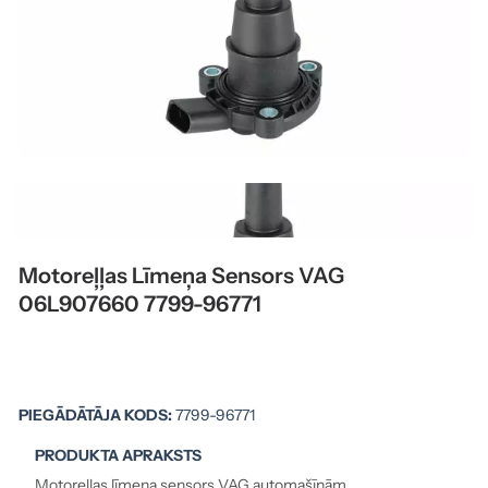
Motoreļļas Līmeņa Sensors VAG
06L907660 7799-96771
PIEGĀDĀTĀJA KODS:
7799-96771
PRODUKTA APRAKSTS
Motoreļļas līmeņa sensors VAG automašīnām.