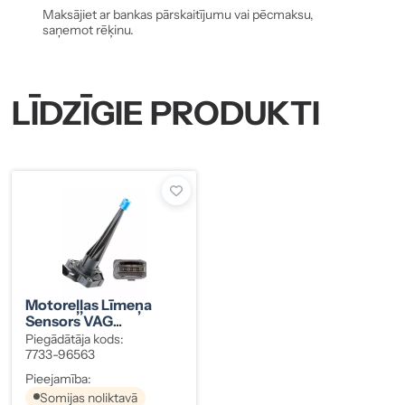
Maksājiet ar bankas pārskaitījumu vai pēcmaksu,
saņemot rēķinu.
LĪDZĪGIE PRODUKTI
Motoreļļas Līmeņa
Sensors VAG
07P907660
Piegādātāja kods:
7733-96563
Pieejamība:
Somijas noliktavā