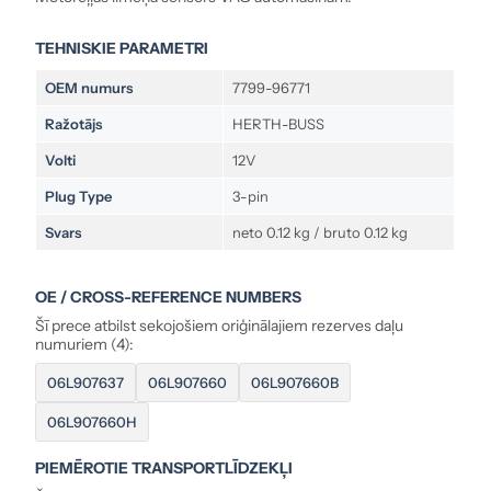
TEHNISKIE PARAMETRI
OEM numurs
7799-96771
Ražotājs
HERTH-BUSS
Volti
12V
Plug Type
3-pin
Svars
neto 0.12 kg / bruto 0.12 kg
OE / CROSS-REFERENCE NUMBERS
Šī prece atbilst sekojošiem oriģinālajiem rezerves daļu
numuriem (4):
06L907637
06L907660
06L907660B
06L907660H
PIEMĒROTIE TRANSPORTLĪDZEKĻI