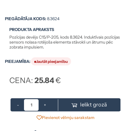
PIEGĀDĀTĀJA KODS:
8.3624
PRODUKTA APRAKSTS
Pozīcijas devējs C15/P-205, kods 8.3624. Induktīvais pozīcijas
sensors nolasa rotējoša elementa stāvokli un ātrumu pēc
zobrata impulsiem.
PIEEJAMĪBA:
Jautāt pieejamību
CENA:
25.84
€
Ielikt grozā
-
+
Pievienot vēlmju sarakstam