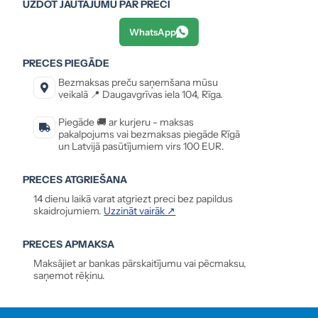
UZDOT JAUTĀJUMU PAR PRECI
WhatsApp
PRECES PIEGĀDE
Bezmaksas preču saņemšana mūsu
veikalā 📍 Daugavgrīvas iela 104, Rīga.
Piegāde 🚚 ar kurjeru - maksas
pakalpojums vai bezmaksas piegāde Rīgā
un Latvijā pasūtījumiem virs 100 EUR.
PRECES ATGRIEŠANA
14 dienu laikā varat atgriezt preci bez papildus
skaidrojumiem.
Uzzināt vairāk ↗
PRECES APMAKSA
Maksājiet ar bankas pārskaitījumu vai pēcmaksu,
saņemot rēķinu.