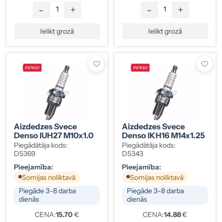
-
+
-
+
Ielikt grozā
Ielikt grozā
Aizdedzes Svece
Aizdedzes Svece
Denso IUH27 M10x1.0
Denso IKH16 M14x1.25
Piegādātāja kods:
Piegādātāja kods:
D5369
D5343
Pieejamība:
Pieejamība:
Somijas noliktavā
Somijas noliktavā
Piegāde 3-8 darba
Piegāde 3-8 darba
dienās
dienās
CENA:
15.70
€
CENA:
14.88
€