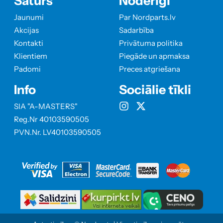
Saturs
Noderīgi
Jaunumi
Par Nordparts.lv
Akcijas
Sadarbība
Kontakti
Privātuma politika
Klientiem
Piegāde un apmaksa
Padomi
Preces atgriešana
Info
Sociālie tīkli
SIA "A-MASTERS"
Reg.Nr 40103590505
PVN.Nr. LV40103590505