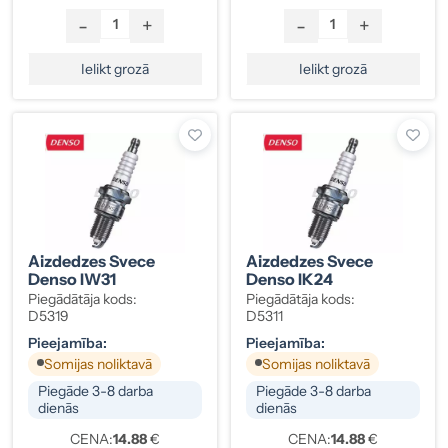
-
+
-
+
Ielikt grozā
Ielikt grozā
Aizdedzes Svece
Aizdedzes Svece
Denso IW31
Denso IK24
Piegādātāja kods:
Piegādātāja kods:
D5319
D5311
Pieejamība:
Pieejamība:
Somijas noliktavā
Somijas noliktavā
Piegāde 3-8 darba
Piegāde 3-8 darba
dienās
dienās
CENA:
14.88
€
CENA:
14.88
€