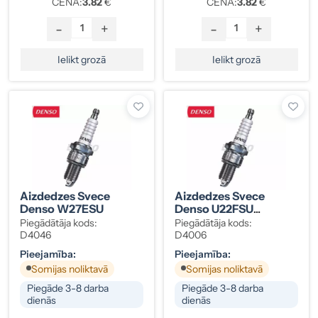
CENA:
3.82
€
CENA:
3.82
€
-
+
-
+
Ielikt grozā
Ielikt grozā
Aizdedzes Svece
Aizdedzes Svece
Denso W27ESU
Denso U22FSU
M10x1.0
Piegādātāja kods:
Piegādātāja kods:
D4046
D4006
Pieejamība:
Pieejamība:
Somijas noliktavā
Somijas noliktavā
Piegāde 3-8 darba
Piegāde 3-8 darba
dienās
dienās