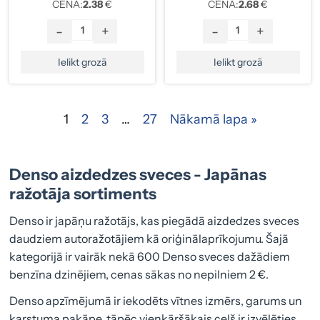
CENA:
2.38
€
CENA:
2.68
€
-
+
-
+
Ielikt grozā
Ielikt grozā
1
2
3
…
27
Nākamā lapa »
Denso aizdedzes sveces - Japānas
ražotāja sortiments
Denso ir japāņu ražotājs, kas piegādā aizdedzes sveces
daudziem autoražotājiem kā oriģinālaprīkojumu. Šajā
kategorijā ir vairāk nekā 600 Denso sveces dažādiem
benzīna dzinējiem, cenas sākas no nepilniem 2 €.
Denso apzīmējumā ir iekodēts vītnes izmērs, garums un
karstuma pakāpe, tāpēc vienkāršākais ceļš ir izvēlēties