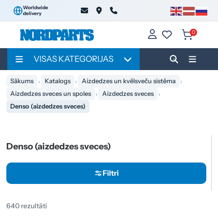
Worldwide
delivery
0
VISAS KATEGORIJAS
Sākums
Katalogs
Aizdedzes un kvēlsveču sistēma
Aizdedzes sveces un spoles
Aizdedzes sveces
Denso (aizdedzes sveces)
Denso (aizdedzes sveces)
Filtri
640 rezultāti