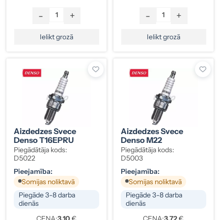
-
+
-
+
Ielikt grozā
Ielikt grozā
Aizdedzes Svece
Aizdedzes Svece
Denso T16EPRU
Denso M22
Piegādātāja kods:
Piegādātāja kods:
D5022
D5003
Pieejamība:
Pieejamība:
Somijas noliktavā
Somijas noliktavā
Piegāde 3-8 darba
Piegāde 3-8 darba
dienās
dienās
CENA:
3.10
€
CENA:
3.72
€