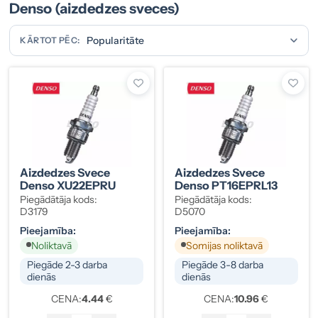
Denso (aizdedzes sveces)
KĀRTOT PĒC:
Aizdedzes Svece
Aizdedzes Svece
Denso XU22EPRU
Denso PT16EPRL13
Piegādātāja kods:
Piegādātāja kods:
D3179
D5070
Pieejamība:
Pieejamība:
Noliktavā
Somijas noliktavā
Piegāde 2-3 darba
Piegāde 3-8 darba
dienās
dienās
CENA:
4.44
€
CENA:
10.96
€