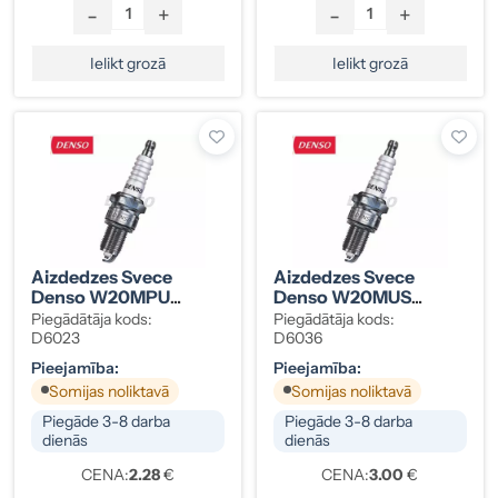
-
+
-
+
Ielikt grozā
Ielikt grozā
Aizdedzes Svece
Aizdedzes Svece
Denso W20MPU
Denso W20MUS
M14x1.25
M14x1.25
Piegādātāja kods:
Piegādātāja kods:
D6023
D6036
Pieejamība:
Pieejamība:
Somijas noliktavā
Somijas noliktavā
Piegāde 3-8 darba
Piegāde 3-8 darba
dienās
dienās
CENA:
2.28
€
CENA:
3.00
€