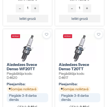
-
+
-
+
Ielikt grozā
Ielikt grozā
Aizdedzes Svece
Aizdedzes Svece
Denso WF20TT
Denso T20TT
Piegādātāja kods:
Piegādātāja kods:
D4620
D4617
Pieejamība:
Pieejamība:
Somijas noliktavā
Somijas noliktavā
Piegāde 3-8 darba
Piegāde 3-8 darba
dienās
dienās
CENA:
3.82
€
CENA:
3.82
€