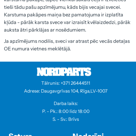
tieši tādu pašu apzīmējumu, kāds bijis vecajai svecei.
Karstuma pakāpes maiņa bez pamatojuma ir izplatīta
kļūda - pārāk karsta svece var izraisīt kvēlaizdedzi, pārāk
auksta ātri pārklājas ar nosēdumiem.
Ja apzīmējums nodilis, sveci var atrast pēc vecās detaļas
OE numura vietnes meklētājā.
Tālrunis: +371 26444511
Adrese: Daugavgrīvas 104, Rīga,LV-1007
Darba laiks:
P. - Pk.: 8:00 līdz 18:00
S. - Sv.: Brīvs