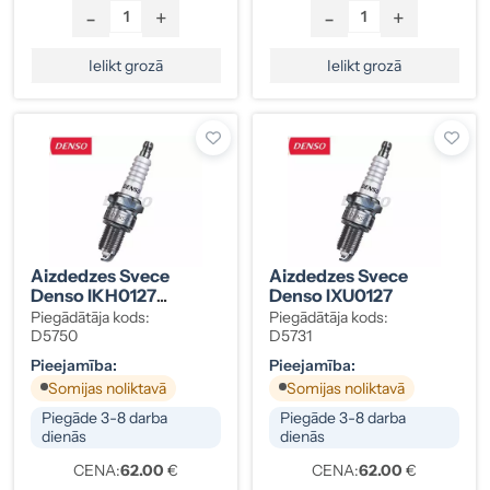
-
+
-
+
Ielikt grozā
Ielikt grozā
Aizdedzes Svece
Aizdedzes Svece
Denso IKH0127
Denso IXU0127
M14x1.25
Piegādātāja kods:
Piegādātāja kods:
D5750
D5731
Pieejamība:
Pieejamība:
Somijas noliktavā
Somijas noliktavā
Piegāde 3-8 darba
Piegāde 3-8 darba
dienās
dienās
CENA:
62.00
€
CENA:
62.00
€