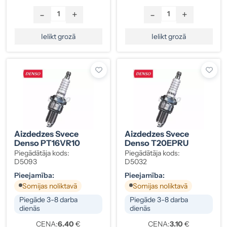
-
+
-
+
Ielikt grozā
Ielikt grozā
Aizdedzes Svece
Aizdedzes Svece
Denso PT16VR10
Denso T20EPRU
Piegādātāja kods:
Piegādātāja kods:
D5093
D5032
Pieejamība:
Pieejamība:
Somijas noliktavā
Somijas noliktavā
Piegāde 3-8 darba
Piegāde 3-8 darba
dienās
dienās
CENA:
6.40
€
CENA:
3.10
€