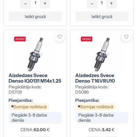
-
+
-
+
Ielikt grozā
Ielikt grozā
Aizdedzes Svece
Aizdedzes Svece
Denso IQ0131 M14x1.25
Denso T16VRU10
Piegādātāja kods:
Piegādātāja kods:
D5709
D5086
Pieejamība:
Pieejamība:
Somijas noliktavā
Somijas noliktavā
Piegāde 3-8 darba
Piegāde 3-8 darba
dienās
dienās
CENA:
62.00
€
CENA:
3.42
€