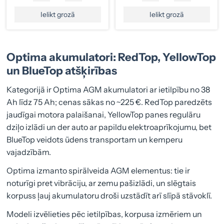
Ielikt grozā
Ielikt grozā
Optima akumulatori: RedTop, YellowTop
un BlueTop atšķirības
Kategorijā ir Optima AGM akumulatori ar ietilpību no 38
Ah līdz 75 Ah; cenas sākas no ~225 €. RedTop paredzēts
jaudīgai motora palaišanai, YellowTop panes regulāru
dziļo izlādi un der auto ar papildu elektroaprīkojumu, bet
BlueTop veidots ūdens transportam un kemperu
vajadzībām.
Optima izmanto spirālveida AGM elementus: tie ir
noturīgi pret vibrāciju, ar zemu pašizlādi, un slēgtais
korpuss ļauj akumulatoru droši uzstādīt arī slīpā stāvoklī.
Modeli izvēlieties pēc ietilpības, korpusa izmēriem un