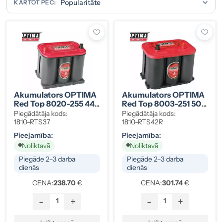
KĀRTOT PĒC:
Akumulators OPTIMA
Akumulators OPTIMA
Red Top 8020-255 44
Red Top 8003-251 50
Ah
Ah
Piegādātāja kods:
Piegādātāja kods:
1810-RTS37
1810-RTS42R
Pieejamība:
Pieejamība:
Noliktavā
Noliktavā
Piegāde 2–3 darba
Piegāde 2–3 darba
dienās
dienās
CENA:
238.70
€
CENA:
301.74
€
-
+
-
+