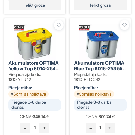
Ielikt grozā
Ielikt grozā
Akumulators OPTIMA
Akumulators OPTIMA
Yellow Top 8014-254
Blue Top 8016-253 55
55 Ah
Ah
Piegādātāja kods:
Piegādātāja kods:
1810-YTU42
1810-BTDC42
Pieejamība:
Pieejamība:
Somijas noliktavā
Somijas noliktavā
Piegāde 3–8 darba
Piegāde 3–8 darba
dienās
dienās
CENA:
345.14
€
CENA:
301.74
€
-
+
-
+