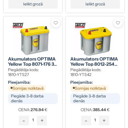
Ielikt grozā
Ielikt grozā
Akumulators OPTIMA
Akumulators OPTIMA
Yellow Top 8071-176 38
Yellow Top 8012-254
Ah
55 Ah
Piegādātāja kods:
Piegādātāja kods:
1810-YTS27
1810-YTS42
Pieejamība:
Pieejamība:
Somijas noliktavā
Somijas noliktavā
Piegāde 3–8 darba
Piegāde 3–8 darba
dienās
dienās
CENA:
276.94
€
CENA:
385.44
€
-
+
-
+