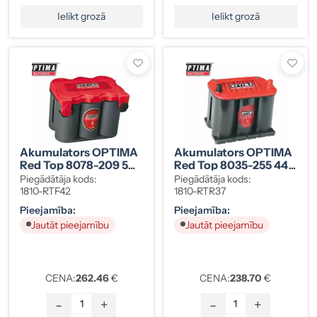
Ielikt grozā
Ielikt grozā
Akumulators OPTIMA
Akumulators OPTIMA
Red Top 8078-209 50
Red Top 8035-255 44
Ah
Ah -/+
Piegādātāja kods:
Piegādātāja kods:
1810-RTF42
1810-RTR37
Pieejamība:
Pieejamība:
Jautāt pieejamību
Jautāt pieejamību
CENA:
262.46
€
CENA:
238.70
€
-
+
-
+