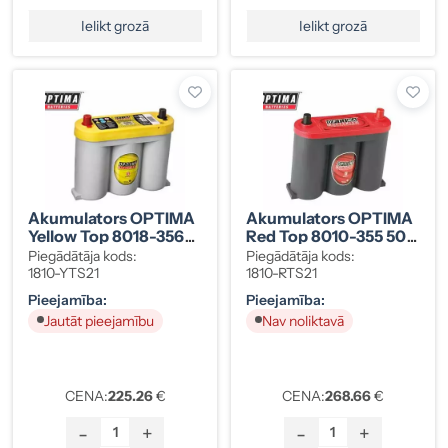
Ielikt grozā
Ielikt grozā
Akumulators OPTIMA
Akumulators OPTIMA
Yellow Top 8018-356
Red Top 8010-355 50
55 Ah
Ah
Piegādātāja kods:
Piegādātāja kods:
1810-YTS21
1810-RTS21
Pieejamība:
Pieejamība:
Jautāt pieejamību
Nav noliktavā
CENA:
225.26
€
CENA:
268.66
€
-
+
-
+