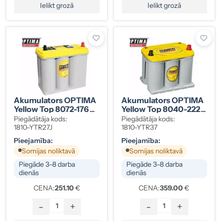
Ielikt grozā
Ielikt grozā
Akumulators OPTIMA
Akumulators OPTIMA
Yellow Top 8072-176
Yellow Top 8040-222
38 Ah
48 Ah
Piegādātāja kods:
Piegādātāja kods:
1810-YTR27J
1810-YTR37
Pieejamība:
Pieejamība:
Somijas noliktavā
Somijas noliktavā
Piegāde 3–8 darba
Piegāde 3–8 darba
dienās
dienās
CENA:
251.10
€
CENA:
359.00
€
-
+
-
+