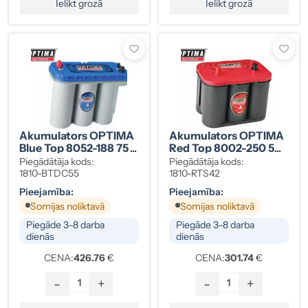
Ielikt grozā
Ielikt grozā
Akumulators OPTIMA
Akumulators OPTIMA
Blue Top 8052-188 75
Red Top 8002-250 50
Ah
Ah
Piegādātāja kods:
Piegādātāja kods:
1810-BTDC55
1810-RTS42
Pieejamība:
Pieejamība:
Somijas noliktavā
Somijas noliktavā
Piegāde 3–8 darba
Piegāde 3–8 darba
dienās
dienās
CENA:
426.76
€
CENA:
301.74
€
-
+
-
+