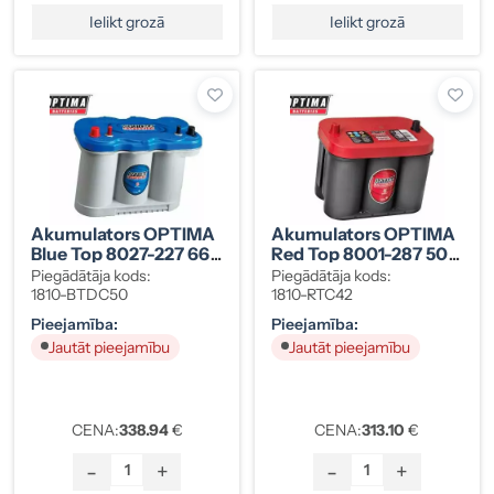
Ielikt grozā
Ielikt grozā
Akumulators OPTIMA
Akumulators OPTIMA
Blue Top 8027-227 66
Red Top 8001-287 50
Ah
Ah
Piegādātāja kods:
Piegādātāja kods:
1810-BTDC50
1810-RTC42
Pieejamība:
Pieejamība:
Jautāt pieejamību
Jautāt pieejamību
CENA:
338.94
€
CENA:
313.10
€
-
+
-
+