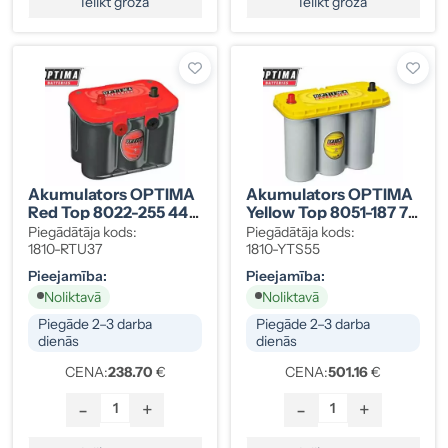
Ielikt grozā
Ielikt grozā
Akumulators OPTIMA
Akumulators OPTIMA
Red Top 8022-255 44
Yellow Top 8051-187 75
Ah
Ah
Piegādātāja kods:
Piegādātāja kods:
1810-RTU37
1810-YTS55
Pieejamība:
Pieejamība:
Noliktavā
Noliktavā
Piegāde 2–3 darba
Piegāde 2–3 darba
dienās
dienās
CENA:
238.70
€
CENA:
501.16
€
-
+
-
+