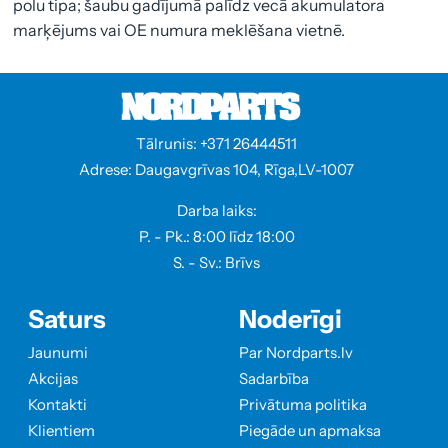
polu tipa; šaubu gadījumā palīdz vecā akumulatora
marķējums vai OE numura meklēšana vietnē.
Tālrunis: +371 26444511
Adrese: Daugavgrīvas 104, Rīga,LV-1007
Darba laiks:
P. - Pk.: 8:00 līdz 18:00
S. - Sv.: Brīvs
Saturs
Noderīgi
Jaunumi
Par Nordparts.lv
Akcijas
Sadarbība
Kontakti
Privātuma politika
Klientiem
Piegāde un apmaksa