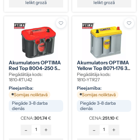
Ielikt grozā
Ielikt grozā
Akumulators OPTIMA
Akumulators OPTIMA
Red Top 8004-250 50
Yellow Top 8071-176 38
Ah
Ah
Piegādātāja kods:
Piegādātāja kods:
1810-RTU42
1810-YTR27
Pieejamība:
Pieejamība:
Somijas noliktavā
Somijas noliktavā
Piegāde 3–8 darba
Piegāde 3–8 darba
dienās
dienās
CENA:
301.74
€
CENA:
251.10
€
-
+
-
+