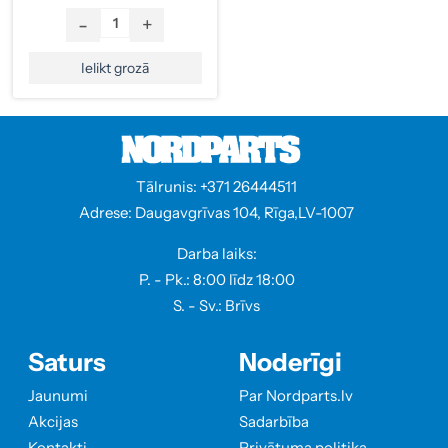
-
+
Ielikt grozā
Tālrunis: +371 26444511
Adrese: Daugavgrīvas 104, Rīga,LV-1007
Darba laiks:
P. - Pk.: 8:00 līdz 18:00
S. - Sv.: Brīvs
Saturs
Noderīgi
Jaunumi
Par Nordparts.lv
Akcijas
Sadarbība
Kontakti
Privātuma politika