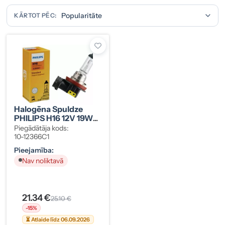
KĀRTOT PĒC:
Halogēna Spuldze
PHILIPS H16 12V 19W
PGJ19-3
Piegādātāja kods:
10-12366C1
Pieejamība:
Nav noliktavā
21.34 €
25.10 €
-15%
⏳ Atlaide līdz 06.09.2026