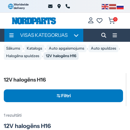
Worldwide
delivery
0
VISAS KATEGORIJAS
Sākums
Katalogs
Auto apgaismojums
Auto spuldzes
Halogēna spuldzes
12V halogēns H16
12V halogēns H16
Filtri
1 rezultāti
12V halogēns H16