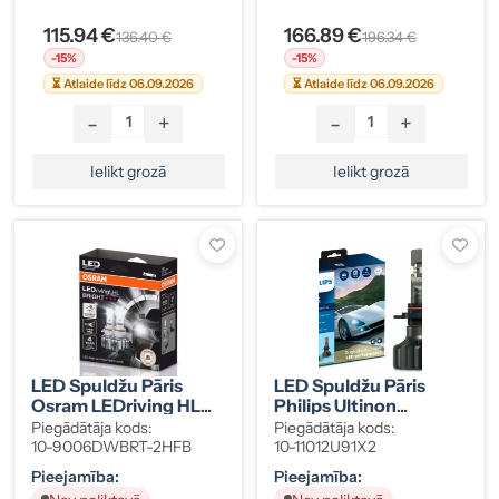
115.94 €
166.89 €
136.40 €
196.34 €
-15%
-15%
⏳ Atlaide līdz 06.09.2026
⏳ Atlaide līdz 06.09.2026
-
+
-
+
Ielikt grozā
Ielikt grozā
LED Spuldžu Pāris
LED Spuldžu Pāris
Osram LEDriving HL
Philips Ultinon
Bright HB4/HIR2 P22d
Pro9100 HIR2 12/24 V
Piegādātāja kods:
Piegādātāja kods:
10-9006DWBRT-2HFB
10-11012U91X2
Pieejamība:
Pieejamība: