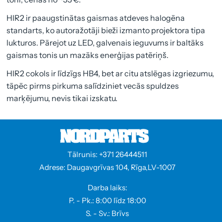
HIR2 ir paaugstinātas gaismas atdeves halogēna
standarts, ko autoražotāji bieži izmanto projektora tipa
lukturos. Pārejot uz LED, galvenais ieguvums ir baltāks
gaismas tonis un mazāks enerģijas patēriņš.
HIR2 cokols ir līdzīgs HB4, bet ar citu atslēgas izgriezumu,
tāpēc pirms pirkuma salīdziniet vecās spuldzes
marķējumu, nevis tikai izskatu.
Tālrunis: +371 26444511
Adrese: Daugavgrīvas 104, Rīga,LV-1007
Darba laiks:
P. - Pk.: 8:00 līdz 18:00
S. - Sv.: Brīvs