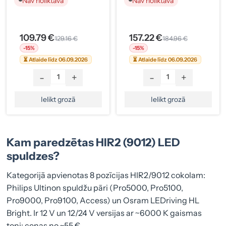
Nav noliktavā
Nav noliktavā
109.79 €
157.22 €
129.16 €
184.96 €
-15%
-15%
⏳ Atlaide līdz 06.09.2026
⏳ Atlaide līdz 06.09.2026
-
+
-
+
Ielikt grozā
Ielikt grozā
Kam paredzētas HIR2 (9012) LED
spuldzes?
Kategorijā apvienotas 8 pozīcijas HIR2/9012 cokolam:
Philips Ultinon spuldžu pāri (Pro5000, Pro5100,
Pro9000, Pro9100, Access) un Osram LEDriving HL
Bright. Ir 12 V un 12/24 V versijas ar ~6000 K gaismas
toni; cenas no ~55 €.