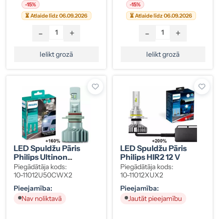
-15%
-15%
⏳ Atlaide līdz 06.09.2026
⏳ Atlaide līdz 06.09.2026
-
+
-
+
Ielikt grozā
Ielikt grozā
LED Spuldžu Pāris
LED Spuldžu Pāris
Philips Ultinon
Philips HIR2 12 V
Pro5000 HL HIR2
Piegādātāja kods:
Piegādātāja kods:
10-11012U50CWX2
10-11012XUX2
Pieejamība:
Pieejamība:
Nav noliktavā
Jautāt pieejamību