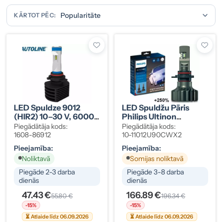
KĀRTOT PĒC:
LED Spuldze 9012
LED Spuldžu Pāris
(HIR2) 10–30 V, 6000
Philips Ultinon
K
Pro9000 HL HIR2
Piegādātāja kods:
Piegādātāja kods:
1608-86912
10-11012U90CWX2
Pieejamība:
Pieejamība:
Noliktavā
Somijas noliktavā
Piegāde 2-3 darba
Piegāde 3-8 darba
dienās
dienās
47.43 €
166.89 €
55.80 €
196.34 €
-15%
-15%
⏳ Atlaide līdz 06.09.2026
⏳ Atlaide līdz 06.09.2026