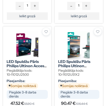
-
+
-
+
Ielikt grozā
Ielikt grozā
LED Spuldžu Pāris
LED Spuldžu Pāris
Philips Ultinon Access
Philips Ultinon
HIR2 12 V
Pro5100 HIR2 12/24 V
Piegādātāja kods:
Piegādātāja kods:
10-11012U2500
10-11012U51X2
Pieejamība:
Pieejamība:
Somijas noliktavā
Somijas noliktavā
Piegāde 3-8 darba
Piegāde 3-8 darba
dienās
dienās
47.52 €
90.47 €
55.90 €
106.44 €