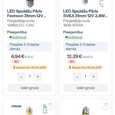
LED Spuldžu Pāris
LED Spuldžu Pāris
Festoon 31mm 12V
SV8,5 31mm 12V 2,4W
CAN-Bus, Balta
CAN-Bus
Piegādātāja kods:
Piegādātāja kods:
12860LED-CAN
1608-87005
Pieejamība:
Pieejamība:
Noliktavā
Noliktavā
Piegāde 2–3 darba
Piegāde 2–3 darba
dienās
dienās
6.94 €
12.29 €
8.16 €
14.46 €
-15%
-15%
⏳ Atlaide līdz 06.09.2026
⏳ Atlaide līdz 06.09.2026
-
+
-
+
Ielikt grozā
Ielikt grozā