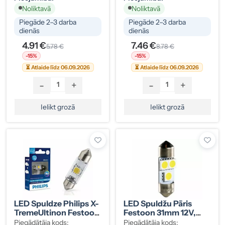
Noliktavā
Noliktavā
Piegāde 2–3 darba
Piegāde 2–3 darba
dienās
dienās
4.91 €
7.46 €
5.78 €
8.78 €
-15%
-15%
⏳ Atlaide līdz 06.09.2026
⏳ Atlaide līdz 06.09.2026
-
+
-
+
Ielikt grozā
Ielikt grozā
LED Spuldze Philips X-
LED Spuldžu Pāris
TremeUltinon Festoon
Festoon 31mm 12V,
10,5x38mm 12V
Balta
Piegādātāja kods:
Piegādātāja kods: