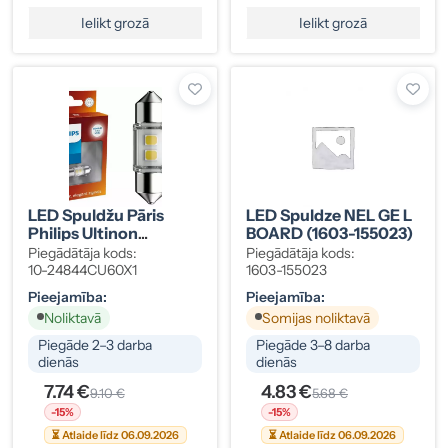
Ielikt grozā
Ielikt grozā
LED Spuldžu Pāris
LED Spuldze NEL GE L
Philips Ultinon
BOARD (1603-155023)
Pro6000 SI Festoon
Piegādātāja kods:
Piegādātāja kods:
30mm 24V
10-24844CU60X1
1603-155023
Pieejamība:
Pieejamība:
Noliktavā
Somijas noliktavā
Piegāde 2–3 darba
Piegāde 3–8 darba
dienās
dienās
7.74 €
4.83 €
9.10 €
5.68 €
-15%
-15%
⏳ Atlaide līdz 06.09.2026
⏳ Atlaide līdz 06.09.2026