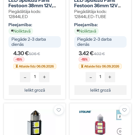
Festoon 38mm 12V,
Festoon 36mm 12V
Balta
CAN-Bus, Balta
Piegādātāja kods:
Piegādātāja kods:
12844LED
12844LED-TUBE
Pieejamība:
Pieejamība:
Noliktavā
Noliktavā
Piegāde 2–3 darba
Piegāde 2–3 darba
dienās
dienās
4.30 €
3.42 €
5.06 €
4.02 €
-15%
-15%
⏳ Atlaide līdz 06.09.2026
⏳ Atlaide līdz 06.09.2026
-
+
-
+
Ielikt grozā
Ielikt grozā