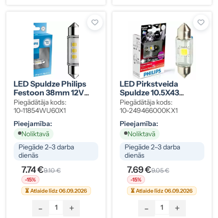
LED Spuldze Philips
LED Pirkstveida
Festoon 38mm 12V
Spuldze 10.5X43
4000K Ultinon
6000K 24V
Piegādātāja kods:
Piegādātāja kods:
Pro6000 SI
10-11854WU60X1
10-249466000KX1
Pieejamība:
Pieejamība:
Noliktavā
Noliktavā
Piegāde 2–3 darba
Piegāde 2–3 darba
dienās
dienās
7.74 €
7.69 €
9.10 €
9.05 €
-15%
-15%
⏳ Atlaide līdz 06.09.2026
⏳ Atlaide līdz 06.09.2026
-
+
-
+