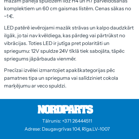
mazām paneļa spuldzēm līdz H4 un H7 pārveidošanas
komplektiem un 60 cm gaismas līstēm. Cenas sākas no
~1 €.
LED patērē ievērojami mazāk strāvas un kalpo daudzkārt
ilgāk, jo tai nav kvēldiega, kas pārdeg vai pārtrūkst no
vibrācijas. Toties LED ir jutīga pret polaritāti un
spriegumu: 12V spuldze 24V tīklā tiek sabojāta, tāpēc
spriegums jāpārbauda vienmēr.
Precīzai izvēlei izmantojiet apakškategorijas pēc
pamatnes tipa un sprieguma vai salīdziniet cokola
marķējumu ar veco spuldzi.
Tālrunis: +371 26444511
Adrese: Daugavgrīvas 104, Rīga,LV-1007