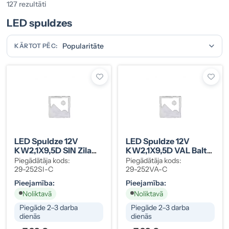
127 rezultāti
LED spuldzes
KĀRTOT PĒC:
LED Spuldze 12V
LED Spuldze 12V
KW2,1X9,5D SIN Zila
KW2,1X9,5D VAL Balta
(12961, 5W) (29-252SI-
(12961, 5W) (29-
Piegādātāja kods:
Piegādātāja kods:
C)
252VA-C)
29-252SI-C
29-252VA-C
Pieejamība:
Pieejamība:
Noliktavā
Noliktavā
Piegāde 2–3 darba
Piegāde 2–3 darba
dienās
dienās