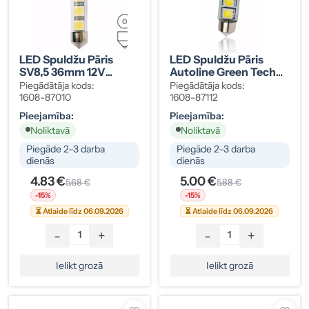
LED Spuldžu Pāris
LED Spuldžu Pāris
SV8,5 36mm 12V
Autoline Green Tech
0,42W
SV8,5 30mm 6000K
Piegādātāja kods:
Piegādātāja kods:
1608-87010
1608-87112
Pieejamība:
Pieejamība:
Noliktavā
Noliktavā
Piegāde 2–3 darba
Piegāde 2–3 darba
dienās
dienās
4.83 €
5.00 €
5.68 €
5.88 €
-15%
-15%
⏳ Atlaide līdz 06.09.2026
⏳ Atlaide līdz 06.09.2026
-
+
-
+
Ielikt grozā
Ielikt grozā