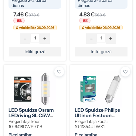
Piegāde 2–3 darba
Piegāde 2–3 darba
dienās
dienās
7.46 €
4.83 €
8.78 €
5.68 €
-15%
-15%
⏳ Atlaide līdz 06.09.2026
⏳ Atlaide līdz 06.09.2026
-
+
-
+
Ielikt grozā
Ielikt grozā
LED Spuldze Osram
LED Spuldze Philips
LEDriving SL C5W
Ultinon Festoon
36mm 12V
38mm 12V (11854 ULW)
Piegādātāja kods:
Piegādātāja kods:
10-6418DWP-01B
10-11854ULWX1
Pieejamība:
Pieejamība: