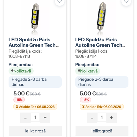
LED Spuldžu Pāris
LED Spuldžu Pāris
Autoline Green Tech
Autoline Green Tech
SV8,5 38mm 6000K
SV8,5 43mm 6000K
Piegādātāja kods:
Piegādātāja kods:
1608-87113
1608-87114
Pieejamība:
Pieejamība:
Noliktavā
Noliktavā
Piegāde 2–3 darba
Piegāde 2–3 darba
dienās
dienās
5.00 €
5.00 €
5.88 €
5.88 €
-15%
-15%
⏳ Atlaide līdz 06.09.2026
⏳ Atlaide līdz 06.09.2026
-
+
-
+
Ielikt grozā
Ielikt grozā