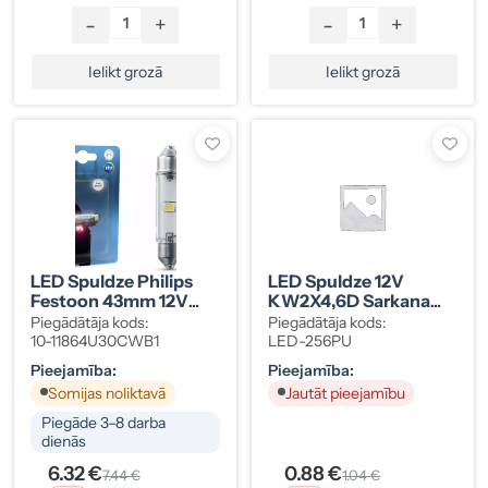
-
+
-
+
Ielikt grozā
Ielikt grozā
LED Spuldze Philips
LED Spuldze 12V
Festoon 43mm 12V
KW2X4,6D Sarkana
Ultinon Pro3000
(LED-256PU)
Piegādātāja kods:
Piegādātāja kods:
10-11864U30CWB1
LED-256PU
Pieejamība:
Pieejamība:
Somijas noliktavā
Jautāt pieejamību
Piegāde 3–8 darba
dienās
6.32 €
0.88 €
7.44 €
1.04 €