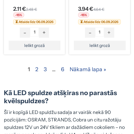
2.11 €
3.94 €
2.48 €
4.64 €
-15%
-15%
⏳ Atlaide līdz 06.09.2026
⏳ Atlaide līdz 06.09.2026
-
+
-
+
Ielikt grozā
Ielikt grozā
1
2
3
…
6
Nākamā lapa »
Kā LED spuldze atšķiras no parastās
kvēlspuldzes?
Šī ir kopīgā LED spuldžu sadaļa ar vairāk nekā 90
pozīcijām: OSRAM, STRANDS, Cobra un citu ražotāju
spuldzes 12V un 24V tīkliem ar dažādiem cokoliem – no