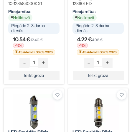
4000K
10-128584000KX1
12860LED
Pieejamība:
Pieejamība:
Noliktavā
Noliktavā
Piegāde 2–3 darba
Piegāde 2–3 darba
dienās
dienās
10.54 €
4.22 €
12.40 €
4.96 €
-15%
-15%
⏳ Atlaide līdz 06.09.2026
⏳ Atlaide līdz 06.09.2026
-
+
-
+
Ielikt grozā
Ielikt grozā
LED Spuldžu Pāris
LED Spuldžu Pāris