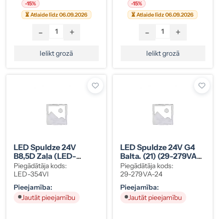
-15%
-15%
⏳ Atlaide līdz 06.09.2026
⏳ Atlaide līdz 06.09.2026
-
+
-
+
Ielikt grozā
Ielikt grozā
LED Spuldze 24V
LED Spuldze 24V G4
B8,5D Zaļa (LED-
Balta. (21) (29-279VA-
354VI)
24)
Piegādātāja kods:
Piegādātāja kods:
LED-354VI
29-279VA-24
Pieejamība:
Pieejamība:
Jautāt pieejamību
Jautāt pieejamību