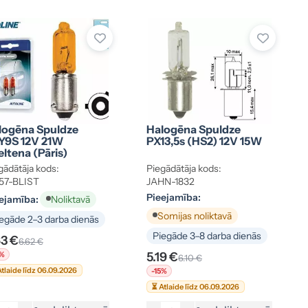
logēna Spuldze
Halogēna Spuldze
Y9S 12V 21W
PX13,5s (HS2) 12V 15W
ltena (pāris)
gādātāja kods:
Piegādātāja kods:
57-BLIST
JAHN-1832
Pieejamība:
ejamība:
Noliktavā
Somijas noliktavā
egāde 2–3 darba dienās
Piegāde 3–8 darba dienās
63 €
6.62 €
5%
5.19 €
6.10 €
tlaide līdz 06.09.2026
-15%
⏳ Atlaide līdz 06.09.2026