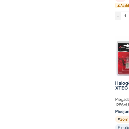
⏳ Atlai
-
Halog
XTEC 
Piegādā
1256AU
Pieeja
Somij
Piegād