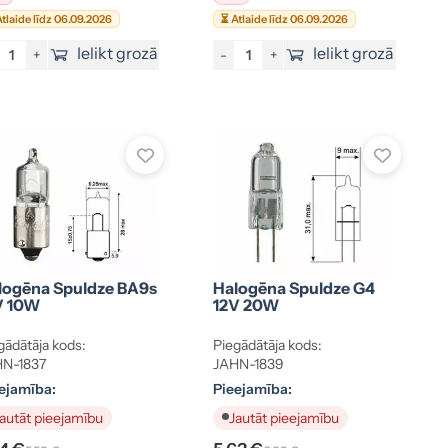
tlaide līdz 06.09.2026
⏳ Atlaide līdz 06.09.2026
Ielikt grozā
Ielikt grozā
+
-
+
logēna Spuldze BA9s
Halogēna Spuldze G4
V 10W
12V 20W
gādātāja kods:
Piegādātāja kods:
N-1837
JAHN-1839
ejamība:
Pieejamība:
autāt pieejamību
Jautāt pieejamību