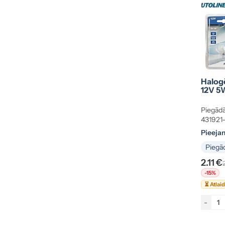
Halog
12V 5
Piegādā
431921
Pieeja
Piegād
2.11 €
-15%
⏳ Atlai
-