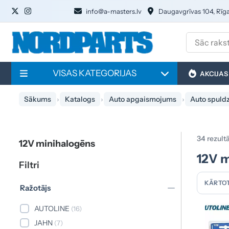
info@a-masters.lv
Daugavgrīvas 104, Rīg
VISAS KATEGORIJAS
AKCIJAS
Sākums
Katalogs
Auto apgaismojums
Auto spuld
34 rezultā
12V minihalogēns
12V m
Filtri
KĀRTOT
Ražotājs
AUTOLINE
(16)
JAHN
(7)