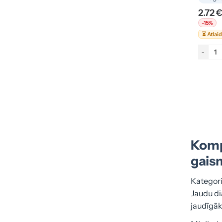
2.72 
-15%
⏳ Atlai
-
Komp
gai
Kategori
Jaudu di
jaudīgāk