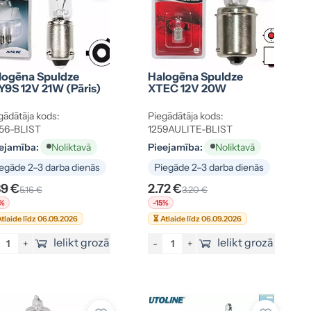
logēna Spuldze
Halogēna Spuldze
Y9S 12V 21W (pāris)
XTEC 12V 20W
gādātāja kods:
Piegādātāja kods:
56-BLIST
1259AULITE-BLIST
ejamība:
Pieejamība:
Noliktavā
Noliktavā
egāde 2–3 darba dienās
Piegāde 2–3 darba dienās
39 €
2.72 €
5.16 €
3.20 €
5%
-15%
tlaide līdz 06.09.2026
⏳ Atlaide līdz 06.09.2026
Ielikt grozā
Ielikt grozā
+
-
+