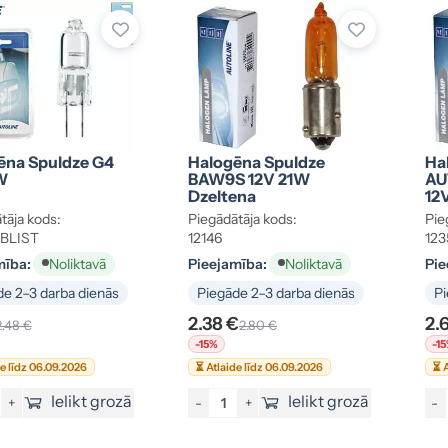
ēna Spuldze G4
Halogēna Spuldze
Ha
W
BAW9S 12V 21W
AU
Dzeltena
12
tāja kods:
Piegādātāja kods:
Pie
-BLIST
12146
123
mība:
Pieejamība:
Pie
Noliktavā
Noliktavā
e 2–3 darba dienās
Piegāde 2–3 darba dienās
Pi
2.38 €
2.
2.48 €
2.80 €
-15%
-1
de līdz 06.09.2026
⏳ Atlaide līdz 06.09.2026
⏳ A
Ielikt grozā
Ielikt grozā
+
-
+
-