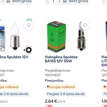
Ielikt grozā
Ielikt grozā
+
-
+
-
ēna Spuldze 12V
Halogēna Spuldze
Ha
BA15S 12V 55W
LI
6
tāja kods:
Piegādātāja kods:
Pie
IST
1350HB3C
120
mība:
Pieejamība:
Pie
as noliktavā
Somijas noliktavā
S
e 3–8 darba dienās
Piegāde 3–8 darba dienās
Pi
2.64 €
1.
1.96 €
3.10 €
-15%
-1