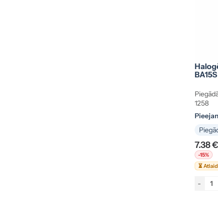
Halog
BA15S
Piegādā
1258
Pieeja
Piegād
7.38 
-15%
⏳ Atlai
-