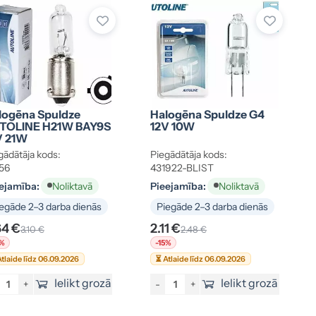
logēna Spuldze
Halogēna Spuldze G4
TOLINE H21W BAY9S
12V 10W
V 21W
gādātāja kods:
Piegādātāja kods:
56
431922-BLIST
ejamība:
Pieejamība:
Noliktavā
Noliktavā
egāde 2–3 darba dienās
Piegāde 2–3 darba dienās
64 €
2.11 €
3.10 €
2.48 €
5%
-15%
tlaide līdz 06.09.2026
⏳ Atlaide līdz 06.09.2026
Ielikt grozā
Ielikt grozā
+
-
+