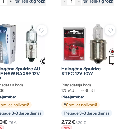
Ielikt grozā
Ielikt grozā
+
-
+
logēna Spuldze AU-
Halogēna Spuldze
TE H6W BAX9S 12V
XTEC 12V 10W
W
gādātāja kods:
Piegādātāja kods:
36
1257AULITE-BLIST
ejamība:
Pieejamība:
omijas noliktavā
Somijas noliktavā
egāde 3–8 darba dienās
Piegāde 3–8 darba dienās
50 €
2.72 €
1.76 €
3.20 €
5%
-15%