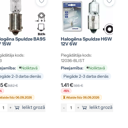
logēna Spuldze BA9S
Halogēna Spuldze H6W
V 15W
12V 6W
gādātāja kods:
Piegādātāja kods:
3
12036-BLIST
ejamība:
Pieejamība:
Noliktavā
Noliktavā
egāde 2–3 darba dienās
Piegāde 2–3 darba dienās
35 €
1.41 €
9.82 €
1.66 €
5%
-15%
tlaide līdz 06.09.2026
⏳ Atlaide līdz 06.09.2026
Ielikt grozā
Ielikt grozā
+
-
+