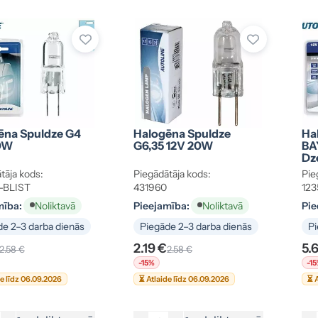
ēna Spuldze G4
Halogēna Spuldze
Ha
0W
G6,35 12V 20W
BA
Dze
tāja kods:
Piegādātāja kods:
Pie
-BLIST
431960
123
mība:
Pieejamība:
Pie
Noliktavā
Noliktavā
e 2–3 darba dienās
Piegāde 2–3 darba dienās
Pi
2.19 €
5.
2.58 €
2.58 €
-15%
-1
de līdz 06.09.2026
⏳ Atlaide līdz 06.09.2026
⏳ A