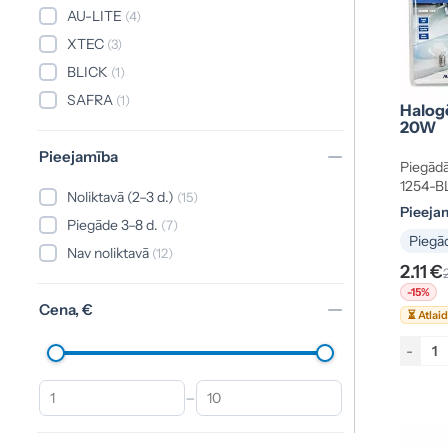
AU-LITE
(4)
XTEC
(3)
BLICK
(1)
SAFRA
(1)
Halog
20W
Pieejamība
Piegādā
1254-B
Noliktavā (2–3 d.)
(15)
Pieeja
Piegāde 3–8 d.
(7)
Piegād
Nav noliktavā
(12)
2.11 €
-15%
Cena, €
⏳ Atlai
-
–