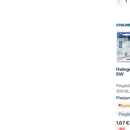
-
Halog
5W
Piegādā
1251-BL
Pieeja
Somij
Piegād
1.67 €
-15%