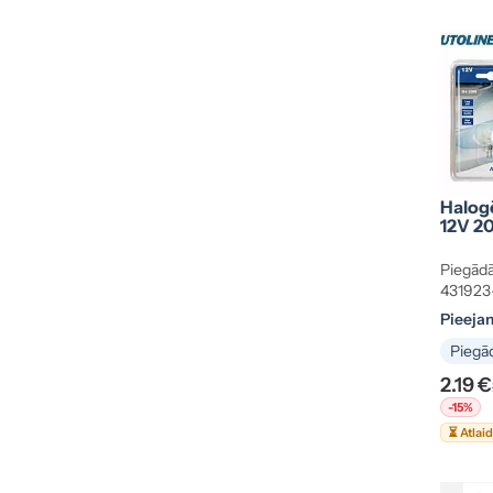
Halog
12V 2
Piegādā
431923
Pieeja
Piegād
2.19 €
-15%
⏳ Atlai