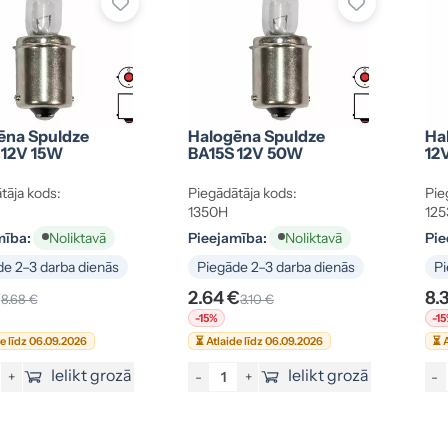
ēna Spuldze
Halogēna Spuldze
Ha
 12V 15W
BA15S 12V 50W
12
tāja kods:
Piegādātāja kods:
Pie
1350H
125
mība:
Pieejamība:
Pie
Noliktavā
Noliktavā
e 2–3 darba dienās
Piegāde 2–3 darba dienās
Pi
€
2.64 €
8.
8.68 €
3.10 €
-15%
-1
de līdz 06.09.2026
⏳ Atlaide līdz 06.09.2026
⏳ A
Ielikt grozā
Ielikt grozā
+
-
+
-