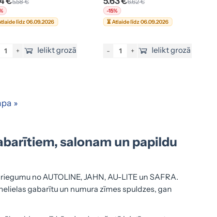
74 €
5.63 €
5.58 €
6.62 €
5%
-15%
tlaide līdz 06.09.2026
⏳ Atlaide līdz 06.09.2026
Ielikt grozā
Ielikt grozā
+
-
+
pa »
barītiem, salonam un papildu
 spriegumu no AUTOLINE, JAHN, AU-LITE un SAFRA.
nelielas gabarītu un numura zīmes spuldzes, gan