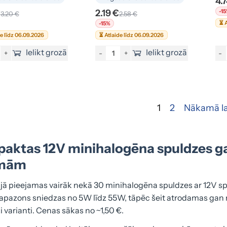
4.
€
2.19 €
-1
3.20 €
2.58 €
⏳ A
-15%
de līdz 06.09.2026
⏳ Atlaide līdz 06.09.2026
Ielikt grozā
Ielikt grozā
+
-
+
-
1
2
Nākamā la
aktas 12V minihalogēna spuldzes ga
smām
jā pieejamas vairāk nekā 30 minihalogēna spuldzes ar 12V
apazons sniedzas no 5W līdz 55W, tāpēc šeit atrodamas gan 
i varianti. Cenas sākas no ~1,50 €.