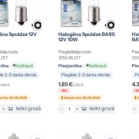
ēna Spuldze 12V
Halogēna Spuldze BA9S
Ha
12V 10W
BA
tāja kods:
Piegādātāja kods:
Pie
LIST
1252-BLIST
123
mība:
Pieejamība:
Pie
Noliktavā
Noliktavā
e 2–3 darba dienās
Piegāde 2–3 darba dienās
Pi
1.85 €
4.
2.48 €
2.18 €
-15%
-1
de līdz 06.09.2026
⏳ Atlaide līdz 06.09.2026
⏳ A
Ielikt grozā
Ielikt grozā
+
-
+
-