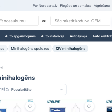
a
Par Nordparts.lv
Piegāde un apmaksa
Atgriešana
vai
Auto apgaismojums
Auto instalācija
Auto ķīmija
Auto elektrī
zes
Minihalogēna spuldzes
12V minihalogēns
ti
inihalogēns
 PĒC: