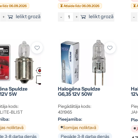
de līdz 06.09.2026
⏳ Atlaide līdz 06.09.2026
⏳ A
Ielikt grozā
Ielikt grozā
+
-
+
-
ēna Spuldze
Halogēna Spuldze
Ha
12V 5W
G6,35 12V 50W
12
tāja kods:
Piegādātāja kods:
Pie
LITE-BLIST
431965
JAH
mība:
Pieejamība:
Pie
as noliktavā
Somijas noliktavā
J
e 3–8 darba dienās
Piegāde 3–8 darba dienās