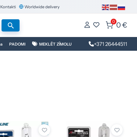
Kontakti
Worldwide delivery
0
0 €
+371 26444511
ba
PADOMI
MEKLĒT ZĪMOLU