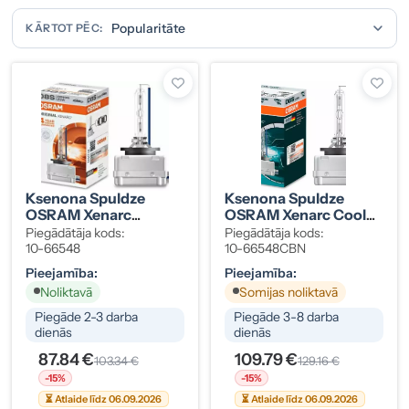
KĀRTOT PĒC:
Ksenona Spuldze
Ksenona Spuldze
OSRAM Xenarc
OSRAM Xenarc Cool
Original D8S
Blue Intense Next Gen
Piegādātāja kods:
Piegādātāja kods:
D8S
10-66548
10-66548CBN
Pieejamība:
Pieejamība:
Noliktavā
Somijas noliktavā
Piegāde 2-3 darba
Piegāde 3-8 darba
dienās
dienās
87.84 €
109.79 €
103.34 €
129.16 €
-15%
-15%
⏳ Atlaide līdz 06.09.2026
⏳ Atlaide līdz 06.09.2026