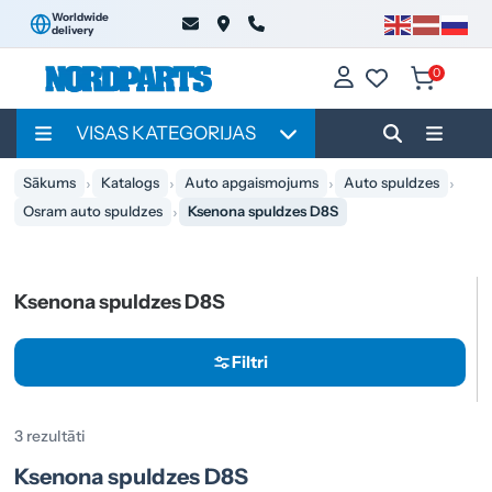
Worldwide
delivery
0
VISAS KATEGORIJAS
Sākums
Katalogs
Auto apgaismojums
Auto spuldzes
Osram auto spuldzes
Ksenona spuldzes D8S
Ksenona spuldzes D8S
Filtri
3 rezultāti
Ksenona spuldzes D8S