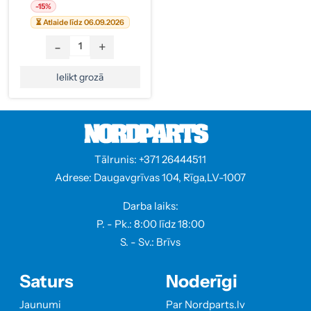
-15%
⏳ Atlaide līdz 06.09.2026
-
+
Ielikt grozā
Tālrunis: +371 26444511
Adrese: Daugavgrīvas 104, Rīga,LV-1007
Darba laiks:
P. - Pk.: 8:00 līdz 18:00
S. - Sv.: Brīvs
Saturs
Noderīgi
Jaunumi
Par Nordparts.lv