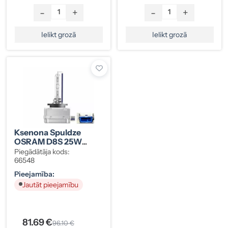
-
+
-
+
Ielikt grozā
Ielikt grozā
Ksenona Spuldze
OSRAM D8S 25W
(66548)
Piegādātāja kods:
66548
Pieejamība:
Jautāt pieejamību
81.69 €
96.10 €