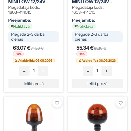
MINI LOW 12/24V
MINI LOW 12/24V
Dzeltena Ar Tapas
Dzeltena Ar Tapas
Piegādātāja kods:
Piegādātāja kods:
Stiprinājumu
Stiprinājumu
1603-414015
1603-414010
Pieejamība:
Pieejamība:
Noliktavā
Noliktavā
Piegāde 2–3 darba
Piegāde 2–3 darba
dienās
dienās
63.07 €
55.34 €
74.20 €
65.10 €
-15%
-15%
⏳ Atlaide līdz 06.09.2026
⏳ Atlaide līdz 06.09.2026
-
+
-
+
Ielikt grozā
Ielikt grozā