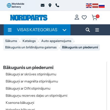
Worldwide
delivery
0
VISAS KATEGORIJAS
Sākums
Katalogs
Auto apgaismojums
Bākugunis un brīdinājuma gaismas
Bākugunis un piederumi
Bākugunis un piederumi
Bākuguņi ar skrūves stiprinājumu
Bākuguņi ar magnēta stiprinājumu
Bākuguņi ar DIN stiprinājumu
Bākuguņu rezerves daļas un stiprinājumi
Ksenona bākuguņi
Halogēna bākuguņi