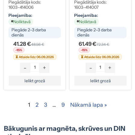
12/24V, 142x172 Mm,
30V, 130x50 Mm
Piegādātāja kods:
Piegādātāja kods:
ECE R65
1603-414006
1603-414007
Pieejamība:
Pieejamība:
Noliktavā
Noliktavā
Piegāde 2–3 darba
Piegāde 2–3 darba
dienās
dienās
41.28 €
61.49 €
48.56 €
72.34 €
-15%
-15%
⏳ Atlaide līdz 06.09.2026
⏳ Atlaide līdz 06.09.2026
-
+
-
+
Ielikt grozā
Ielikt grozā
1
2
3
…
9
Nākamā lapa »
Bākugunis ar magnēta, skrūves un DIN