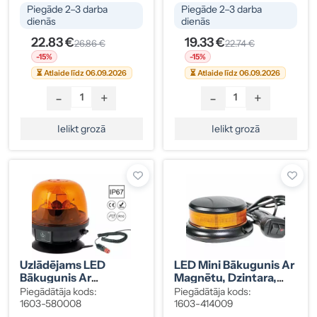
Piegāde 2–3 darba
Piegāde 2–3 darba
dienās
dienās
22.83 €
19.33 €
26.86 €
22.74 €
-15%
-15%
⏳ Atlaide līdz 06.09.2026
⏳ Atlaide līdz 06.09.2026
-
+
-
+
Ielikt grozā
Ielikt grozā
Uzlādējams LED
LED Mini Bākugunis Ar
Bākugunis Ar
Magnētu, Dzintara,
Magnētu, Dzintara,
12/24V, 112x48 Mm,
Piegādātāja kods:
Piegādātāja kods:
12/24V, 130x140 Mm,
ECE R65
1603-580008
1603-414009
ECE R65