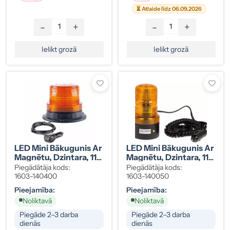
⏳ Atlaide līdz 06.09.2026
-
+
-
+
Ielikt grozā
Ielikt grozā
LED Mini Bākugunis Ar
LED Mini Bākugunis Ar
Magnētu, Dzintara, 11-
Magnētu, Dzintara, 11-
110V, 129x94 Mm
110V, 138x73 Mm
Piegādātāja kods:
Piegādātāja kods:
1603-140400
1603-140050
Pieejamība:
Pieejamība:
Noliktavā
Noliktavā
Piegāde 2–3 darba
Piegāde 2–3 darba
dienās
dienās