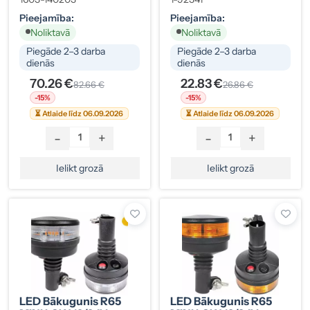
Pieejamība:
Pieejamība:
Noliktavā
Noliktavā
Piegāde 2–3 darba
Piegāde 2–3 darba
dienās
dienās
70.26 €
22.83 €
82.66 €
26.86 €
-15%
-15%
⏳ Atlaide līdz 06.09.2026
⏳ Atlaide līdz 06.09.2026
-
+
-
+
Ielikt grozā
Ielikt grozā
LED Bākugunis R65
LED Bākugunis R65