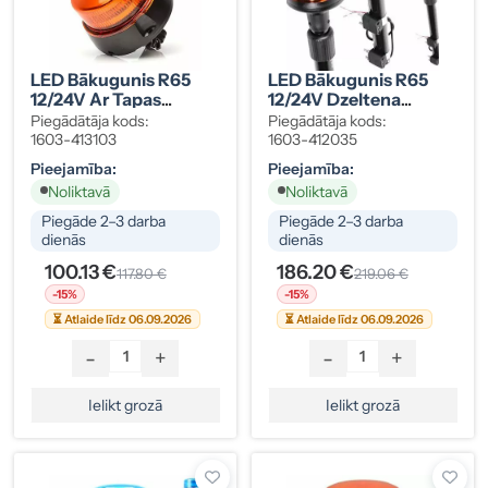
LED Bākugunis R65
LED Bākugunis R65
12/24V Ar Tapas
12/24V Dzeltena
Stiprinājumu
Teleskopiska B16-3
Piegādātāja kods:
Piegādātāja kods:
1603-413103
1603-412035
Pieejamība:
Pieejamība:
Noliktavā
Noliktavā
Piegāde 2–3 darba
Piegāde 2–3 darba
dienās
dienās
100.13 €
186.20 €
117.80 €
219.06 €
-15%
-15%
⏳ Atlaide līdz 06.09.2026
⏳ Atlaide līdz 06.09.2026
-
+
-
+
Ielikt grozā
Ielikt grozā