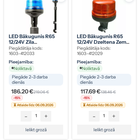
LED Bākugunis R65
LED Bākugunis R65
12/24V Zila
12/24V Dzeltena Zema
Teleskopiska B16-3
B16 Ar Tapas
Piegādātāja kods:
Piegādātāja kods:
Stiprinājumu
1603-412033
1603-412029
Pieejamība:
Pieejamība:
Noliktavā
Noliktavā
Piegāde 2–3 darba
Piegāde 2–3 darba
dienās
dienās
186.20 €
117.69 €
219.06 €
138.46 €
-15%
-15%
⏳ Atlaide līdz 06.09.2026
⏳ Atlaide līdz 06.09.2026
-
+
-
+
Ielikt grozā
Ielikt grozā