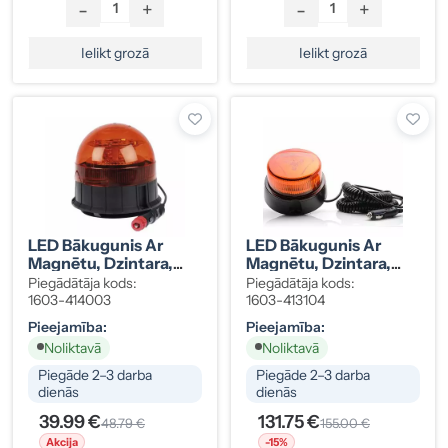
-
+
-
+
Ielikt grozā
Ielikt grozā
LED Bākugunis Ar
LED Bākugunis Ar
Magnētu, Dzintara,
Magnētu, Dzintara,
12/24V, 142x135 Mm,
12/24V, DIN
Piegādātāja kods:
Piegādātāja kods:
ECE R65
Stiprinājums, 162x99
1603-414003
1603-413104
Mm, ECE R65
Pieejamība:
Pieejamība:
Noliktavā
Noliktavā
Piegāde 2–3 darba
Piegāde 2–3 darba
dienās
dienās
39.99 €
131.75 €
48.79 €
155.00 €
Akcija
-15%