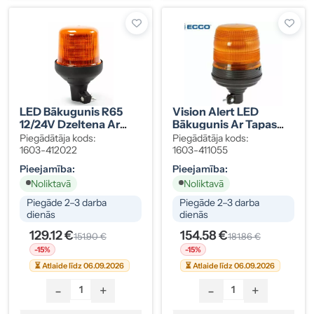
LED Bākugunis R65
Vision Alert LED
12/24V Dzeltena Ar
Bākugunis Ar Tapas
Tapas Stiprinājumu
Stiprinājumu
Piegādātāja kods:
Piegādātāja kods:
1603-412022
1603-411055
Pieejamība:
Pieejamība:
Noliktavā
Noliktavā
Piegāde 2–3 darba
Piegāde 2–3 darba
dienās
dienās
129.12 €
154.58 €
151.90 €
181.86 €
-15%
-15%
⏳ Atlaide līdz 06.09.2026
⏳ Atlaide līdz 06.09.2026
-
+
-
+