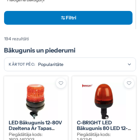
Filtri
194 rezultāti
Bākugunis un piederumi
KĀRTOT PĒC:
LED Bākugunis 12-80V
C-BRIGHT LED
Dzeltena Ar Tapas
Bākugunis 80 LED 12-
Stiprinājumu
24V DC Ar Caurules
Piegādātāja kods:
Piegādātāja kods:
Stiprinājumu
1603-140203
1-92341