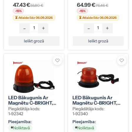
47.43 €
64.99 €
55.80 €
76.46 €
-15%
-15%
⏳ Atlaide līdz 06.09.2026
⏳ Atlaide līdz 06.09.2026
-
+
-
+
Ielikt grozā
Ielikt grozā
LED Bākugunis Ar
LED Bākugunis Ar
Magnētu C-BRIGHT,
Magnētu C-BRIGHT,
80 LED, 12-24V
60 LED, 12-24V
Piegādātāja kods:
Piegādātāja kods:
1-92342
1-92340
Pieejamība:
Pieejamība:
Noliktavā
Noliktavā