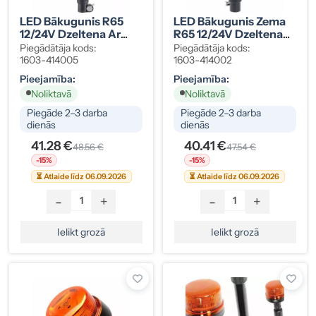
LED Bākugunis R65
LED Bākugunis Zema
12/24V Dzeltena Ar
R65 12/24V Dzeltena
Tapas Stiprinājumu
Ar Tapas Stiprinājumu
Piegādātāja kods:
Piegādātāja kods:
1603-414005
1603-414002
Pieejamība:
Pieejamība:
Noliktavā
Noliktavā
Piegāde 2–3 darba
Piegāde 2–3 darba
dienās
dienās
41.28 €
40.41 €
48.56 €
47.54 €
-15%
-15%
⏳ Atlaide līdz 06.09.2026
⏳ Atlaide līdz 06.09.2026
-
+
-
+
Ielikt grozā
Ielikt grozā