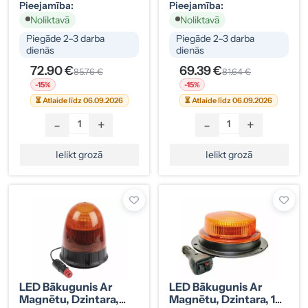
Pieejamība:
Pieejamība:
Noliktavā
Noliktavā
Piegāde 2–3 darba
Piegāde 2–3 darba
dienās
dienās
72.90 €
69.39 €
85.76 €
81.64 €
-15%
-15%
⏳ Atlaide līdz 06.09.2026
⏳ Atlaide līdz 06.09.2026
-
+
-
+
Ielikt grozā
Ielikt grozā
LED Bākugunis Ar
LED Bākugunis Ar
Magnētu, Dzintara,
Magnētu, Dzintara, 10-