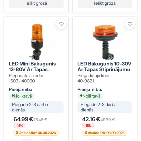
Ielikt grozā
Ielikt grozā
LED Mini Bākugunis
LED Bākugunis 10-30V
12-80V Ar Tapas
Ar Tapas Stiprinājumu
Stiprinājumu
Piegādātāja kods:
Piegādātāja kods:
1603-140060
40-9821
Pieejamība:
Pieejamība:
Noliktavā
Noliktavā
Piegāde 2–3 darba
Piegāde 2–3 darba
dienās
dienās
64.99 €
42.16 €
76.46 €
49.60 €
-15%
-15%
⏳ Atlaide līdz 06.09.2026
⏳ Atlaide līdz 06.09.2026