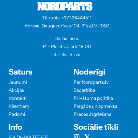
Tālrunis: +371 26444511
Adrese: Daugavgrīvas 104, Rīga,LV-1007
Darba laiks:
P. - Pk.: 8:00 līdz 18:00
S. - Sv.: Brīvs
Saturs
Noderīgi
Jaunumi
Par Nordparts.lv
Akcijas
Sadarbība
Kontakti
Privātuma politika
Klientiem
Piegāde un apmaksa
Padomi
Preces atgriešana
Info
Sociālie tīkli
SIA "A-MASTERS"