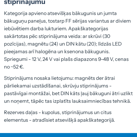
stiprinājumu
Kategorija apvieno atsevišķas bākugunis un jumta
bākuguņu paneļus, tostarp FF sērijas variantus ar diviem
iebūvētiem darba lukturiem. Apakškategorijas
sakārtotas pēc stiprinājuma veida: ar skrūvi (30
pozīcijas), magnētu (24) un DIN kātu (20); līdzās LED
pieejamas arī halogēna un ksenona bākugunis.
Spriegumi - 12 V, 24 V vai plašs diapazons 9-48 V, cenas
no ~52 €.
Stiprinājums nosaka lietojumu: magnēts der ātrai
pārliekamai uzstādīšanai, skrūvju stiprinājums -
pastāvīgai montāžai, bet DIN kāts ļauj bākuguni ātri uzlikt
un noņemt, tāpēc tas izplatīts lauksaimniecības tehnikā.
Rezerves daļas - kupolus, stiprinājumus un citus
elementus - atradīsiet atsevišķā apakškategorijā.