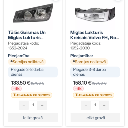
Tālās Gaismas Un
Miglas Lukturis
Miglas Lukturis
Kreisais Volvo FH, No
Kreisais Volvo FH, 08-
5/12, Hroma Ietvars
Piegādātāja kods:
Piegādātāja kods:
12 21035701
1652-2024
1652-2030
Pieejamība:
Pieejamība:
Somijas noliktavā
Somijas noliktavā
Piegāde 3–8 darba
Piegāde 3–8 darba
dienās
dienās
133.50 €
158.10 €
157.06 €
186.00 €
-15%
-15%
⏳ Atlaide līdz 06.09.2026
⏳ Atlaide līdz 06.09.2026
-
+
-
+
Ielikt grozā
Ielikt grozā