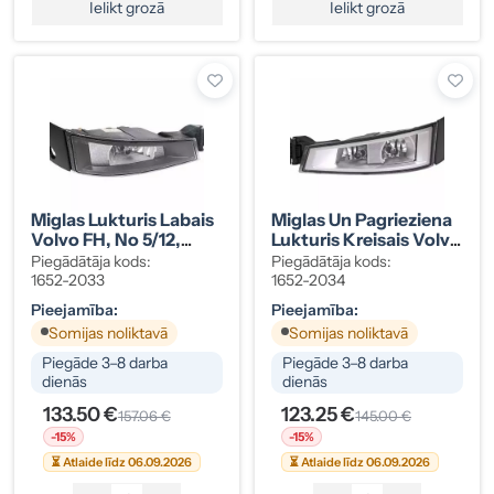
Ielikt grozā
Ielikt grozā
Miglas Lukturis Labais
Miglas Un Pagrieziena
Volvo FH, No 5/12,
Lukturis Kreisais Volvo
Melns Ietvars
FH16, No 5/12, Hroma
Piegādātāja kods:
Piegādātāja kods:
Ietvars
1652-2033
1652-2034
Pieejamība:
Pieejamība:
Somijas noliktavā
Somijas noliktavā
Piegāde 3–8 darba
Piegāde 3–8 darba
dienās
dienās
133.50 €
123.25 €
157.06 €
145.00 €
-15%
-15%
⏳ Atlaide līdz 06.09.2026
⏳ Atlaide līdz 06.09.2026