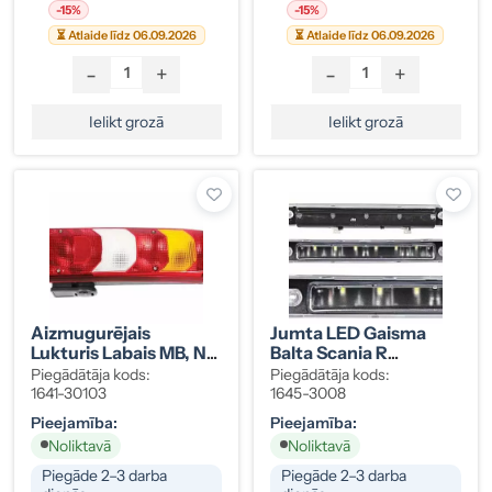
-15%
-15%
⏳ Atlaide līdz 06.09.2026
⏳ Atlaide līdz 06.09.2026
-
+
-
+
Ielikt grozā
Ielikt grozā
Aizmugurējais
Jumta LED Gaisma
Lukturis Labais MB, No
Balta Scania R
2011.g., Ar
2298399
Piegādātāja kods:
Piegādātāja kods:
Atpakaļgaitas
1641-30103
1645-3008
Zummeri
Pieejamība:
Pieejamība:
A0035441003
Noliktavā
Noliktavā
Piegāde 2–3 darba
Piegāde 2–3 darba