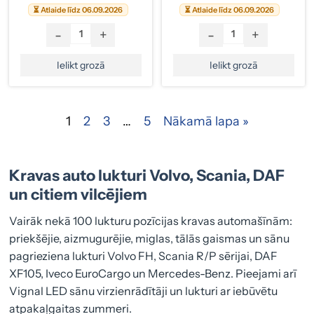
⏳ Atlaide līdz 06.09.2026
⏳ Atlaide līdz 06.09.2026
-
+
-
+
Ielikt grozā
Ielikt grozā
1
2
3
…
5
Nākamā lapa »
Kravas auto lukturi Volvo, Scania, DAF
un citiem vilcējiem
Vairāk nekā 100 lukturu pozīcijas kravas automašīnām:
priekšējie, aizmugurējie, miglas, tālās gaismas un sānu
pagrieziena lukturi Volvo FH, Scania R/P sērijai, DAF
XF105, Iveco EuroCargo un Mercedes-Benz. Pieejami arī
Vignal LED sānu virzienrādītāji un lukturi ar iebūvētu
atpakaļgaitas zummeri.