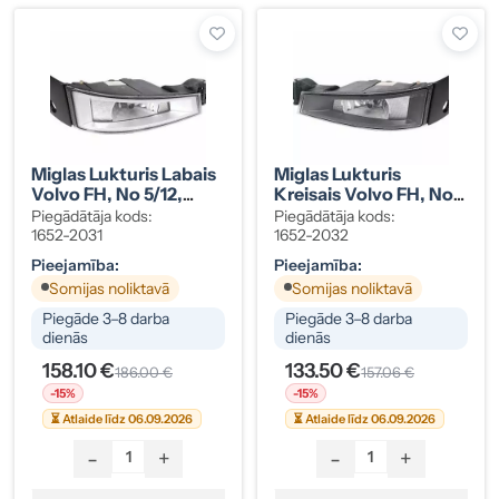
Miglas Lukturis Labais
Miglas Lukturis
Volvo FH, No 5/12,
Kreisais Volvo FH, No
Hroma Ietvars
5/12, Melns Ietvars
Piegādātāja kods:
Piegādātāja kods:
1652-2031
1652-2032
Pieejamība:
Pieejamība:
Somijas noliktavā
Somijas noliktavā
Piegāde 3–8 darba
Piegāde 3–8 darba
dienās
dienās
158.10 €
133.50 €
186.00 €
157.06 €
-15%
-15%
⏳ Atlaide līdz 06.09.2026
⏳ Atlaide līdz 06.09.2026
-
+
-
+