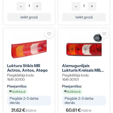
-
+
-
+
Ielikt grozā
Ielikt grozā
Luktura Stikls MB
Aizmugurējais
Actros, Antos, Atego
Lukturis Kreisais MB,
No 2011.g.
Piegādātāja kods:
Piegādātāja kods:
0035440903
1641-30100
1641-30101
Pieejamība:
Pieejamība:
Noliktavā
Noliktavā
Piegāde 2–3 darba
Piegāde 2–3 darba
dienās
dienās
31.62 €
60.61 €
37.20 €
71.30 €