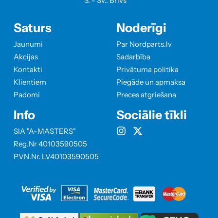
S. - Sv.: Brīvs
Saturs
Noderīgi
Jaunumi
Par Nordparts.lv
Akcijas
Sadarbība
Kontakti
Privātuma politika
Klientiem
Piegāde un apmaksa
Padomi
Preces atgriešana
Info
Sociālie tīkli
SIA "A-MASTERS"
Reg.Nr 40103590505
PVN.Nr. LV40103590505