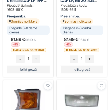
Kreisais DAF LF 14->
DAF LF, No 2014.g.
1892911
1892912
Piegādātāja kods:
Piegādātāja kods:
1608-6610
1608-6611
Pieejamība:
Pieejamība:
Somijas noliktavā
Somijas noliktavā
Piegāde 3–8 darba
Piegāde 3–8 darba
dienās
dienās
81.69 €
81.69 €
96.10 €
96.10 €
-15%
-15%
⏳ Atlaide līdz 06.09.2026
⏳ Atlaide līdz 06.09.2026
-
+
-
+
Ielikt grozā
Ielikt grozā