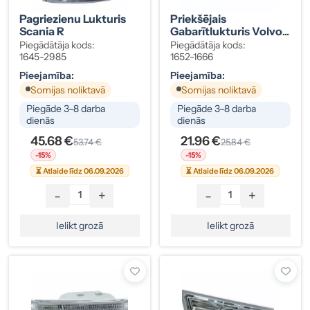
Pagriezienu Lukturis
Priekšējais
Scania R
Gabarītlukturis Volvo
FH/FM 8191142
Piegādātāja kods:
Piegādātāja kods:
1645-2985
1652-1666
Pieejamība:
Pieejamība:
Somijas noliktavā
Somijas noliktavā
Piegāde 3–8 darba
Piegāde 3–8 darba
dienās
dienās
45.68 €
21.96 €
53.74 €
25.84 €
-15%
-15%
⏳ Atlaide līdz 06.09.2026
⏳ Atlaide līdz 06.09.2026
-
+
-
+
Ielikt grozā
Ielikt grozā