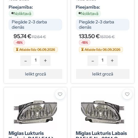
Pieejamība:
Pieejamība:
Noliktavā
Noliktavā
Piegāde 2–3 darba
Piegāde 2–3 darba
dienās
dienās
95.74 €
133.50 €
112.64 €
157.06 €
-15%
-15%
⏳ Atlaide līdz 06.09.2026
⏳ Atlaide līdz 06.09.2026
-
+
-
+
Ielikt grozā
Ielikt grozā
Miglas Lukturis
Miglas Lukturis Labais