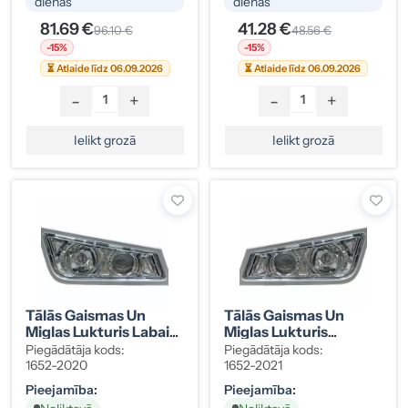
dienās
dienās
81.69 €
41.28 €
96.10 €
48.56 €
-15%
-15%
⏳ Atlaide līdz 06.09.2026
⏳ Atlaide līdz 06.09.2026
-
+
-
+
Ielikt grozā
Ielikt grozā
Tālās Gaismas Un
Tālās Gaismas Un
Miglas Lukturis Labais
Miglas Lukturis
Volvo FH, No 2008.g.
Kreisais Volvo FH, No
Piegādātāja kods:
Piegādātāja kods:
21297917
2008.g. 21297918
1652-2020
1652-2021
Pieejamība:
Pieejamība: