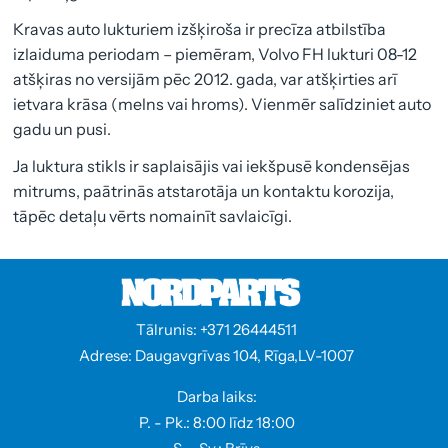
Kravas auto lukturiem izšķiroša ir precīza atbilstība
izlaiduma periodam – piemēram, Volvo FH lukturi 08-12
atšķiras no versijām pēc 2012. gada, var atšķirties arī
ietvara krāsa (melns vai hroms). Vienmēr salīdziniet auto
gadu un pusi.
Ja luktura stikls ir saplaisājis vai iekšpusē kondensējas
mitrums, paātrinās atstarotāja un kontaktu korozija,
tāpēc detaļu vērts nomainīt savlaicīgi.
Tālrunis: +371 26444511
Adrese: Daugavgrīvas 104, Rīga,LV-1007
Darba laiks:
P. - Pk.: 8:00 līdz 18:00