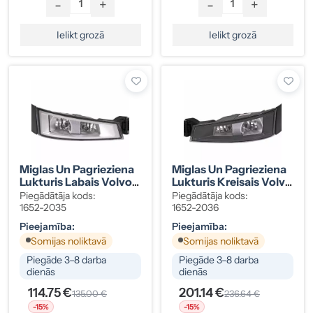
-
+
-
+
Ielikt grozā
Ielikt grozā
Miglas Un Pagrieziena
Miglas Un Pagrieziena
Lukturis Labais Volvo
Lukturis Kreisais Volvo
FH16, No 5/12, Hroma
FH16, No 5/12, Melns
Piegādātāja kods:
Piegādātāja kods:
Ietvars
Ietvars
1652-2035
1652-2036
Pieejamība:
Pieejamība:
Somijas noliktavā
Somijas noliktavā
Piegāde 3–8 darba
Piegāde 3–8 darba
dienās
dienās
114.75 €
201.14 €
135.00 €
236.64 €
-15%
-15%