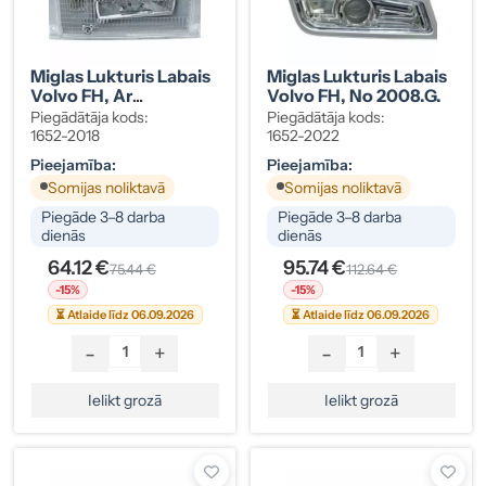
Miglas Lukturis Labais
Miglas Lukturis Labais
Volvo FH, Ar
Volvo FH, No 2008.g.
Gabarītgaismu
Piegādātāja kods:
Piegādātāja kods:
1652-2018
1652-2022
Pieejamība:
Pieejamība:
Somijas noliktavā
Somijas noliktavā
Piegāde 3–8 darba
Piegāde 3–8 darba
dienās
dienās
64.12 €
95.74 €
75.44 €
112.64 €
-15%
-15%
⏳ Atlaide līdz 06.09.2026
⏳ Atlaide līdz 06.09.2026
-
+
-
+
Ielikt grozā
Ielikt grozā