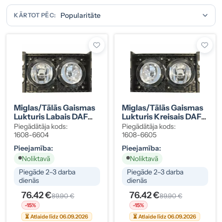
KĀRTOT PĒC:
Miglas/tālās Gaismas
Miglas/tālās Gaismas
Lukturis Labais DAF
Lukturis Kreisais DAF
XF105 05-> 1660961
XF105 05->
Piegādātāja kods:
Piegādātāja kods:
1608-6604
1608-6605
Pieejamība:
Pieejamība:
Noliktavā
Noliktavā
Piegāde 2–3 darba
Piegāde 2–3 darba
dienās
dienās
76.42 €
76.42 €
89.90 €
89.90 €
-15%
-15%
⏳ Atlaide līdz 06.09.2026
⏳ Atlaide līdz 06.09.2026