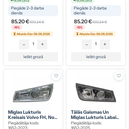
Noliktavā
Noliktavā
Piegāde 2–3 darba
Piegāde 2–3 darba
dienās
dienās
85.20 €
85.20 €
100.24 €
100.24 €
-15%
-15%
⏳ Atlaide līdz 06.09.2026
⏳ Atlaide līdz 06.09.2026
-
+
-
+
Ielikt grozā
Ielikt grozā
Miglas Lukturis
Tālās Gaismas Un
Kreisais Volvo FH, No
Miglas Lukturis Labais
2008.g.
Volvo FH, 08-12
Piegādātāja kods:
Piegādātāja kods:
21035700
1652-2023
1652-2025