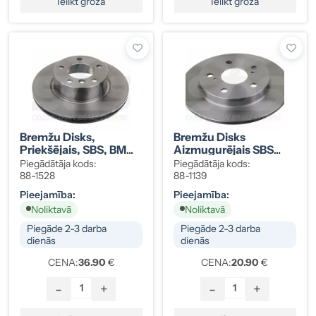
Ielikt grozā
Ielikt grozā
Bremžu Disks,
Bremžu Disks
Priekšējais, SBS, BMW
Aizmugurējais SBS
34116764641 (2 Gab.
Toyota 42431-02190
Piegādātāja kods:
Piegādātāja kods:
Komplekts)
88-1528
88-1139
Pieejamība:
Pieejamība:
Noliktavā
Noliktavā
Piegāde 2-3 darba
Piegāde 2-3 darba
dienās
dienās
CENA:
36.90
€
CENA:
20.90
€
-
+
-
+