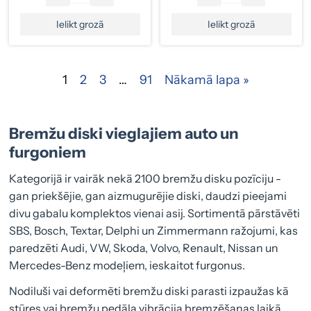
Ielikt grozā
Ielikt grozā
1
2
3
…
91
Nākamā lapa »
Bremžu diski vieglajiem auto un
furgoniem
Kategorijā ir vairāk nekā 2100 bremžu disku pozīciju -
gan priekšējie, gan aizmugurējie diski, daudzi pieejami
divu gabalu komplektos vienai asij. Sortimentā pārstāvēti
SBS, Bosch, Textar, Delphi un Zimmermann ražojumi, kas
paredzēti Audi, VW, Skoda, Volvo, Renault, Nissan un
Mercedes-Benz modeļiem, ieskaitot furgonus.
Nodiluši vai deformēti bremžu diski parasti izpaužas kā
stūres vai bremžu pedāļa vibrācija bremzēšanas laikā,