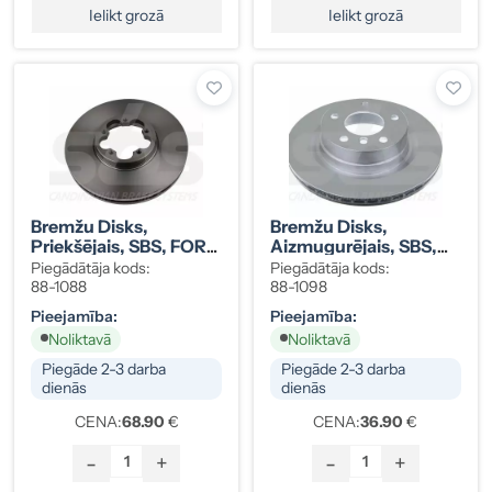
Ielikt grozā
Ielikt grozā
Bremžu Disks,
Bremžu Disks,
Priekšējais, SBS, FORD
Aizmugurējais, SBS,
1763884
BMW 3421 6764 651 (2
Piegādātāja kods:
Piegādātāja kods:
Gab. Komplekts)
88-1088
88-1098
Pieejamība:
Pieejamība:
Noliktavā
Noliktavā
Piegāde 2-3 darba
Piegāde 2-3 darba
dienās
dienās
CENA:
68.90
€
CENA:
36.90
€
-
+
-
+