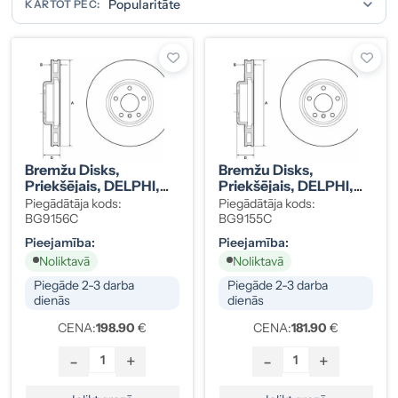
KĀRTOT PĒC:
Bremžu Disks,
Bremžu Disks,
Priekšējais, DELPHI,
Priekšējais, DELPHI,
BMW 5 34116785670
BMW 5 34116785669
Piegādātāja kods:
Piegādātāja kods:
BG9156C
BG9155C
Pieejamība:
Pieejamība:
Noliktavā
Noliktavā
Piegāde 2-3 darba
Piegāde 2-3 darba
dienās
dienās
CENA:
198.90
€
CENA:
181.90
€
-
+
-
+