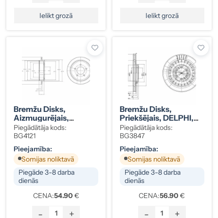
Ielikt grozā
Ielikt grozā
Bremžu Disks,
Bremžu Disks,
Aizmugurējais,
Priekšējais, DELPHI,
DELPHI, FORD
MITSUBISHI
Piegādātāja kods:
Piegādātāja kods:
MAVERICK / MAZDA
CHALLENGER, L200,
BG4121
BG3847
TRIBUTE 4513092
JERO MB699716
Pieejamība:
Pieejamība:
Somijas noliktavā
Somijas noliktavā
Piegāde 3-8 darba
Piegāde 3-8 darba
dienās
dienās
CENA:
54.90
€
CENA:
56.90
€
-
+
-
+