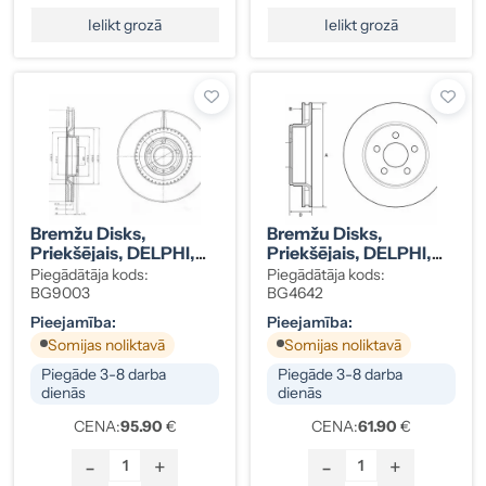
Ielikt grozā
Ielikt grozā
Bremžu Disks,
Bremžu Disks,
Priekšējais, DELPHI,
Priekšējais, DELPHI,
AUDI A4, RS4, S4
DODGE / JEEP
Piegādātāja kods:
Piegādātāja kods:
8E0615301K
2AMV9938AB (2 Gab.
BG9003
BG4642
Komplekts)
Pieejamība:
Pieejamība:
Somijas noliktavā
Somijas noliktavā
Piegāde 3-8 darba
Piegāde 3-8 darba
dienās
dienās
CENA:
95.90
€
CENA:
61.90
€
-
+
-
+