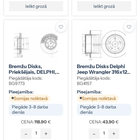
Ielikt grozā
Ielikt grozā
Bremžu Disks,
Bremžu Disks Delphi
Priekšējais, DELPHI,
Jeep Wrangler 316x12
PORSCHE CAYENNE /
Mm, Kods
Piegādātāja kods:
Piegādātāja kods:
VW TOUAREG
152060147AA
BG9773
BG4157
7L6615301D
Pieejamība:
Pieejamība:
Somijas noliktavā
Somijas noliktavā
Piegāde 3-8 darba
Piegāde 3-8 darba
dienās
dienās
CENA:
118.90
€
CENA:
43.90
€
-
+
-
+