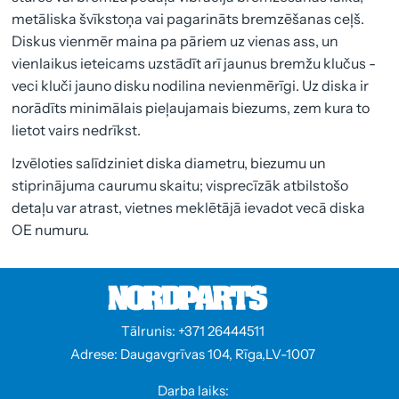
metāliska švīkstoņa vai pagarināts bremzēšanas ceļš.
Diskus vienmēr maina pa pāriem uz vienas ass, un
vienlaikus ieteicams uzstādīt arī jaunus bremžu klučus -
veci kluči jauno disku nodilina nevienmērīgi. Uz diska ir
norādīts minimālais pieļaujamais biezums, zem kura to
lietot vairs nedrīkst.
Izvēloties salīdziniet diska diametru, biezumu un
stiprinājuma caurumu skaitu; visprecīzāk atbilstošo
detaļu var atrast, vietnes meklētājā ievadot vecā diska
OE numuru.
Tālrunis: +371 26444511
Adrese: Daugavgrīvas 104, Rīga,LV-1007
Darba laiks: