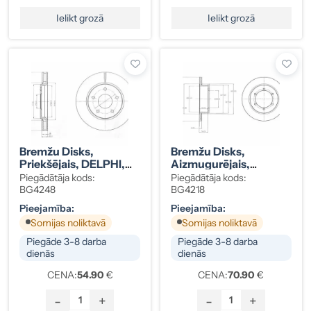
Ielikt grozā
Ielikt grozā
Bremžu Disks,
Bremžu Disks,
Priekšējais, DELPHI,
Aizmugurējais,
CHRYSLER VOYAGER
DELPHI, NISSAN /
Piegādātāja kods:
Piegādātāja kods:
4721933AB
RENAULT 43206-
BG4248
BG4218
MB600 (2 Gab.
Pieejamība:
Pieejamība:
Komplekts)
Somijas noliktavā
Somijas noliktavā
Piegāde 3-8 darba
Piegāde 3-8 darba
dienās
dienās
CENA:
54.90
€
CENA:
70.90
€
-
+
-
+