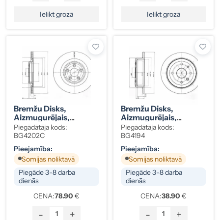
Ielikt grozā
Ielikt grozā
Bremžu Disks,
Bremžu Disks,
Aizmugurējais,
Aizmugurējais,
DELPHI, JAGUAR S
DELPHI, CHEVROLET
Piegādātāja kods:
Piegādātāja kods:
TYPE, XF, XJ, XK8,
EVANDA / DAEWOO
BG4202C
BG4194
XKR C2C25339
EVANDA 96389659
Pieejamība:
Pieejamība:
Somijas noliktavā
Somijas noliktavā
Piegāde 3-8 darba
Piegāde 3-8 darba
dienās
dienās
CENA:
78.90
€
CENA:
38.90
€
-
+
-
+