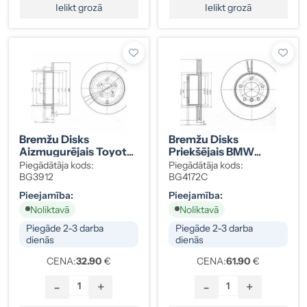
Ielikt grozā
Ielikt grozā
Bremžu Disks
Bremžu Disks
Aizmugurējais Toyota
Priekšējais BMW
42431-05030
34116774875
Piegādātāja kods:
Piegādātāja kods:
BG3912
BG4172C
Pieejamība:
Pieejamība:
Noliktavā
Noliktavā
Piegāde 2-3 darba
Piegāde 2-3 darba
dienās
dienās
CENA:
32.90
€
CENA:
61.90
€
-
+
-
+