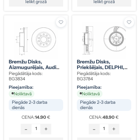
Ielikt grozā
Ielikt grozā
Bremžu Disks,
Bremžu Disks,
Aizmugurējais, Audi
Priekšējais, DELPHI,
A3 / Seat Altea, Leon,
VOLVO S60, S80,
Piegādātāja kods:
Piegādātāja kods:
Toledo, Kods
XC90 30636074
BG3834
BG3784
1K0615601AB
Pieejamība:
Pieejamība:
Noliktavā
Noliktavā
Piegāde 2-3 darba
Piegāde 2-3 darba
dienās
dienās
CENA:
14.90
€
CENA:
48.90
€
-
+
-
+