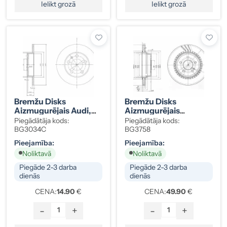
Ielikt grozā
Ielikt grozā
Bremžu Disks
Bremžu Disks
Aizmugurējais Audi,
Aizmugurējais
Seat, Skoda, VW
Mercedes-Benz
Piegādātāja kods:
Piegādātāja kods:
1J0615301
0004230912
BG3034C
BG3758
Pieejamība:
Pieejamība:
Noliktavā
Noliktavā
Piegāde 2-3 darba
Piegāde 2-3 darba
dienās
dienās
CENA:
14.90
€
CENA:
49.90
€
-
+
-
+