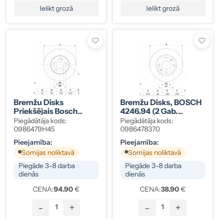
Ielikt grozā
Ielikt grozā
Bremžu Disks
Bremžu Disks, BOSCH
Priekšējais Bosch
4246.94 (2 Gab.
Mercedes-Benz
Komplekts)
Piegādātāja kods:
Piegādātāja kods:
A0004212412
0986479H45
0986478370
Pieejamība:
Pieejamība:
Somijas noliktavā
Somijas noliktavā
Piegāde 3-8 darba
Piegāde 3-8 darba
dienās
dienās
CENA:
94.90
€
CENA:
38.90
€
-
+
-
+