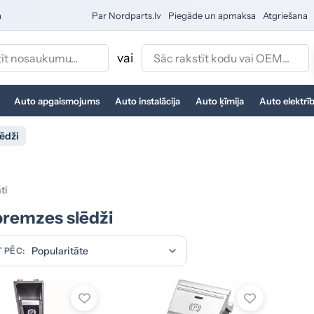
a
Par Nordparts.lv
Piegāde un apmaksa
Atgriešana
vai
Auto apgaismojums
Auto instalācija
Auto ķīmija
Auto elektrī
ēdži
ti
remzes slēdži
 PĒC: