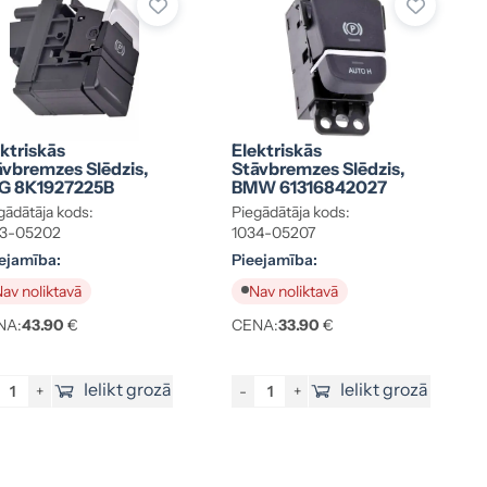
ktriskās
Elektriskās
āvbremzes Slēdzis,
Stāvbremzes Slēdzis,
G 8K1927225B
BMW 61316842027
gādātāja kods:
Piegādātāja kods:
33-05202
1034-05207
ejamība:
Pieejamība:
av noliktavā
Nav noliktavā
NA:
43.90
€
CENA:
33.90
€
Ielikt grozā
Ielikt grozā
+
-
+