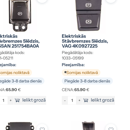
ktriskās
Elektriskās
āvbremzes Slēdzis,
Stāvbremzes Slēdzis,
SSAN 251754BA0A
VAG 4K0927225
gādātāja kods:
Piegādātāja kods:
1-05211
1033-05199
ejamība:
Pieejamība:
omijas noliktavā
Somijas noliktavā
egāde 3–8 darba dienās
Piegāde 3–8 darba dienās
NA:
65.90
€
CENA:
65.90
€
Ielikt grozā
Ielikt grozā
+
-
+