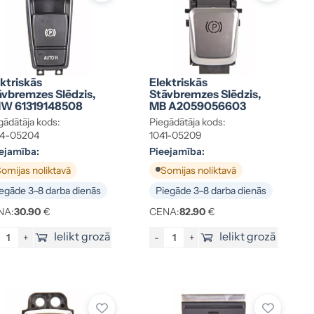
ktriskās
Elektriskās
āvbremzes Slēdzis,
Stāvbremzes Slēdzis,
W 61319148508
MB A2059056603
gādātāja kods:
Piegādātāja kods:
34-05204
1041-05209
ejamība:
Pieejamība:
omijas noliktavā
Somijas noliktavā
egāde 3–8 darba dienās
Piegāde 3–8 darba dienās
NA:
30.90
€
CENA:
82.90
€
Ielikt grozā
Ielikt grozā
+
-
+