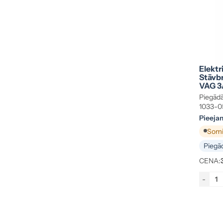
Elektr
Stāvbr
VAG 3
Piegādā
1033-0
Pieeja
Somij
Piegād
CENA:
-