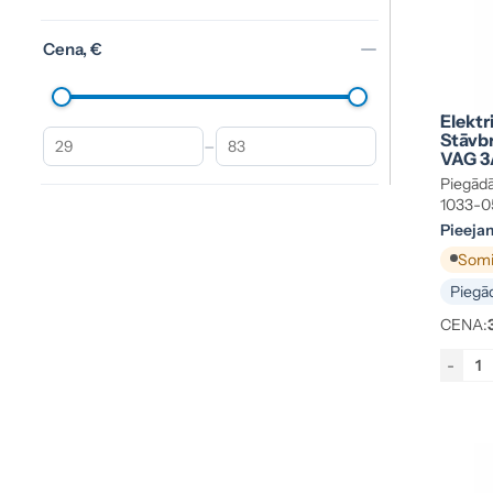
Cena, €
Elektr
Stāvbr
–
VAG 3
Piegādā
1033-0
Pieeja
Somij
Piegād
CENA:
-