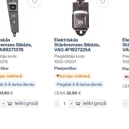
iskās
Elektriskās
Ele
emzes Slēdzis,
Stāvbremzes Slēdzis,
St
AB927137B
VAG 4F1927225A
VA
tāja kods:
Piegādātāja kods:
Pie
5215
1033-05201
10
mība:
Pieejamība:
Pie
as noliktavā
Somijas noliktavā
N
e 3–8 darba dienās
Piegāde 3–8 darba dienās
CE
33.90
€
CENA:
32.90
€
Ielikt grozā
Ielikt grozā
+
-
+
-