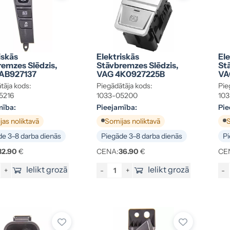
iskās
Elektriskās
Ele
emzes Slēdzis,
Stāvbremzes Slēdzis,
St
AB927137
VAG 4K0927225B
VA
tāja kods:
Piegādātāja kods:
Pie
5216
1033-05200
103
mība:
Pieejamība:
Pie
as noliktavā
Somijas noliktavā
S
e 3–8 darba dienās
Piegāde 3–8 darba dienās
Pi
32.90
€
CENA:
36.90
€
CE
Ielikt grozā
Ielikt grozā
+
-
+
-