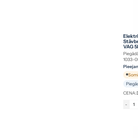
Elektr
Stāvbr
VAG 5
Piegādā
1033-0
Pieeja
Somij
Piegād
CENA:
-