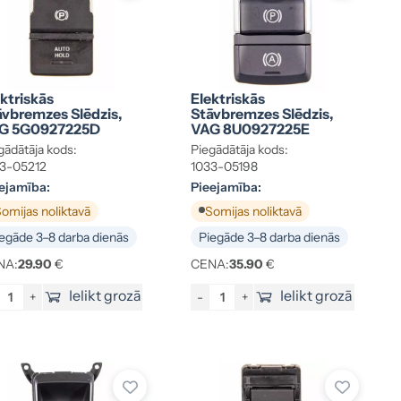
ktriskās
Elektriskās
āvbremzes Slēdzis,
Stāvbremzes Slēdzis,
G 5G0927225D
VAG 8U0927225E
gādātāja kods:
Piegādātāja kods:
3-05212
1033-05198
ejamība:
Pieejamība:
omijas noliktavā
Somijas noliktavā
egāde 3–8 darba dienās
Piegāde 3–8 darba dienās
NA:
29.90
€
CENA:
35.90
€
Ielikt grozā
Ielikt grozā
+
-
+