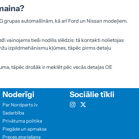
āmaina?
VAG grupas automašīnām, kā arī Ford un Nissan modeļiem.
 vainojams tieši nodilis slēdzis: tā kontakti nolietojas
remžu izpildmehānismu kļūmes, tāpēc pirms detaļu
uma, tāpēc drošāk ir meklēt pēc vecās detaļas OE
Noderīgi
Sociālie tīkli
Par Nordparts.lv
Sadarbība
Privātuma politika
Piegāde un apmaksa
Preces atgriešana