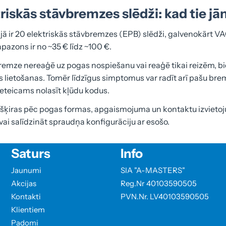
riskās stāvbremzes slēdži: kad tie j
jā ir 20 elektriskās stāvbremzes (EPB) slēdži, galvenokārt 
pazons ir no ~35 € līdz ~100 €.
remze nereaģē uz pogas nospiešanu vai reaģē tikai reizēm, bieži
s lietošanas. Tomēr līdzīgus simptomus var radīt arī pašu b
eteicams nolasīt kļūdu kodus.
tšķiras pēc pogas formas, apgaismojuma un kontaktu izvietoj
ai salīdzināt spraudņa konfigurāciju ar esošo.
Saturs
Info
Jaunumi
SIA "A-MASTERS"
Akcijas
Reg.Nr 40103590505
Kontakti
PVN.Nr. LV40103590505
Klientiem
Padomi