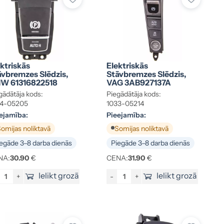
ktriskās
Elektriskās
āvbremzes Slēdzis,
Stāvbremzes Slēdzis,
W 61316822518
VAG 3AB927137A
gādātāja kods:
Piegādātāja kods:
34-05205
1033-05214
ejamība:
Pieejamība:
omijas noliktavā
Somijas noliktavā
egāde 3–8 darba dienās
Piegāde 3–8 darba dienās
NA:
30.90
€
CENA:
31.90
€
Ielikt grozā
Ielikt grozā
+
-
+