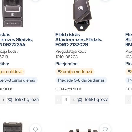
iskās
Elektriskās
Ele
emzes Slēdzis,
Stāvbremzes Slēdzis,
St
N0927225A
FORD 2132029
BM
tāja kods:
Piegādātāja kods:
Pie
5213
1010-05208
10
mība:
Pieejamība:
Pie
as noliktavā
Somijas noliktavā
S
e 3–8 darba dienās
Piegāde 3–8 darba dienās
Pi
31.90
€
CENA:
51.90
€
CE
Ielikt grozā
Ielikt grozā
+
-
+
-