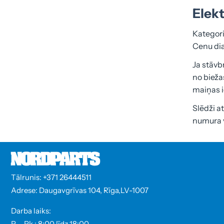
Elekt
Kategori
Cenu dia
Ja stāvb
no bieža
maiņas i
Slēdži a
numura v
Tālrunis: +371 26444511
Adrese: Daugavgrīvas 104, Rīga,LV-1007
Darba laiks:
P. - Pk.: 8:00 līdz 18:00