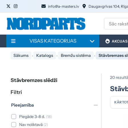
info@a-masters.lv
Daugavgrīvas 104, Rīg
VISAS KATEGORIJAS
AKCIJAS
Sākums
Katalogs
Bremžu sistēma
Stāvbremzes sl
20 rezultā
Stāvbremzes slēdži
Stāvb
Filtri
KĀRTOT
Pieejamība
Piegāde 3–8 d.
(18)
Nav noliktavā
(2)