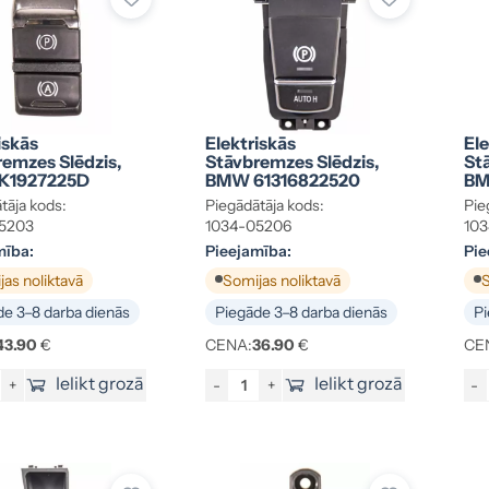
iskās
Elektriskās
Ele
emzes Slēdzis,
Stāvbremzes Slēdzis,
St
K1927225D
BMW 61316822520
BM
tāja kods:
Piegādātāja kods:
Pie
5203
1034-05206
10
mība:
Pieejamība:
Pie
as noliktavā
Somijas noliktavā
S
e 3–8 darba dienās
Piegāde 3–8 darba dienās
Pi
43.90
€
CENA:
36.90
€
CE
Ielikt grozā
Ielikt grozā
+
-
+
-