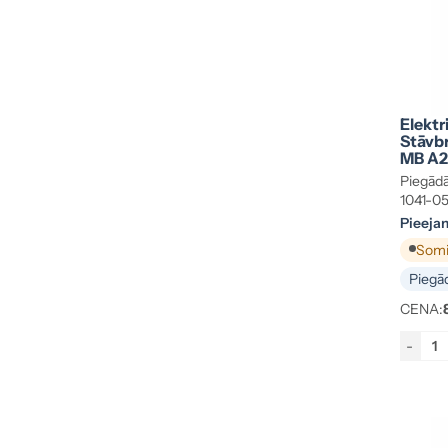
Elektr
Stāvbr
MB A2
Piegādā
1041-0
Pieeja
Somij
Piegād
CENA:
-