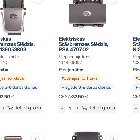
iskās
Elektriskās
Ele
emzes Slēdzis,
Stāvbremzes Slēdzis,
St
139053803
PSA 4707.02
NI
tāja kods:
Piegādātāja kods:
Pie
5210
1044-05197
103
mība:
Pieejamība:
Pie
as noliktavā
Somijas noliktavā
S
e 3–8 darba dienās
Piegāde 3–8 darba dienās
Pi
82.90
€
CENA:
32.90
€
CE
Ielikt grozā
Ielikt grozā
+
-
+
-