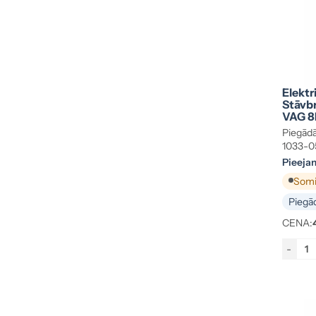
Elektr
Stāvbr
VAG 8
Piegādā
1033-0
Pieeja
Somij
Piegād
CENA:
-