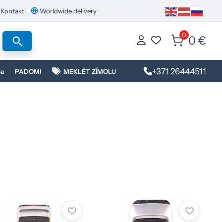
Kontakti
Worldwide delivery
0
0 €
+371 26444511
ba
PADOMI
MEKLĒT ZĪMOLU