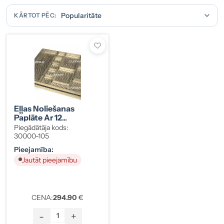
KĀRTOT PĒC:
Eļļas Noliešanas
Paplāte Ar 12
Nodalījumiem
Piegādātāja kods:
30000-105
Pieejamība:
Jautāt pieejamību
CENA:
294.90
€
-
+