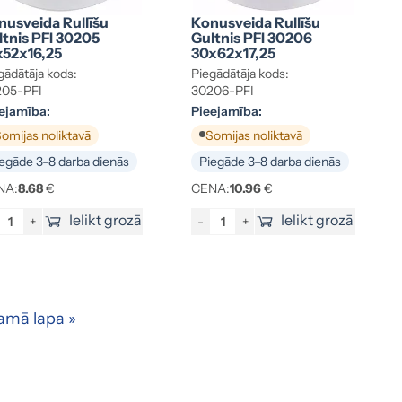
nusveida Rullīšu
Konusveida Rullīšu
ltnis PFI 30205
Gultnis PFI 30206
x52x16,25
30x62x17,25
gādātāja kods:
Piegādātāja kods:
205-PFI
30206-PFI
ejamība:
Pieejamība:
omijas noliktavā
Somijas noliktavā
egāde 3–8 darba dienās
Piegāde 3–8 darba dienās
NA:
8.68
€
CENA:
10.96
€
Ielikt grozā
Ielikt grozā
+
-
+
amā lapa »