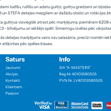
dami lodīšu, rullīšu un adatu gultņi, gultņu gredzeni un bļodas, 
 un STEFA detaļas mezgliem ar dažādu slodzi un rotācijas ā
a gultņus visvieglāk atrast pēc marķējuma, piemēram 6208 vai
C3 - blīvējumu un iekšējo spēli. Simeringu izvēlas pēc vārpst
cās detaļas marķējums vairs nav salasāms, precīzi nomēri iekš
r atšķirties pēc spēles klases.
Saturs
Info
Jaunumi
SIA "A-MASTERS"
Akcijas
Reg.Nr 40103590505
Kontakti
PVN.Nr. LV40103590505
Klientiem
Padomi