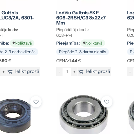
 Gultnis
Lodīšu Gultnis SKF
Lo
LUC3/2A, 6301-
608-2RSH/C3 8x22x7
62
Mm
tāja kods:
Piegādātāja kods:
Pie
FI
608-PFI
620
mība:
Pieejamība:
Pie
Noliktavā
Noliktavā
e 2–3 darba dienās
Piegāde 2–3 darba dienās
Pi
2.90
€
CENA:
1.44
€
CE
Ielikt grozā
Ielikt grozā
+
-
+
-