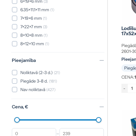
6×19×6 mm
(3)
6.35×11.1×11 mm
(1)
7×19×6 mm
(1)
7×22×7 mm
(3)
Lodīš
17x52
8×10×8 mm
(1)
8×12×10 mm
(1)
Piegādā
2601-3
8×12×7.88 mm
(1)
Pieeja
Pieejamība
8×22×11 mm
(1)
Piegād
8×22×7 mm
(5)
Noliktavā (2–3 d.)
(21)
CENA:
8×23×11 mm
(2)
Piegāde 3–8 d.
(181)
8×23×14 mm
(3)
-
Nav noliktavā
(427)
8×24×8 mm
(2)
8×28×9 mm
(2)
Cena, €
9×24×7 mm
(3)
9×26×8 mm
(2)
9.5×14.3×7.9 mm
(1)
–