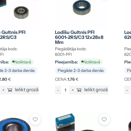
 Gultnis PFI
Lodīšu Gultnis PFI
Lod
2RS/C3
6001-2RS/C3 12x28x8
62
Mm
tāja kods:
Piegādātāja kods:
Pie
FI
6001-PFI
620
mība:
Pieejamība:
Pie
Noliktavā
Noliktavā
e 2–3 darba dienās
Piegāde 2–3 darba dienās
Pi
2.80
€
CENA:
1.76
€
CE
Ielikt grozā
Ielikt grozā
+
-
+
-