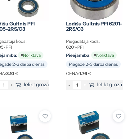
īšu Gultnis PFI
Lodīšu Gultnis PFI 6201-
05-2RS/C3
2RS/C3
gādātāja kods:
Piegādātāja kods:
5-PFI
6201-PFI
ejamība:
Pieejamība:
Noliktavā
Noliktavā
egāde 2–3 darba dienās
Piegāde 2–3 darba dienās
NA:
3.10
€
CENA:
1.76
€
Ielikt grozā
Ielikt grozā
+
-
+