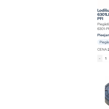
12.7×17.4×22.4 mm
(1)
12.7×28.575×7.938 mm
(1)
Lodīšu
6301L
14×18.72×12 mm
(1)
PFI
14×20×12 mm
(1)
Piegādā
14×30.2×5 mm
(1)
6301-P
14×30×7 mm
Pieeja
(1)
14.29×19.05×12.7 mm
(1)
Piegād
14.8×30.2×4.9 mm
(2)
CENA:
14.8×32.15×6.55 mm
(1)
-
15×21×12 mm
(2)
15×28×7 mm
(2)
15×32×11 mm
(2)
15×32×7.5 mm
(1)
15×32×9 mm
(3)
15×35×11 mm
(10)
15×35×13 mm
(4)