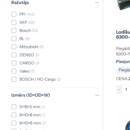
Ražotājs
PFI
(142)
SKF
(58)
Bosch
(53)
Lodīšu
6300-
BL
(9)
Mitsubishi
(8)
Piegādā
6300-P
DENSO
(5)
Pieeja
CARGO
(3)
Piegād
Valeo
(3)
CENA:
BOSCH / HC-Cargo
(2)
Hitachi
(2)
-
Izmērs (ID×OD×W)
Lucas
(2)
FAG
(1)
5×16×5 mm
(1)
MARELLI
(1)
6×10×8 mm
(1)
Prestolite
(1)
6×10×9 mm
(2)
Rādīt vairāk (4)