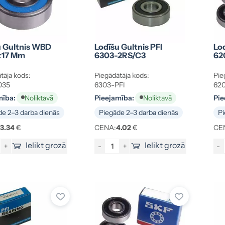
u Gultnis WBD
Lodīšu Gultnis PFI
Lo
x17 Mm
6303-2RS/C3
62
tāja kods:
Piegādātāja kods:
Pie
035
6303-PFI
62
mība:
Pieejamība:
Pie
Noliktavā
Noliktavā
e 2–3 darba dienās
Piegāde 2–3 darba dienās
Pi
13.34
€
CENA:
4.02
€
CE
Ielikt grozā
Ielikt grozā
+
-
+
-