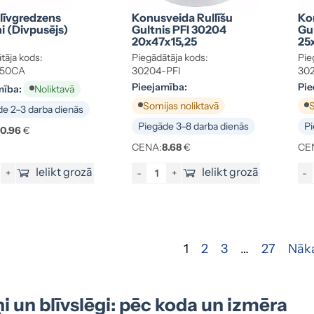
Blīvgredzens
Konusveida Rullīšu
Ko
i (divpusējs)
Gultnis PFI 30204
Gu
20x47x15,25
25
tāja kods:
Piegādātāja kods:
Pie
450CA
30204-PFI
30
Pieejamība:
Pie
mība:
Noliktavā
Somijas noliktavā
S
e 2–3 darba dienās
Piegāde 3–8 darba dienās
Pi
10.96
€
CENA:
8.68
€
CE
Ielikt grozā
Ielikt grozā
+
-
+
-
1
2
3
…
27
Nāk
i un blīvslēgi: pēc koda un izmēra