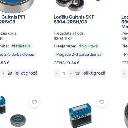
 Gultnis PFI
Lodīšu Gultnis SKF
Lod
2RS/C3
6304-2RSH/C3
69
M
tāja kods:
Piegādātāja kods:
Pie
FI
6304-SKF
690
mība:
Pieejamība:
Pie
Noliktavā
Noliktavā
e 2–3 darba dienās
Piegāde 2–3 darba dienās
Pi
1.96
€
CENA:
10.24
€
CE
Ielikt grozā
Ielikt grozā
+
-
+
-