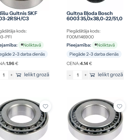
dīšu Gultnis SKF
Gultņa Bļoda Bosch
03-2RSH/C3
6003 35,0x38,0-22/51,0
gādātāja kods:
Piegādātāja kods:
3-PFI
F00M146900
ejamība:
Pieejamība:
Noliktavā
Noliktavā
egāde 2–3 darba dienās
Piegāde 2–3 darba dienās
NA:
1.96
€
CENA:
4.14
€
Ielikt grozā
Ielikt grozā
+
-
+