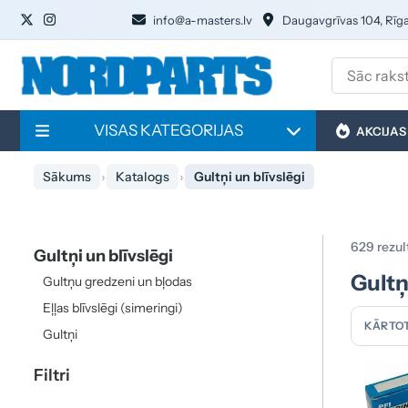
info@a-masters.lv
Daugavgrīvas 104, Rīg
VISAS KATEGORIJAS
AKCIJAS
Sākums
Katalogs
Gultņi un blīvslēgi
629 rezul
Gultņi un blīvslēgi
Gultņ
Gultņu gredzeni un bļodas
Eļļas blīvslēgi (simeringi)
KĀRTOT
Gultņi
Filtri