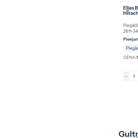
15×35×14 mm
(1)
Eļļas 
15×36×18 mm
(1)
Hitach
15×38×19 mm
(2)
Piegādā
15×40×12 mm
(2)
2611-3
15×42×13 mm
(4)
Pieeja
15×43×13 mm
(2)
Piegād
15×46×14 mm
(2)
CENA:
15×47×14 mm
(2)
15×47×18 mm
(1)
-
15×52×16 mm
(2)
15.5×30.1×7 mm
(1)
15.88×20.64×19.05 mm
(1)
15.88×23.88×21.88 mm
(1)
16×23.85×18.95 mm
(1)
16×30×37 mm
(1)
16.98×35×10 mm
(1)
Gultņ