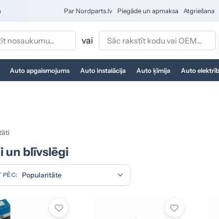
a
Par Nordparts.lv
Piegāde un apmaksa
Atgriešana
vai
Auto apgaismojums
Auto instalācija
Auto ķīmija
Auto elektrī
tāti
i un blīvslēgi
 PĒC: