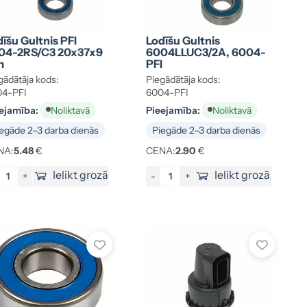
īšu Gultnis PFI
Lodīšu Gultnis
04-2RS/C3 20x37x9
6004LLUC3/2A, 6004-
m
PFI
gādātāja kods:
Piegādātāja kods:
4-PFI
6004-PFI
ejamība:
Pieejamība:
Noliktavā
Noliktavā
egāde 2–3 darba dienās
Piegāde 2–3 darba dienās
NA:
5.48
€
CENA:
2.90
€
Ielikt grozā
Ielikt grozā
+
-
+