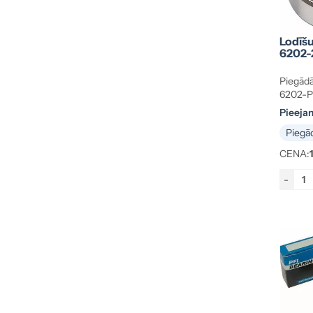
11.13×15.9×12.7 mm
(1)
11.5×25.4×5 mm
(1)
Lodīšu
12×16×10 mm
(2)
6202-
12×17×12 mm
(1)
12×18×12 mm
Piegādā
(1)
6202-P
12×18×14 mm
(1)
Pieeja
12×18×16 mm
(2)
Piegād
12×24×6 mm
(1)
CENA:
12×28×12 mm
(2)
12×28×8 mm
(3)
-
12×32×10 mm
(7)
12×32×13 mm
(2)
12×32×14 mm
(4)
12×35×18 mm
(1)
12×37×12 mm
(2)
12.7×17.4×16 mm
(1)