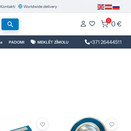
Kontakti
Worldwide delivery
0
0 €
+371 26444511
ba
PADOMI
MEKLĒT ZĪMOLU