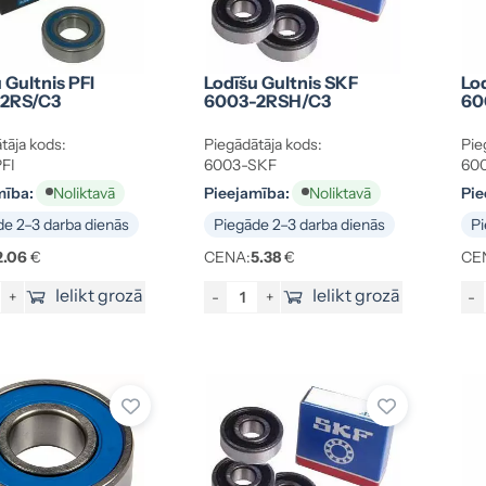
 Gultnis PFI
Lodīšu Gultnis SKF
Lod
2RS/C3
6003-2RSH/C3
60
tāja kods:
Piegādātāja kods:
Pie
FI
6003-SKF
600
mība:
Pieejamība:
Pie
Noliktavā
Noliktavā
e 2–3 darba dienās
Piegāde 2–3 darba dienās
Pi
2.06
€
CENA:
5.38
€
CE
Ielikt grozā
Ielikt grozā
+
-
+
-