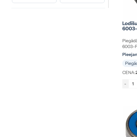
9.6×22.2×7 mm
(1)
10×14×14 mm
(1)
10×15×15 mm
(1)
Lodīšu
10×17×12 mm
(1)
6003-
10×22×6 mm
(1)
Piegādā
10×23×11 mm
(1)
6003-P
10×26×10 mm
(1)
Pieeja
10×26×8 mm
(4)
Piegād
10×27×11 mm
(3)
CENA:
10×27×14 mm
(1)
-
10×28×8 mm
(1)
10×30×8 mm
(1)
10×30×9 mm
(2)
10×35×11 mm
(2)
11×17.5×16.5 mm
(1)
11×28×7.5 mm
(1)