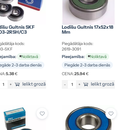
dīšu Gultnis SKF
Lodīšu Gultnis 17x52x18
03-2RSH/C3
Mm
gādātāja kods:
Piegādātāja kods:
03-SKF
2619-3091
ejamība:
Pieejamība:
Noliktavā
Noliktavā
egāde 2–3 darba dienās
Piegāde 2–3 darba dienās
NA:
5.38
€
CENA:
25.94
€
Ielikt grozā
Ielikt grozā
+
-
+