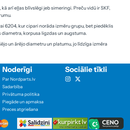
kā arī eļļas blīvslēgi jeb simeringi. Preču vidū ir SKF,
trumu.
 6204, kur cipari norāda izmēru grupu, bet piedēklis
as diametra, korpusa ligzdas un augstuma.
ējo un ārējo diametru un platumu, jo līdzīga izmēra
Noderīgi
Sociālie tīkli
Par Nordparts.lv
Sadarbība
Privātuma politika
Piegāde un apmaksa
Preces atgriešana