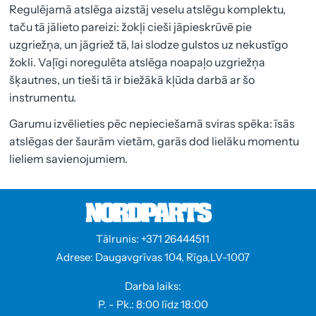
Regulējamā atslēga aizstāj veselu atslēgu komplektu,
taču tā jālieto pareizi: žokļi cieši jāpieskrūvē pie
uzgriežņa, un jāgriež tā, lai slodze gulstos uz nekustīgo
žokli. Vaļīgi noregulēta atslēga noapaļo uzgriežņa
šķautnes, un tieši tā ir biežākā kļūda darbā ar šo
instrumentu.
Garumu izvēlieties pēc nepieciešamā sviras spēka: īsās
atslēgas der šaurām vietām, garās dod lielāku momentu
lieliem savienojumiem.
Tālrunis: +371 26444511
Adrese: Daugavgrīvas 104, Rīga,LV-1007
Darba laiks:
P. - Pk.: 8:00 līdz 18:00