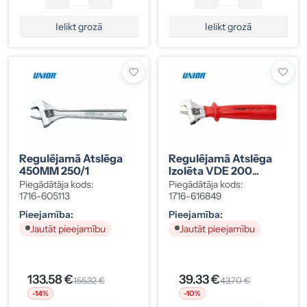
Ielikt grozā
Ielikt grozā
Regulējamā Atslēga
Regulējamā Atslēga
450MM 250/1
Izolēta VDE 200
250/1VDEDP
Piegādātāja kods:
Piegādātāja kods:
1716-605113
1716-616849
Pieejamība:
Pieejamība:
Jautāt pieejamību
Jautāt pieejamību
133.58 €
39.33 €
155.32 €
43.70 €
-14%
-10%