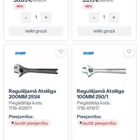
40.92 €
39.06 €
-10%
-10%
-
+
-
+
Ielikt grozā
Ielikt grozā
Regulējamā Atslēga
Regulējamā Atslēga
200MM 251/4
100MM 250/1
Piegādātāja kods:
Piegādātāja kods:
1716-612871
1716-611917
Pieejamība:
Pieejamība:
Jautāt pieejamību
Jautāt pieejamību