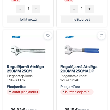
-
+
-
+
Ielikt grozā
Ielikt grozā
Regulējamā Atslēga
Regulējamā Atslēga
250MM 250/1
200MM 250/1ADP
Piegādātāja kods:
Piegādātāja kods:
1716-601017
1716-617246
Pieejamība:
Pieejamība:
Jautāt pieejamību
Jautāt pieejamību
36.83 €
35.15 €