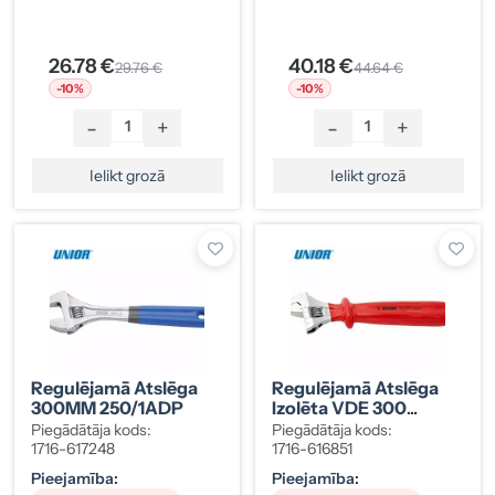
26.78 €
40.18 €
29.76 €
44.64 €
-10%
-10%
-
+
-
+
Ielikt grozā
Ielikt grozā
Regulējamā Atslēga
Regulējamā Atslēga
300MM 250/1ADP
Izolēta VDE 300
250/1VDEDP
Piegādātāja kods:
Piegādātāja kods:
1716-617248
1716-616851
Pieejamība:
Pieejamība: