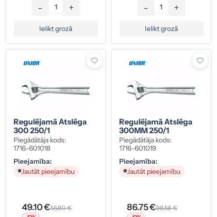
-
+
-
+
Ielikt grozā
Ielikt grozā
Regulējamā Atslēga
Regulējamā Atslēga
300 250/1
300MM 250/1
Piegādātāja kods:
Piegādātāja kods:
1716-601018
1716-601019
Pieejamība:
Pieejamība:
Jautāt pieejamību
Jautāt pieejamību
49.10 €
86.75 €
55.80 €
98.58 €
-12%
-12%