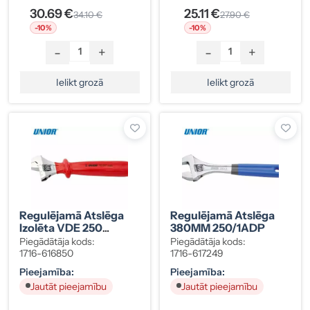
30.69 €
25.11 €
34.10 €
27.90 €
-10%
-10%
-
+
-
+
Ielikt grozā
Ielikt grozā
Regulējamā Atslēga
Regulējamā Atslēga
Izolēta VDE 250
380MM 250/1ADP
250/1VDEDP
Piegādātāja kods:
Piegādātāja kods:
1716-616850
1716-617249
Pieejamība:
Pieejamība:
Jautāt pieejamību
Jautāt pieejamību