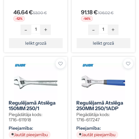
46.64 €
91.18 €
53.00 €
106.02 €
-12%
-14%
-
+
-
+
Ielikt grozā
Ielikt grozā
Regulējamā Atslēga
Regulējamā Atslēga
150MM 250/1
250MM 250/1ADP
Piegādātāja kods:
Piegādātāja kods:
1716-611918
1716-617247
Pieejamība:
Pieejamība:
Jautāt pieejamību
Jautāt pieejamību