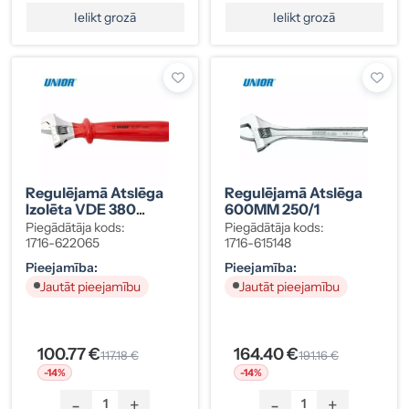
Ielikt grozā
Ielikt grozā
Regulējamā Atslēga
Regulējamā Atslēga
Izolēta VDE 380
600MM 250/1
250/1VDEDP
Piegādātāja kods:
Piegādātāja kods:
1716-622065
1716-615148
Pieejamība:
Pieejamība:
Jautāt pieejamību
Jautāt pieejamību
100.77 €
164.40 €
117.18 €
191.16 €
-14%
-14%
-
+
-
+