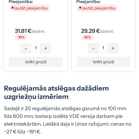
Pieejamība:
Pieejamība:
Jautāt pieejamību
Jautāt pieejamību
31.81 €
29.29 €
35.34 €
32.54 €
-10%
-10%
-
+
-
+
Ielikt grozā
Ielikt grozā
Regulējamās atslēgas dažādiem
uzgriežņu izmēriem
Sadaļā ir 20 regulējamās atslēgas garumā no 100 mm
līdz 600 mm, tostarp izolēta VDE versija darbam pie
elektroiekārtām. Lielākā daļa ir Unior ražojumi; cenas no
~27 € līdz ~191 €.