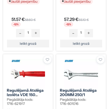
Jautāt pieejamību
Jautāt pieejamību
51.57 €
57.29 €
58.60 €
65.10 €
-12%
-12%
-
+
-
+
Ielikt grozā
Ielikt grozā
Regulējamā Atslēga
Regulējamā Atslēga
Izolēta VDE 150
200MM 250/1
250/1VDEDP
Piegādātāja kods:
Piegādātāja kods:
1716-621917
1716-601016