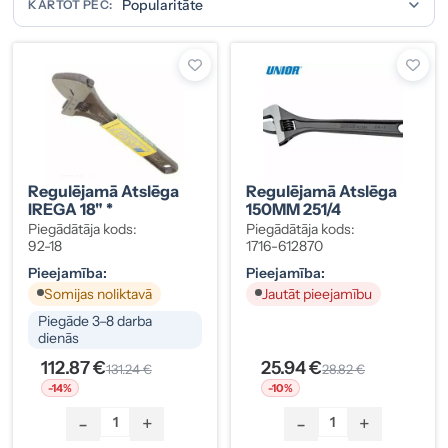
KĀRTOT PĒC:
Regulējamā Atslēga
Regulējamā Atslēga
IREGA 18" *
150MM 251/4
Piegādātāja kods:
Piegādātāja kods:
92-18
1716-612870
Pieejamība:
Pieejamība:
Somijas noliktavā
Jautāt pieejamību
Piegāde 3–8 darba
dienās
112.87 €
25.94 €
131.24 €
28.82 €
-14%
-10%
-
+
-
+